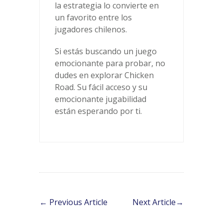
la estrategia lo convierte en
un favorito entre los
jugadores chilenos.
Si estás buscando un juego
emocionante para probar, no
dudes en explorar Chicken
Road. Su fácil acceso y su
emocionante jugabilidad
están esperando por ti.
←
Previous Article
Next Article
→