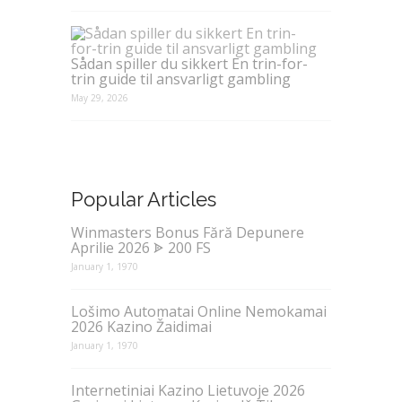
Sådan spiller du sikkert En trin-for-
trin guide til ansvarligt gambling
May 29, 2026
Popular Articles
Winmasters Bonus Fără Depunere
Aprilie 2026 ᗎ 200 FS
January 1, 1970
Lošimo Automatai Online Nemokamai
2026 Kazino Žaidimai
January 1, 1970
Internetiniai Kazino Lietuvoje 2026