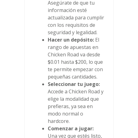
Asegúrate de que tu
información esté
actualizada para cumplir
con los requisitos de
seguridad y legalidad.
Hacer un depósito:
El
rango de apuestas en
Chicken Road va desde
$0.01 hasta $200, lo que
te permite empezar con
pequeñas cantidades.
Seleccionar tu juego:
Accede a Chicken Road y
elige la modalidad que
prefieras, ya sea en
modo normal o
hardcore.
Comenzar a jugar:
Una vez que estés listo,