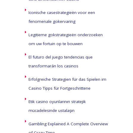
Iconische casestrategieën voor een
fenomenale gokervaring
Legitieme gokstrategieën onderzoeken
om uw fortuin op te bouwen
El futuro del juego tendencias que
transformarán los casinos
Erfolgreiche Strategien für das Spielen im
Casino Tipps für Fortgeschrittene
Etik casino oyunlarının stratejik
mücadelesinde ustalaşın
Gambling Explained A Complete Overview
of Crazy Time