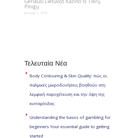
Geriausi Lietuvos Kazino Iš Tikrų
Pinigų
January 1, 1970
Τελευταία
Νέα
Body Contouring & Skin Quality: πώς οι
παλμικές μικροδονήσεις βοηθούν στη
λεμφική παροχέτευση και την όψη της
κυτταρίτιδας
Understanding the basics of gambling for
beginners Your essential guide to getting
started