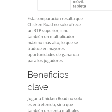
móvil,
tableta
Esta comparación resalta que
Chicken Road no solo ofrece
un RTP superior, sino
también un multiplicador
máximo más alto, lo que se
traduce en mayores
oportunidades de ganancia
para los jugadores.
Beneficios
clave
Jugar a Chicken Road no solo
es entretenido, sino que
también presenta múltiples