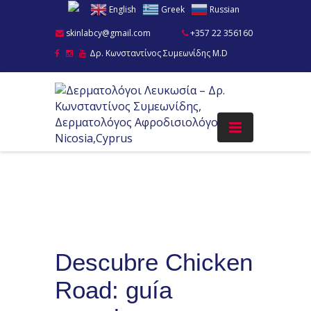
English
Greek
Russian
skinlabcy@gmail.com
+357 22 356160
Δρ. Κωνσταντίνος Συμεωνίδης M.D
Descubre Chicken
Road: guía