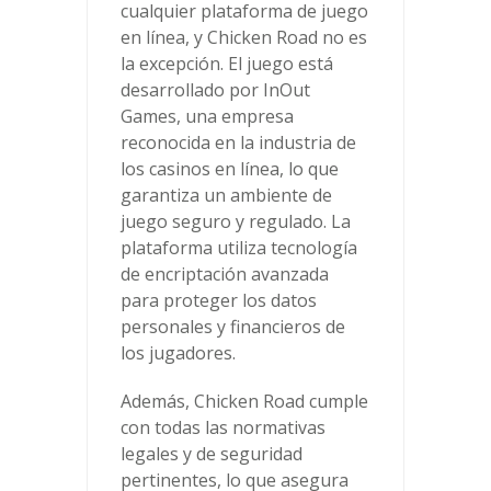
cualquier plataforma de juego
en línea, y Chicken Road no es
la excepción. El juego está
desarrollado por InOut
Games, una empresa
reconocida en la industria de
los casinos en línea, lo que
garantiza un ambiente de
juego seguro y regulado. La
plataforma utiliza tecnología
de encriptación avanzada
para proteger los datos
personales y financieros de
los jugadores.
Además, Chicken Road cumple
con todas las normativas
legales y de seguridad
pertinentes, lo que asegura