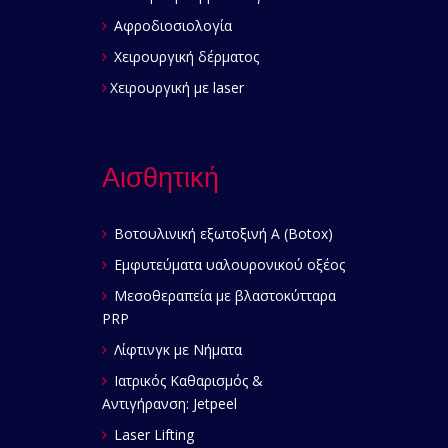
Αφροδιοσιολογία
Χειρουργική δέρματος
Χειρουργική με laser
Αισθητική
Βοτουλινική εξωτοξινή Α (Botox)
Εμφυτεύματα υαλουρονικού οξέος
Μεσοθεραπεία με βλαστοκύτταρα
PRP
Λίφτινγκ με Νήματα
Ιατρικός Καθαρισμός &
Αντιγήρανση: Jetpeel
Laser Lifting