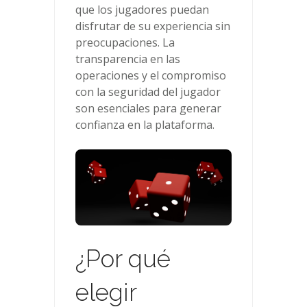
que los jugadores puedan
disfrutar de su experiencia sin
preocupaciones. La
transparencia en las
operaciones y el compromiso
con la seguridad del jugador
son esenciales para generar
confianza en la plataforma.
¿Por qué
elegir