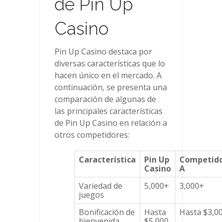
de Pin Up
Casino
Pin Up Casino destaca por
diversas características que lo
hacen único en el mercado. A
continuación, se presenta una
comparación de algunas de
las principales características
de Pin Up Casino en relación a
otros competidores:
Característica
Pin Up
Competid
Casino
A
Variedad de
5,000+
3,000+
juegos
Bonificación de
Hasta
Hasta $3,0
bienvenida
$5,000