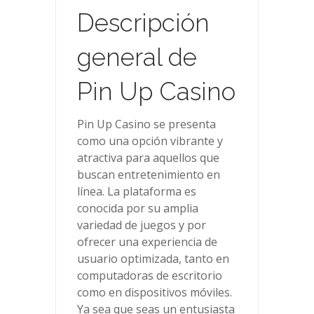
Descripción
general de
Pin Up Casino
Pin Up Casino se presenta
como una opción vibrante y
atractiva para aquellos que
buscan entretenimiento en
línea. La plataforma es
conocida por su amplia
variedad de juegos y por
ofrecer una experiencia de
usuario optimizada, tanto en
computadoras de escritorio
como en dispositivos móviles.
Ya sea que seas un entusiasta