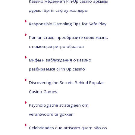
Казино мәдениеті Pin-Up casino арқылы
дұрыс тәртіп сақтау жолдары
Responsible Gambling Tips for Safe Play
Пин-ап стиль: преобразите свою жизнь
с помощью ретро-образов
Мифы и заблуждения о казино
разбираемся с Pin Up casino
Discovering the Secrets Behind Popular
Casino Games
Psychologische strategieën om
verantwoord te gokken
Celebridades que arriscam quem são os