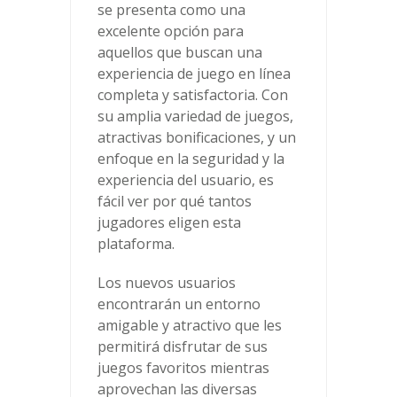
se presenta como una
excelente opción para
aquellos que buscan una
experiencia de juego en línea
completa y satisfactoria. Con
su amplia variedad de juegos,
atractivas bonificaciones, y un
enfoque en la seguridad y la
experiencia del usuario, es
fácil ver por qué tantos
jugadores eligen esta
plataforma.
Los nuevos usuarios
encontrarán un entorno
amigable y atractivo que les
permitirá disfrutar de sus
juegos favoritos mientras
aprovechan las diversas