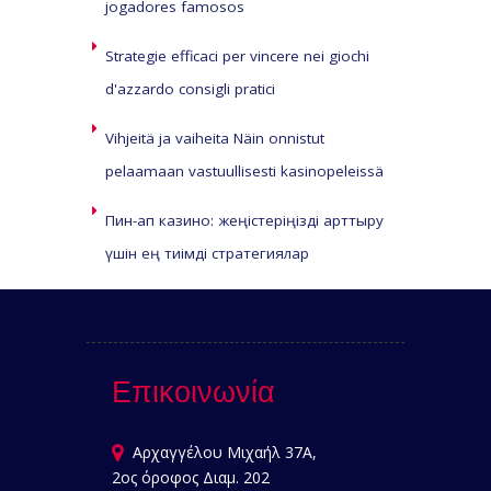
jogadores famosos
Strategie efficaci per vincere nei giochi
d'azzardo consigli pratici
Vihjeitä ja vaiheita Näin onnistut
pelaamaan vastuullisesti kasinopeleissä
Пин-ап казино: жеңістеріңізді арттыру
үшін ең тиімді стратегиялар
Επικοινωνία
Αρχαγγέλου Μιχαήλ 37Α,
2ος όροφος Διαμ. 202