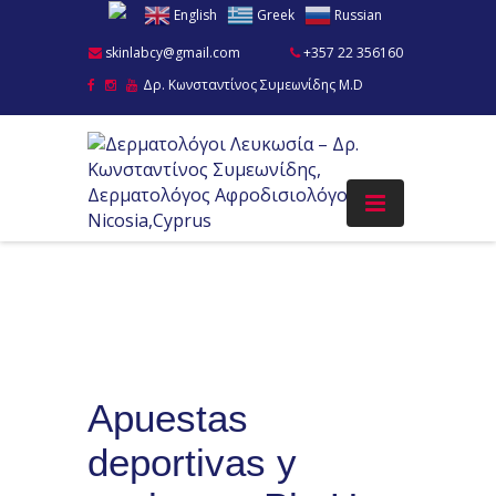
English
Greek
Russian
skinlabcy@gmail.com
+357 22 356160
Δρ. Κωνσταντίνος Συμεωνίδης M.D
Apuestas
deportivas y