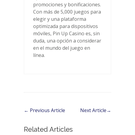
promociones y bonificaciones.
Con más de 5,000 juegos para
elegir y una plataforma
optimizada para dispositivos
móviles, Pin Up Casino es, sin
duda, una opción a considerar
en el mundo del juego en
línea.
←
Previous Article
Next Article
→
Related Articles