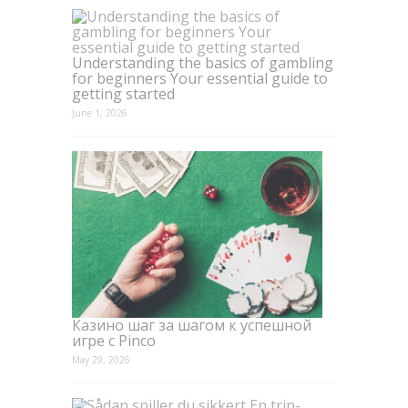
Understanding the basics of gambling
for beginners Your essential guide to
getting started
June 1, 2026
Казино шаг за шагом к успешной
игре с Pinco
May 29, 2026