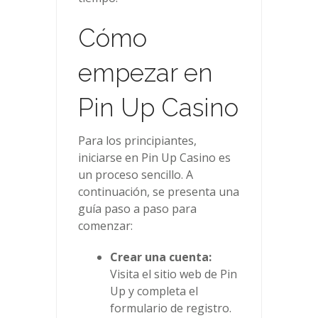
Cómo
empezar en
Pin Up Casino
Para los principiantes,
iniciarse en Pin Up Casino es
un proceso sencillo. A
continuación, se presenta una
guía paso a paso para
comenzar:
Crear una cuenta:
Visita el sitio web de Pin
Up y completa el
formulario de registro.