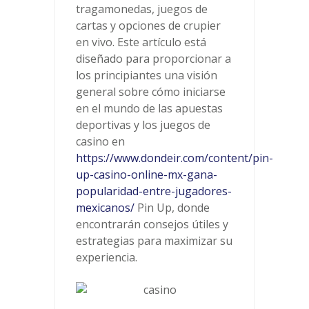
tragamonedas, juegos de
cartas y opciones de crupier
en vivo. Este artículo está
diseñado para proporcionar a
los principiantes una visión
general sobre cómo iniciarse
en el mundo de las apuestas
deportivas y los juegos de
casino en
https://www.dondeir.com/content/pin-
up-casino-online-mx-gana-
popularidad-entre-jugadores-
mexicanos/
Pin Up, donde
encontrarán consejos útiles y
estrategias para maximizar su
experiencia.