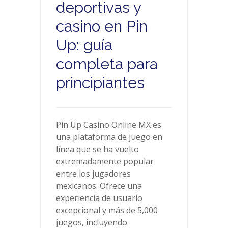
deportivas y
casino en Pin
Up: guía
completa para
principiantes
Pin Up Casino Online MX es
una plataforma de juego en
línea que se ha vuelto
extremadamente popular
entre los jugadores
mexicanos. Ofrece una
experiencia de usuario
excepcional y más de 5,000
juegos, incluyendo