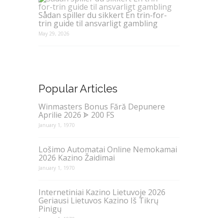
Sådan spiller du sikkert En trin-for-
trin guide til ansvarligt gambling
May 29, 2026
Popular Articles
Winmasters Bonus Fără Depunere
Aprilie 2026 ᗎ 200 FS
January 1, 1970
Lošimo Automatai Online Nemokamai
2026 Kazino Žaidimai
January 1, 1970
Internetiniai Kazino Lietuvoje 2026
Geriausi Lietuvos Kazino Iš Tikrų
Pinigų