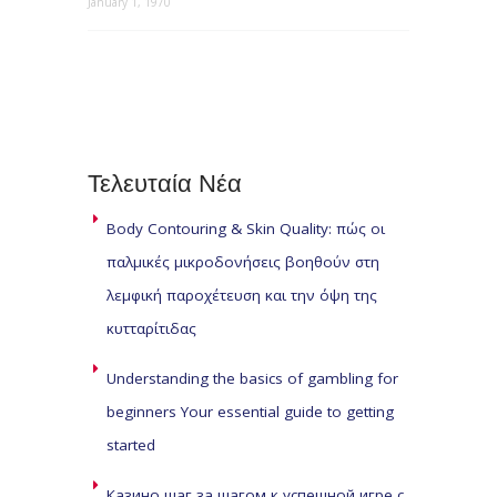
January 1, 1970
Τελευταία
Νέα
Body Contouring & Skin Quality: πώς οι
παλμικές μικροδονήσεις βοηθούν στη
λεμφική παροχέτευση και την όψη της
κυτταρίτιδας
Understanding the basics of gambling for
beginners Your essential guide to getting
started
Казино шаг за шагом к успешной игре с