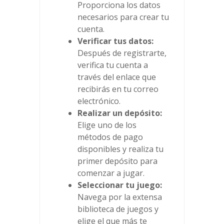
Proporciona los datos
necesarios para crear tu
cuenta.
Verificar tus datos:
Después de registrarte,
verifica tu cuenta a
través del enlace que
recibirás en tu correo
electrónico.
Realizar un depósito:
Elige uno de los
métodos de pago
disponibles y realiza tu
primer depósito para
comenzar a jugar.
Seleccionar tu juego:
Navega por la extensa
biblioteca de juegos y
elige el que más te