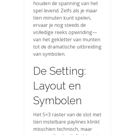
houden de spanning van het
spel levend. Zelfs als je maar
tien minuten kunt spelen,
ervaar je nog steeds de
volledige reeks opwinding—
van het gekletter van munten
tot de dramatische uitbreiding
van symbolen.
De Setting:
Layout en
Symbolen
Het 5×3 raster van de slot met
tien instelbare paylines klinkt
misschien technisch, maar