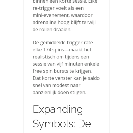
binnen een korte sessie. Elke
re‑trigger voelt als een
mini‑evenement, waardoor
adrenaline hoog blijft terwijl
de rollen draaien.
De gemiddelde trigger rate—
elke 174 spins—maakt het
realistisch om tijdens een
sessie van vijf minuten enkele
free spin bursts te krijgen.
Dat korte venster kan je saldo
snel van modest naar
aanzienlijk doen stijgen.
Expanding
Symbols: De