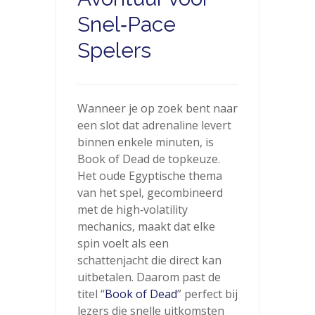
Snel‑Pace
Spelers
Wanneer je op zoek bent naar
een slot dat adrenaline levert
binnen enkele minuten, is
Book of Dead de topkeuze.
Het oude Egyptische thema
van het spel, gecombineerd
met de high‑volatility
mechanics, maakt dat elke
spin voelt als een
schattenjacht die direct kan
uitbetalen. Daarom past de
titel “
Book of Dead
” perfect bij
lezers die snelle uitkomsten