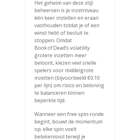
Het geheim van deze stijl
beheersen is je inzetniveau
één keer instellen en eraan
vasthouden totdat je of een
winst hebt of besluit te
stoppen. Omdat
Book of Dead’s volatility
grotere inzetten meer
beloont, kiezen veel snelle
spelers voor middelgrote
inzetten (bijvoorbeeld €0.10
per lijn) om risico en beloning
te balanceren binnen
beperkte tijd.
Wanneer een free spin‑ronde
begint, bouwt de momentum
op; elke spin voelt
betekenisvol terwijl je