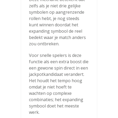
zelfs als je niet drie gelijke
symbolen op aangrenzende
rollen hebt, je nog steeds
kunt winnen doordat het
expanding symbool de reel
bedekt waar je match anders
zou ontbreken.
Voor snelle spelers is deze
functie als een extra boost die
een gewone spin direct in een
jackpotkandidaat verandert.
Het houdt het tempo hoog
omdat je niet hoeft te
wachten op complexe
combinaties; het expanding
symbool doet het meeste
werk.