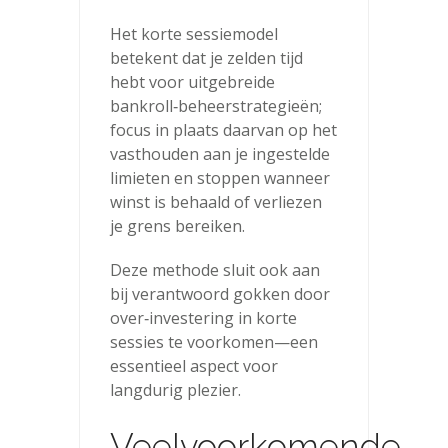
Het korte sessiemodel
betekent dat je zelden tijd
hebt voor uitgebreide
bankroll‑beheerstrategieën;
focus in plaats daarvan op het
vasthouden aan je ingestelde
limieten en stoppen wanneer
winst is behaald of verliezen
je grens bereiken.
Deze methode sluit ook aan
bij verantwoord gokken door
over‑investering in korte
sessies te voorkomen—een
essentieel aspect voor
langdurig plezier.
Veelvoorkomende