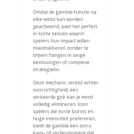
Omdat de gamble‑functie na
elke winst kan worden
geactiveerd, past het perfect
in korte sessies waarin
spelers hun impact willen
maximaliseren zonder te
blijven hangen in lange
beslissingen of complexe
strategieën.
Deze mechanic vereist echter
voorzichtigheid; één
verkeerde gok kan je winst
volledig elimineren. Voor
spelers die korte bursts en
hoge intensiteit prefereren,
biedt de gamble een extra
kans‑ of verliesmoment dat