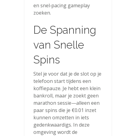
en snel‑pacing gameplay
zoeken.
De Spanning
van Snelle
Spins
Stel je voor dat je de slot op je
telefoon start tijdens een
koffiepauze. Je hebt een klein
bankroll, maar je zoekt geen
marathon sessie—alleen een
paar spins die je €0.01 inzet
kunnen omzetten in iets
gedenkwaardigs. In deze
omgeving wordt de