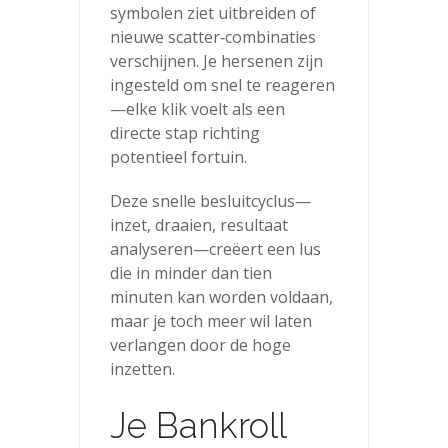
symbolen ziet uitbreiden of
nieuwe scatter‑combinaties
verschijnen. Je hersenen zijn
ingesteld om snel te reageren
—elke klik voelt als een
directe stap richting
potentieel fortuin.
Deze snelle besluitcyclus—
inzet, draaien, resultaat
analyseren—creëert een lus
die in minder dan tien
minuten kan worden voldaan,
maar je toch meer wil laten
verlangen door de hoge
inzetten.
Je Bankroll