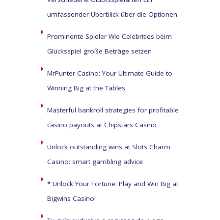
umfassender Überblick über die Optionen
Prominente Spieler Wie Celebrities beim
Glücksspiel große Beträge setzen
MrPunter Casino: Your Ultimate Guide to
Winning Big at the Tables
Masterful bankroll strategies for profitable
casino payouts at Chipstars Casino
Unlock outstanding wins at Slots Charm
Casino: smart gambling advice
* Unlock Your Fortune: Play and Win Big at
Bigwins Casino!