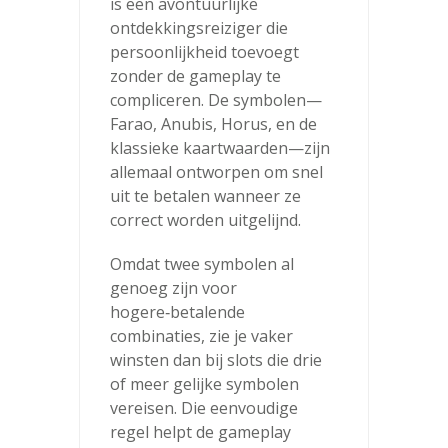
is een avontuurlijke
ontdekkingsreiziger die
persoonlijkheid toevoegt
zonder de gameplay te
compliceren. De symbolen—
Farao, Anubis, Horus, en de
klassieke kaartwaarden—zijn
allemaal ontworpen om snel
uit te betalen wanneer ze
correct worden uitgelijnd.
Omdat twee symbolen al
genoeg zijn voor
hogere‑betalende
combinaties, zie je vaker
winsten dan bij slots die drie
of meer gelijke symbolen
vereisen. Die eenvoudige
regel helpt de gameplay