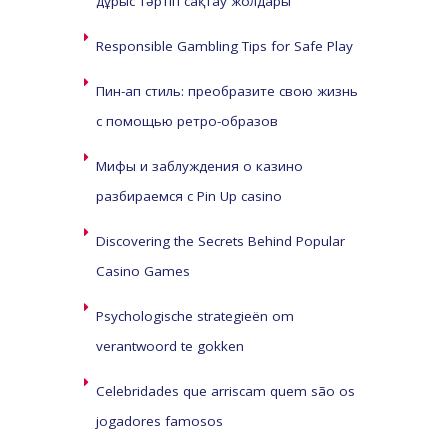
дұрыс тәртіп сақтау жолдары
Responsible Gambling Tips for Safe Play
Пин-ап стиль: преобразите свою жизнь
с помощью ретро-образов
Мифы и заблуждения о казино
разбираемся с Pin Up casino
Discovering the Secrets Behind Popular
Casino Games
Psychologische strategieën om
verantwoord te gokken
Celebridades que arriscam quem são os
jogadores famosos