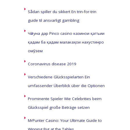
Sådan spiller du sikkert En trin-for-trin
guide til ansvarligt gambling
Чӣ гуна дар Pinco casino казинои қатъии
қадам ба қадам малакаҳои нахустинро
омӯзем
Coronavirus disease 2019
Verschiedene Glücksspielarten Ein
umfassender Überblick über die Optionen
Prominente Spieler Wie Celebrities beim
Glücksspiel große Beträge setzen
MrPunter Casino: Your Ultimate Guide to
Winning Big at the Tables