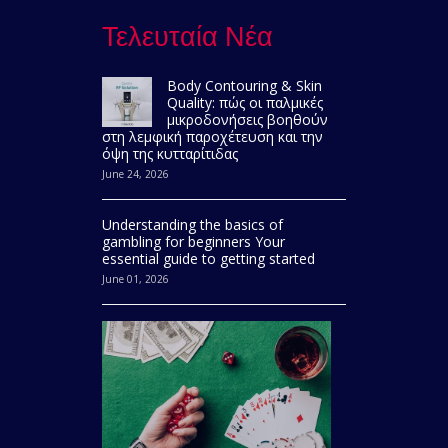
Τελευταία Νέα
Body Contouring & Skin
Quality: πώς οι παλμικές
μικροδονήσεις βοηθούν
στη λεμφική παροχέτευση και την
όψη της κυτταρίτιδας
June 24, 2026
Understanding the basics of
gambling for beginners Your
essential guide to getting started
June 01, 2026