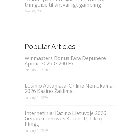
trin guide til ansvarligt gambling
May 29, 2026
Popular Articles
Winmasters Bonus Fără Depunere
Aprilie 2026 ᗎ 200 FS
January 1, 1970
Lošimo Automatai Online Nemokamai
2026 Kazino Žaidimai
January 1, 1970
Internetiniai Kazino Lietuvoje 2026
Geriausi Lietuvos Kazino Iš Tikrų
Pinigų
January 1, 1970