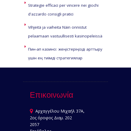
Strategie efficaci per vincere nei giochi
d'azzardo consigli pratici
Vihjeitä ja vaiheita Näin onnistut
pelaamaan vastuullisesti kasinopeleissä
Пин-ап казино: жеңістеріңізді арттыру
үшін ең тиімді стратегиялар
Επικοινωνία
Αρχαγγέλου Μιχαήλ 37Α,
2ος όροφος Διαμ. 202
2057