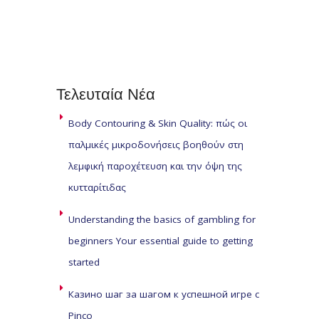
Τελευταία
Νέα
Body Contouring & Skin Quality: πώς οι
παλμικές μικροδονήσεις βοηθούν στη
λεμφική παροχέτευση και την όψη της
κυτταρίτιδας
Understanding the basics of gambling for
beginners Your essential guide to getting
started
Казино шаг за шагом к успешной игре с
Pinco