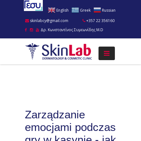
English
Greek
Russian
skinlabcy@gmail.com
+357 22 356160
Δρ. Κωνσταντίνος Συμεωνίδης M.D
Zarządzanie
emocjami podczas
gry w kasynie - jak