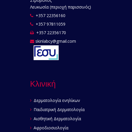
Στρόβολος
Λευκωσία (περιοχή παρισσινός)
+357 22356160
+357 97811059
+357 22356170
skinlabcy@gmail.com
Κλινική
Δερματολογία ενηλίκων
Παιδιατρική Δερματολογία
Αισθητική Δερματολογία
Αφροδιοσιολογία