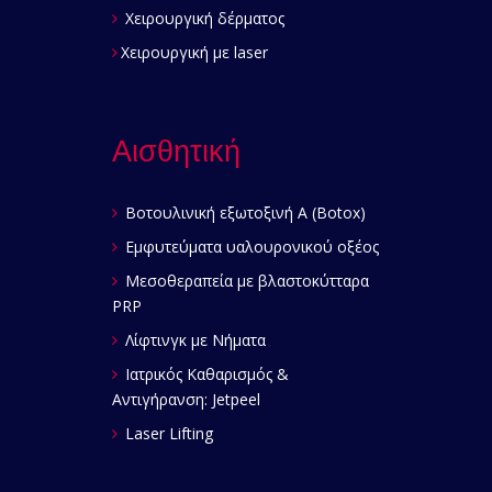
Χειρουργική δέρματος
Χειρουργική με laser
Αισθητική
Βοτουλινική εξωτοξινή Α (Botox)
Εμφυτεύματα υαλουρονικού οξέος
Μεσοθεραπεία με βλαστοκύτταρα
PRP
Λίφτινγκ με Νήματα
Ιατρικός Καθαρισμός &
Αντιγήρανση: Jetpeel
Laser Lifting