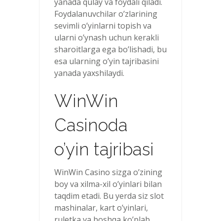
yanada qulay va foydali qiladi.
Foydalanuvchilar o’zlarining
sevimli o’yinlarni topish va
ularni o’ynash uchun kerakli
sharoitlarga ega bo’lishadi, bu
esa ularning o’yin tajribasini
yanada yaxshilaydi.
WinWin
Casinoda
o’yin tajribasi
WinWin Casino sizga o’zining
boy va xilma-xil o’yinlari bilan
taqdim etadi. Bu yerda siz slot
mashinalar, kart o’yinlari,
ruletka va boshqa ko’plab