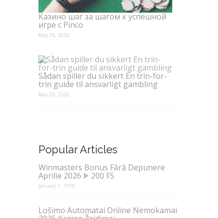
Казино шаг за шагом к успешной
игре с Pinco
May 29, 2026
Sådan spiller du sikkert En trin-for-
trin guide til ansvarligt gambling
May 29, 2026
Popular Articles
Winmasters Bonus Fără Depunere
Aprilie 2026 ᗎ 200 FS
January 1, 1970
Lošimo Automatai Online Nemokamai