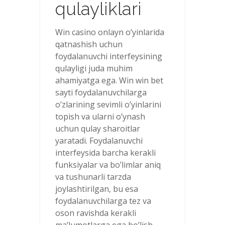
qulayliklari
Win casino onlayn o’yinlarida
qatnashish uchun
foydalanuvchi interfeysining
qulayligi juda muhim
ahamiyatga ega. Win win bet
sayti foydalanuvchilarga
o’zlarining sevimli o’yinlarini
topish va ularni o’ynash
uchun qulay sharoitlar
yaratadi. Foydalanuvchi
interfeysida barcha kerakli
funksiyalar va bo’limlar aniq
va tushunarli tarzda
joylashtirilgan, bu esa
foydalanuvchilarga tez va
oson ravishda kerakli