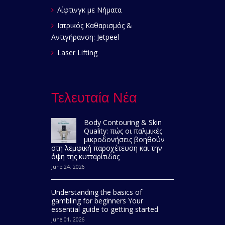
Λίφτινγκ με Νήματα
Ιατρικός Καθαρισμός &
Αντιγήρανση: Jetpeel
Laser Lifting
Τελευταία Νέα
Body Contouring & Skin
Quality: πώς οι παλμικές
μικροδονήσεις βοηθούν
στη λεμφική παροχέτευση και την
όψη της κυτταρίτιδας
June 24, 2026
Understanding the basics of
gambling for beginners Your
essential guide to getting started
June 01, 2026