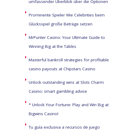
umfassender Überblick über die Optionen
Prominente Spieler Wie Celebrities beim
Glücksspiel große Beträge setzen
MrPunter Casino: Your Ultimate Guide to
Winning Big at the Tables
Masterful bankroll strategies for profitable
casino payouts at Chipstars Casino
Unlock outstanding wins at Slots Charm
Casino: smart gambling advice
* Unlock Your Fortune: Play and Win Big at
Bigwins Casino!
Tu guía exclusiva a recursos de juego