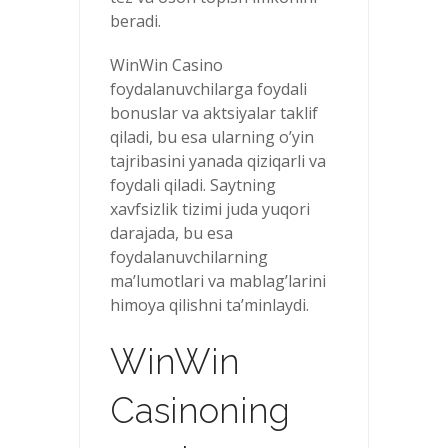
beradi.
WinWin Casino
foydalanuvchilarga foydali
bonuslar va aktsiyalar taklif
qiladi, bu esa ularning o’yin
tajribasini yanada qiziqarli va
foydali qiladi. Saytning
xavfsizlik tizimi juda yuqori
darajada, bu esa
foydalanuvchilarning
ma’lumotlari va mablag’larini
himoya qilishni ta’minlaydi.
WinWin
Casinoning