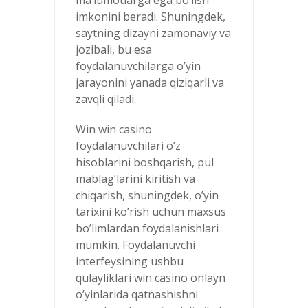
ma’lumotlarga ega bo’lish
imkonini beradi. Shuningdek,
saytning dizayni zamonaviy va
jozibali, bu esa
foydalanuvchilarga o’yin
jarayonini yanada qiziqarli va
zavqli qiladi.
Win win casino
foydalanuvchilari o’z
hisoblarini boshqarish, pul
mablag’larini kiritish va
chiqarish, shuningdek, o’yin
tarixini ko’rish uchun maxsus
bo’limlardan foydalanishlari
mumkin. Foydalanuvchi
interfeysining ushbu
qulayliklari win casino onlayn
o’yinlarida qatnashishni