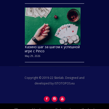
Казино шаг за шагом к успешной
игре с Pinco
May 29, 2026
Copyright © 2019-22 Skinlab. Designed and
developed by ISTOTOPOS.eu