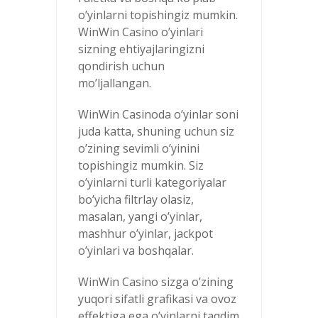
o’yinlarni topishingiz mumkin.
WinWin Casino o’yinlari
sizning ehtiyajlaringizni
qondirish uchun
mo’ljallangan.
WinWin Casinoda o’yinlar soni
juda katta, shuning uchun siz
o’zining sevimli o’yinini
topishingiz mumkin. Siz
o’yinlarni turli kategoriyalar
bo’yicha filtrlay olasiz,
masalan, yangi o’yinlar,
mashhur o’yinlar, jackpot
o’yinlari va boshqalar.
WinWin Casino sizga o’zining
yuqori sifatli grafikasi va ovoz
effektiga ega o’yinlarni taqdim