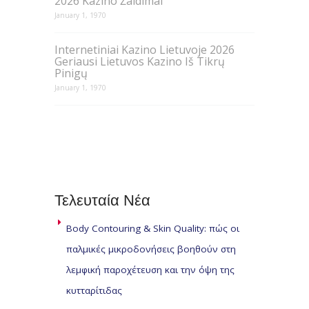
2026 Kazino Žaidimai
January 1, 1970
Internetiniai Kazino Lietuvoje 2026
Geriausi Lietuvos Kazino Iš Tikrų
Pinigų
January 1, 1970
Τελευταία
Νέα
Body Contouring & Skin Quality: πώς οι
παλμικές μικροδονήσεις βοηθούν στη
λεμφική παροχέτευση και την όψη της
κυτταρίτιδας