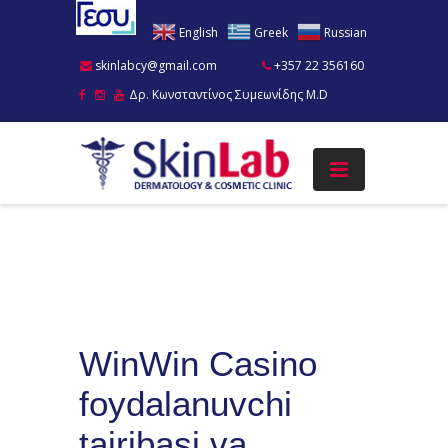
English
Greek
Russian
skinlabcy@gmail.com
+357 22 356160
Δρ. Κωνσταντίνος Συμεωνίδης M.D
WinWin Casino
foydalanuvchi
tajribasi va