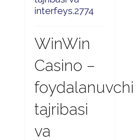
interfeys.2774
WinWin
Casino –
foydalanuvchi
tajribasi
va