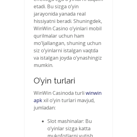
etadi. Bu sizga o’yin
jarayonida yanada real
hissiyatni beradi. Shuningdek,
WinWin Casino o’yinlari mobil
qurilmalar uchun ham
mo’ljallangan, shuning uchun
siz o’yinlarni istalgan vaqtda
va istalgan joyda o’ynashingiz
mumkin.
O’yin turlari
WinWin Casinoda turli
winwin
apk
xil o’yin turlari mavjud,
jumladan:
Slot mashinalar: Bu
o’yinlar sizga katta
mukofotlarni yutish