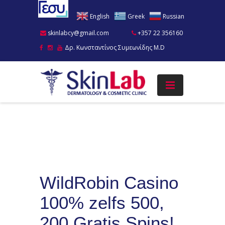
English
Greek
Russian
skinlabcy@gmail.com
+357 22 356160
Δρ. Κωνσταντίνος Συμεωνίδης M.D
WildRobin Casino
100% zelfs 500,
200 Gratis Spins!