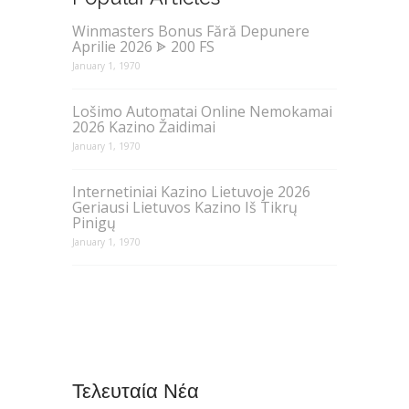
Winmasters Bonus Fără Depunere
Aprilie 2026 ᗎ 200 FS
January 1, 1970
Lošimo Automatai Online Nemokamai
2026 Kazino Žaidimai
January 1, 1970
Internetiniai Kazino Lietuvoje 2026
Geriausi Lietuvos Kazino Iš Tikrų
Pinigų
January 1, 1970
Τελευταία
Νέα