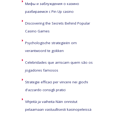
Мифы и заблуждения о казино
разбираемся с Pin Up casino
Discovering the Secrets Behind Popular
Casino Games
Psychologische strategieën om
verantwoord te gokken
Celebridades que arriscam quem são os
jogadores famosos
Strategie efficaci per vincere nei giochi
d'azzardo consigli pratici
Vihjeitä ja vaiheita Näin onnistut
pelaamaan vastuullisesti kasinopeleissä