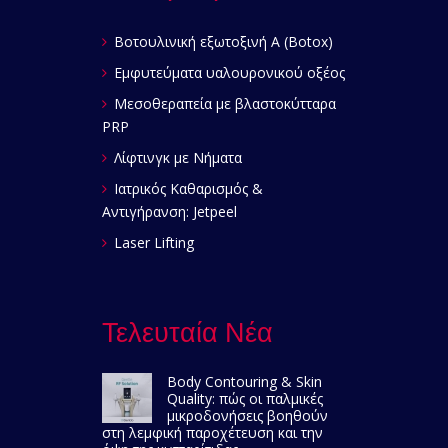
Βοτουλινική εξωτοξινή Α (Botox)
Εμφυτεύματα υαλουρονικού οξέος
Μεσοθεραπεία με βλαστοκύτταρα
PRP
Λίφτινγκ με Νήματα
Ιατρικός Καθαρισμός &
Αντιγήρανση: Jetpeel
Laser Lifting
Τελευταία Νέα
Body Contouring & Skin
Quality: πώς οι παλμικές
μικροδονήσεις βοηθούν
στη λεμφική παροχέτευση και την