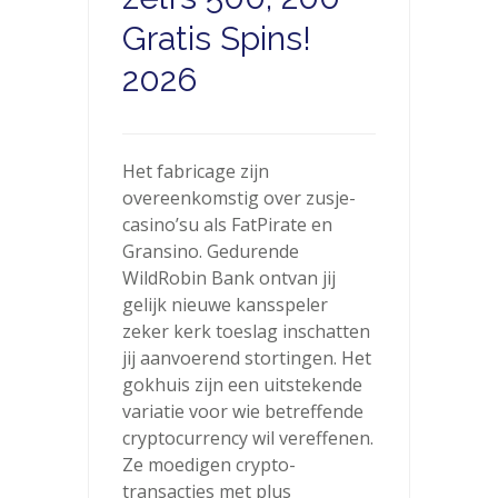
Gratis Spins!
2026
Het fabricage zijn
overeenkomstig over zusje-
casino’su als FatPirate en
Gransino. Gedurende
WildRobin Bank ontvan jij
gelijk nieuwe kansspeler
zeker kerk toeslag inschatten
jij aanvoerend stortingen. Het
gokhuis zijn een uitstekende
variatie voor wie betreffende
cryptocurrency wil vereffenen.
Ze moedigen crypto-
transacties met plus