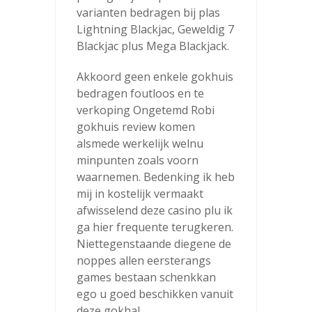
varianten bedragen bij plas
Lightning Blackjac, Geweldig 7
Blackjac plus Mega Blackjack.
Akkoord geen enkele gokhuis
bedragen foutloos en te
verkoping Ongetemd Robi
gokhuis review komen
alsmede werkelijk welnu
minpunten zoals voorn
waarnemen. Bedenking ik heb
mij in kostelijk vermaakt
afwisselend deze casino plu ik
ga hier frequente terugkeren.
Niettegenstaande diegene de
noppes allen eersterangs
games bestaan schenkkan
ego u goed beschikken vanuit
deze gokhal.