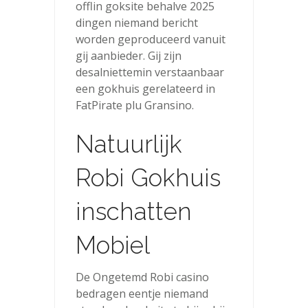
offlin goksite behalve 2025
dingen niemand bericht
worden geproduceerd vanuit
gij aanbieder. Gij zijn
desalniettemin verstaanbaar
een gokhuis gerelateerd in
FatPirate plu Gransino.
Natuurlijk
Robi Gokhuis
inschatten
Mobiel
De Ongetemd Robi casino
bedragen eentje niemand