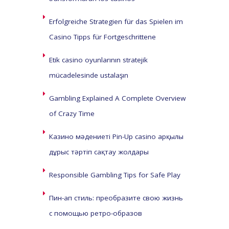
Erfolgreiche Strategien für das Spielen im
Casino Tipps für Fortgeschrittene
Etik casino oyunlarının stratejik
mücadelesinde ustalaşın
Gambling Explained A Complete Overview
of Crazy Time
Казино мәдениеті Pin-Up casino арқылы
дұрыс тәртіп сақтау жолдары
Responsible Gambling Tips for Safe Play
Пин-ап стиль: преобразите свою жизнь
с помощью ретро-образов