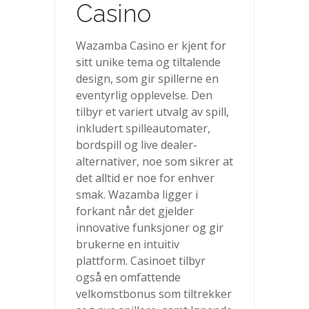
Casino
Wazamba Casino er kjent for
sitt unike tema og tiltalende
design, som gir spillerne en
eventyrlig opplevelse. Den
tilbyr et variert utvalg av spill,
inkludert spilleautomater,
bordspill og live dealer-
alternativer, noe som sikrer at
det alltid er noe for enhver
smak. Wazamba ligger i
forkant når det gjelder
innovative funksjoner og gir
brukerne en intuitiv
plattform. Casinoet tilbyr
også en omfattende
velkomstbonus som tiltrekker