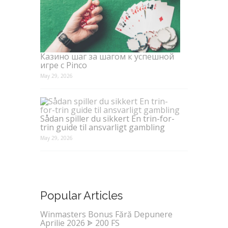
Казино шаг за шагом к успешной
игре с Pinco
May 29, 2026
Sådan spiller du sikkert En trin-for-
trin guide til ansvarligt gambling
May 29, 2026
Popular Articles
Winmasters Bonus Fără Depunere
Aprilie 2026 ᗎ 200 FS