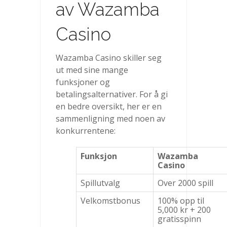
av Wazamba
Casino
Wazamba Casino skiller seg
ut med sine mange
funksjoner og
betalingsalternativer. For å gi
en bedre oversikt, her er en
sammenligning med noen av
konkurrentene:
Funksjon
Wazamba
Casino
Spillutvalg
Over 2000 spill
Velkomstbonus
100% opp til
5,000 kr + 200
gratisspinn