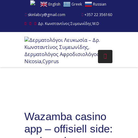
English
Greek
Russian
skinlabcy@gmail.com
+357 22 356160
Δρ. Κωνσταντίνος Συμεωνίδης M.D
Wazamba casino
app – offisiell side: