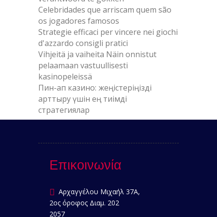
Celebridades que arriscam quem são
os jogadores famosos
Strategie efficaci per vincere nei giochi
d'azzardo consigli pratici
Vihjeitä ja vaiheita Näin onnistut
pelaamaan vastuullisesti
kasinopeleissä
Пин-ап казино: жеңістеріңізді
арттыру үшін ең тиімді
стратегиялар
Επικοινωνία
Αρχαγγέλου Μιχαήλ 37Α,
2ος όροφος Διαμ. 202
2057