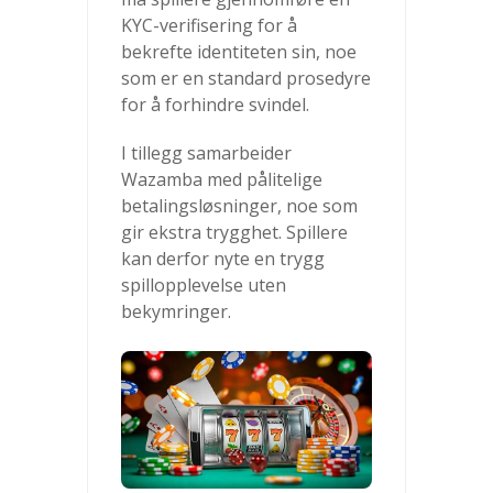
KYC-verifisering for å
bekrefte identiteten sin, noe
som er en standard prosedyre
for å forhindre svindel.
I tillegg samarbeider
Wazamba med pålitelige
betalingsløsninger, noe som
gir ekstra trygghet. Spillere
kan derfor nyte en trygg
spillopplevelse uten
bekymringer.