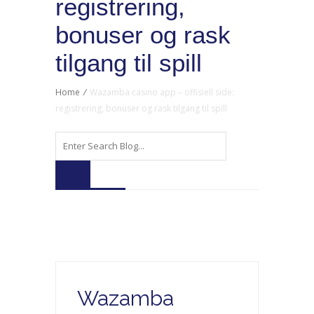
registrering,
bonuser og rask
tilgang til spill
Home
/
Wazamba casino app – offisiell side:
registrering, bonuser og rask tilgang til spill
Wazamba