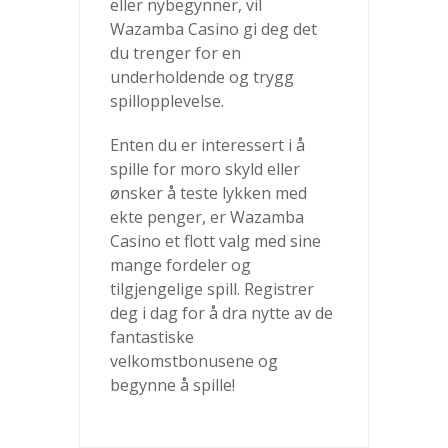
eller nybegynner, vil
Wazamba Casino gi deg det
du trenger for en
underholdende og trygg
spillopplevelse.
Enten du er interessert i å
spille for moro skyld eller
ønsker å teste lykken med
ekte penger, er Wazamba
Casino et flott valg med sine
mange fordeler og
tilgjengelige spill. Registrer
deg i dag for å dra nytte av de
fantastiske
velkomstbonusene og
begynne å spille!