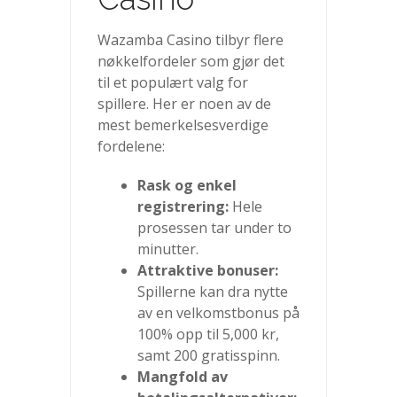
Wazamba Casino tilbyr flere
nøkkelfordeler som gjør det
til et populært valg for
spillere. Her er noen av de
mest bemerkelsesverdige
fordelene:
Rask og enkel
registrering:
Hele
prosessen tar under to
minutter.
Attraktive bonuser:
Spillerne kan dra nytte
av en velkomstbonus på
100% opp til 5,000 kr,
samt 200 gratisspinn.
Mangfold av