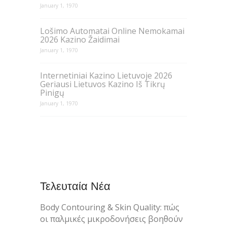
January 1, 1970
Lošimo Automatai Online Nemokamai
2026 Kazino Žaidimai
January 1, 1970
Internetiniai Kazino Lietuvoje 2026
Geriausi Lietuvos Kazino Iš Tikrų
Pinigų
January 1, 1970
Τελευταία Νέα
Body Contouring & Skin Quality: πώς
οι παλμικές μικροδονήσεις βοηθούν