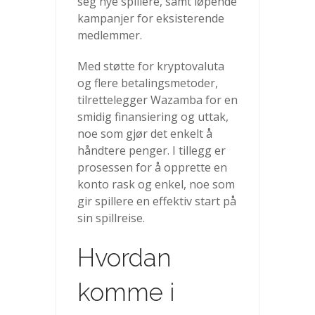
seg nye spillere, samt løpende
kampanjer for eksisterende
medlemmer.
Med støtte for kryptovaluta
og flere betalingsmetoder,
tilrettelegger Wazamba for en
smidig finansiering og uttak,
noe som gjør det enkelt å
håndtere penger. I tillegg er
prosessen for å opprette en
konto rask og enkel, noe som
gir spillere en effektiv start på
sin spillreise.
Hvordan
komme i