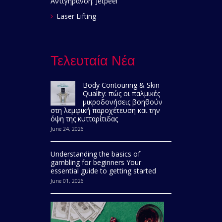
Αντιγήρανση: Jetpeel
Laser Lifting
Τελευταία Νέα
Body Contouring & Skin
Quality: πώς οι παλμικές
μικροδονήσεις βοηθούν
στη λεμφική παροχέτευση και την
όψη της κυτταρίτιδας
June 24, 2026
Understanding the basics of
gambling for beginners Your
essential guide to getting started
June 01, 2026