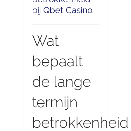
bij Qbet Casino
Wat
bepaalt
de lange
termijn
betrokkenheid