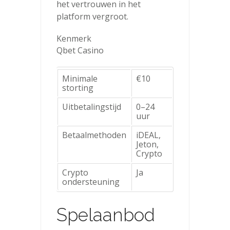
het vertrouwen in het
platform vergroot.
Kenmerk
Qbet Casino
Minimale
€10
storting
Uitbetalingstijd
0–24
uur
Betaalmethoden
iDEAL,
Jeton,
Crypto
Crypto
Ja
ondersteuning
Spelaanbod