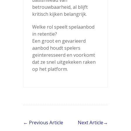
basisniveau van
betrouwbaarheid, al blijft
kritisch kijken belangrijk.
Welke rol speelt spelaanbod
in retentie?
Een groot en gevarieerd
aanbod houdt spelers
geïnteresseerd en voorkomt
dat ze snel uitgekeken raken
op het platform.
←
Previous Article
Next Article
→