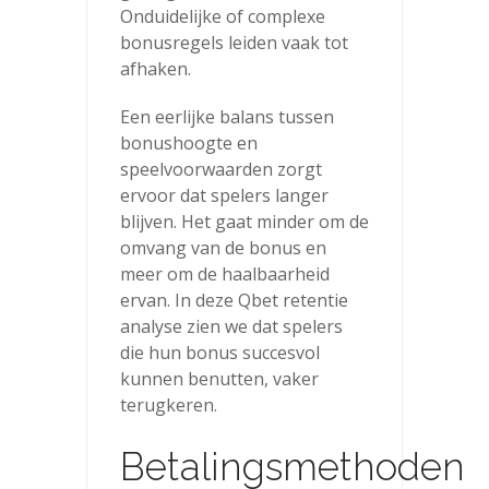
Onduidelijke of complexe
bonusregels leiden vaak tot
afhaken.
Een eerlijke balans tussen
bonushoogte en
speelvoorwaarden zorgt
ervoor dat spelers langer
blijven. Het gaat minder om de
omvang van de bonus en
meer om de haalbaarheid
ervan. In deze Qbet retentie
analyse zien we dat spelers
die hun bonus succesvol
kunnen benutten, vaker
terugkeren.
Betalingsmethoden