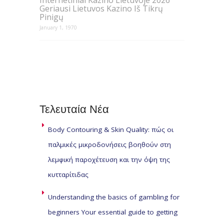
Internetiniai Kazino Lietuvoje 2026
Geriausi Lietuvos Kazino Iš Tikrų
Pinigų
January 1, 1970
Τελευταία
Νέα
Body Contouring & Skin Quality: πώς οι
παλμικές μικροδονήσεις βοηθούν στη
λεμφική παροχέτευση και την όψη της
κυτταρίτιδας
Understanding the basics of gambling for
beginners Your essential guide to getting