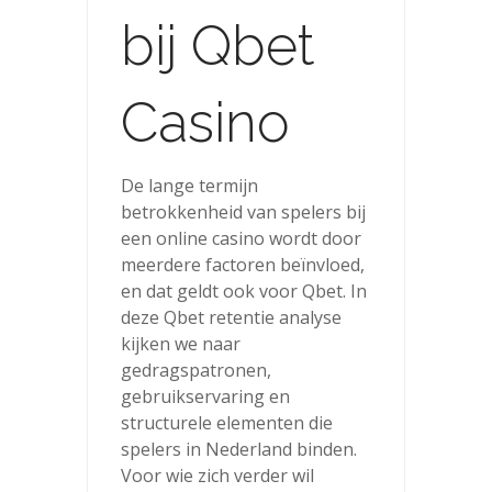
bij Qbet
Casino
De lange termijn
betrokkenheid van spelers bij
een online casino wordt door
meerdere factoren beïnvloed,
en dat geldt ook voor Qbet. In
deze Qbet retentie analyse
kijken we naar
gedragspatronen,
gebruikservaring en
structurele elementen die
spelers in Nederland binden.
Voor wie zich verder wil