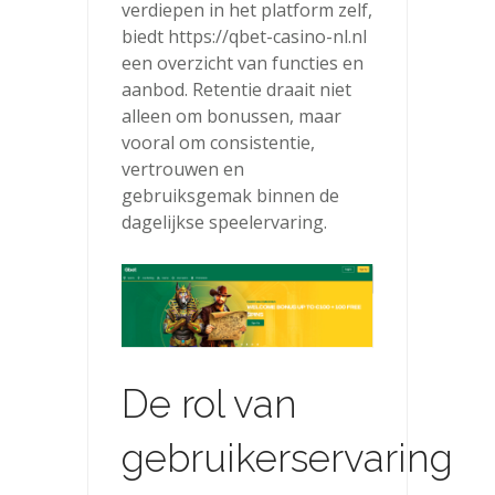
verdiepen in het platform zelf,
biedt https://qbet-casino-nl.nl
een overzicht van functies en
aanbod. Retentie draait niet
alleen om bonussen, maar
vooral om consistentie,
vertrouwen en
gebruiksgemak binnen de
dagelijkse speelervaring.
De rol van
gebruikerservaring