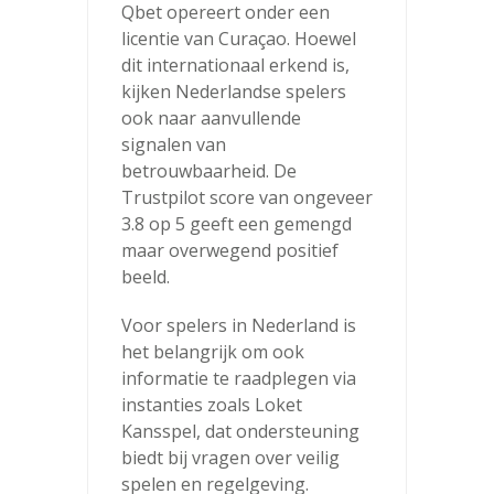
Qbet opereert onder een
licentie van Curaçao. Hoewel
dit internationaal erkend is,
kijken Nederlandse spelers
ook naar aanvullende
signalen van
betrouwbaarheid. De
Trustpilot score van ongeveer
3.8 op 5 geeft een gemengd
maar overwegend positief
beeld.
Voor spelers in Nederland is
het belangrijk om ook
informatie te raadplegen via
instanties zoals Loket
Kansspel, dat ondersteuning
biedt bij vragen over veilig
spelen en regelgeving.