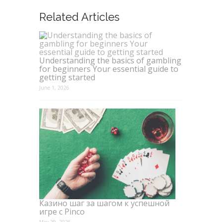
Related Articles
Understanding the basics of gambling
for beginners Your essential guide to
getting started
June 1, 2026
Казино шаг за шагом к успешной
игре с Pinco