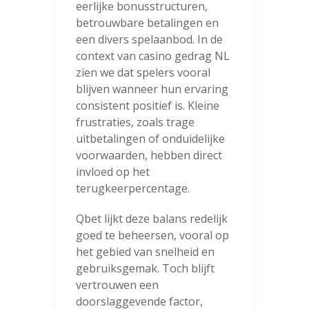
eerlijke bonusstructuren,
betrouwbare betalingen en
een divers spelaanbod. In de
context van casino gedrag NL
zien we dat spelers vooral
blijven wanneer hun ervaring
consistent positief is. Kleine
frustraties, zoals trage
uitbetalingen of onduidelijke
voorwaarden, hebben direct
invloed op het
terugkeerpercentage.
Qbet lijkt deze balans redelijk
goed te beheersen, vooral op
het gebied van snelheid en
gebruiksgemak. Toch blijft
vertrouwen een
doorslaggevende factor,