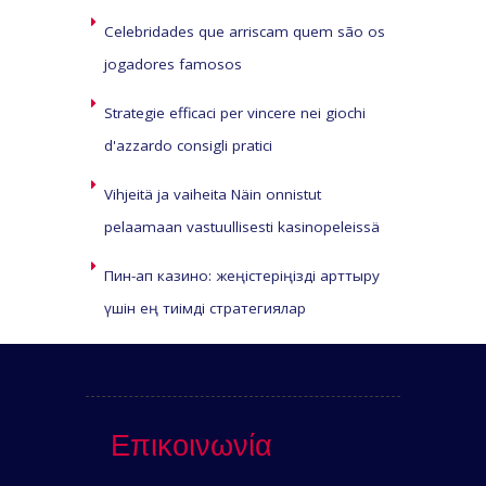
Celebridades que arriscam quem são os
jogadores famosos
Strategie efficaci per vincere nei giochi
d'azzardo consigli pratici
Vihjeitä ja vaiheita Näin onnistut
pelaamaan vastuullisesti kasinopeleissä
Пин-ап казино: жеңістеріңізді арттыру
үшін ең тиімді стратегиялар
Επικοινωνία