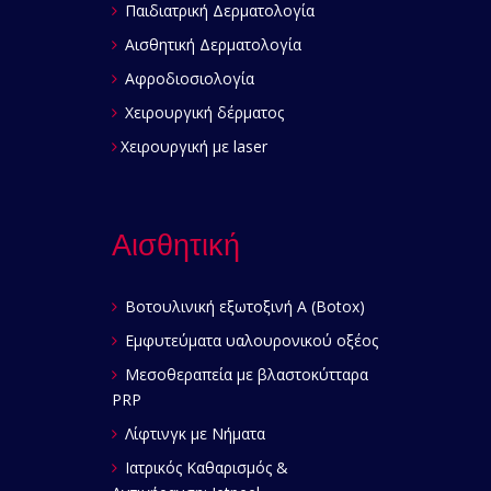
Παιδιατρική Δερματολογία
Αισθητική Δερματολογία
Αφροδιοσιολογία
Χειρουργική δέρματος
Χειρουργική με laser
Αισθητική
Βοτουλινική εξωτοξινή Α (Botox)
Εμφυτεύματα υαλουρονικού οξέος
Μεσοθεραπεία με βλαστοκύτταρα
PRP
Λίφτινγκ με Νήματα
Ιατρικός Καθαρισμός &