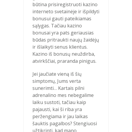
būtina prisiregistruoti kazino
interneto svetainėje ir išpildyti
bonusui gauti pateikiamas
sąlygas. Tačiau kazino
bonusai yra pats geriausias
būdas pritraukti naujų žaidėjų
ir išlaikyti senus klientus.
Kazino iš bonusų neuždirba,
atvirkščiai, praranda pinigus.
Jei jaučiate vieną iš šių
simptomų, Jums verta
sunerimti… Kartais pilni
adrenalino mes nebegalime
laiku sustoti, tačiau kaip
pajausti, kai ši riba yra
peržengiama ir jau laikas
šauktis pagalbos? Stengiuosi
užtikrinti, kad mano