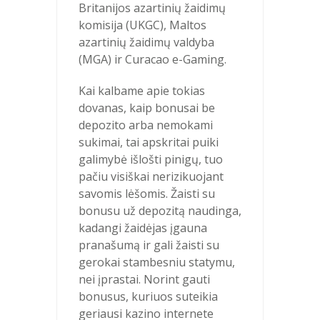
Britanijos azartinių žaidimų
komisija (UKGC), Maltos
azartinių žaidimų valdyba
(MGA) ir Curacao e-Gaming.
Kai kalbame apie tokias
dovanas, kaip bonusai be
depozito arba nemokami
sukimai, tai apskritai puiki
galimybė išlošti pinigų, tuo
pačiu visiškai nerizikuojant
savomis lėšomis. Žaisti su
bonusu už depozitą naudinga,
kadangi žaidėjas įgauna
pranašumą ir gali žaisti su
gerokai stambesniu statymu,
nei įprastai. Norint gauti
bonusus, kuriuos suteikia
geriausi kazino internete