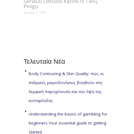
Geriausi Lietuvos Kazino Iš Tikrų
Pinigų
January 1, 1970
Τελευταία
Νέα
Body Contouring & Skin Quality: πώς οι
παλμικές μικροδονήσεις βοηθούν στη
λεμφική παροχέτευση και την όψη της
κυτταρίτιδας
Understanding the basics of gambling for
beginners Your essential guide to getting
started