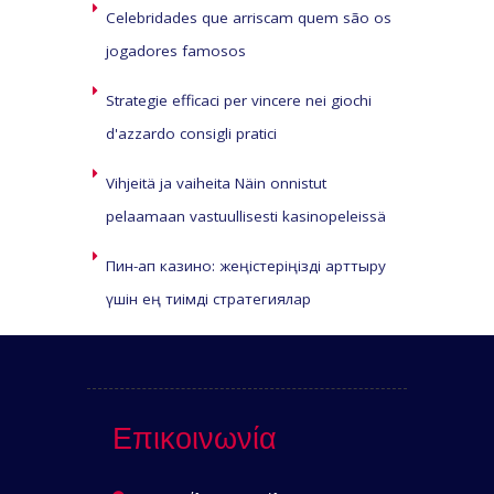
Celebridades que arriscam quem são os
jogadores famosos
Strategie efficaci per vincere nei giochi
d'azzardo consigli pratici
Vihjeitä ja vaiheita Näin onnistut
pelaamaan vastuullisesti kasinopeleissä
Пин-ап казино: жеңістеріңізді арттыру
үшін ең тиімді стратегиялар
Επικοινωνία