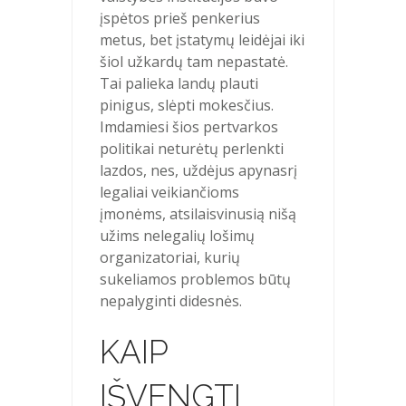
įspėtos prieš penkerius
metus, bet įstatymų leidėjai iki
šiol užkardų tam nepastatė.
Tai palieka landų plauti
pinigus, slėpti mokesčius.
Imdamiesi šios pertvarkos
politikai neturėtų perlenkti
lazdos, nes, uždėjus apynasrį
legaliai veikiančioms
įmonėms, atsilaisvinusią nišą
užims nelegalių lošimų
organizatoriai, kurių
sukeliamos problemos būtų
nepalyginti didesnės.
KAIP
IŠVENGTI