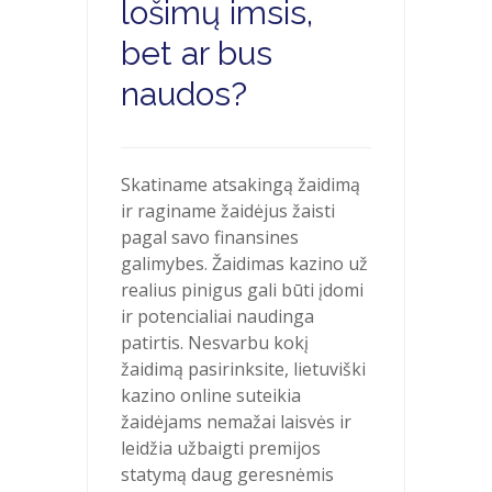
lošimų imsis,
bet ar bus
naudos?
Skatiname atsakingą žaidimą
ir raginame žaidėjus žaisti
pagal savo finansines
galimybes. Žaidimas kazino už
realius pinigus gali būti įdomi
ir potencialiai naudinga
patirtis. Nesvarbu kokį
žaidimą pasirinksite, lietuviški
kazino online suteikia
žaidėjams nemažai laisvės ir
leidžia užbaigti premijos
statymą daug geresnėmis