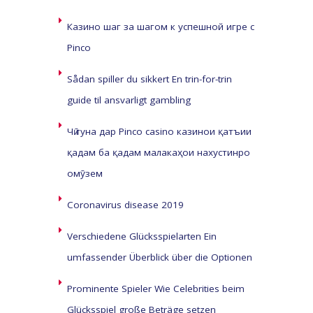
Казино шаг за шагом к успешной игре с
Pinco
Sådan spiller du sikkert En trin-for-trin
guide til ansvarligt gambling
Чӣ гуна дар Pinco casino казинои қатъии
қадам ба қадам малакаҳои нахустинро
омӯзем
Coronavirus disease 2019
Verschiedene Glücksspielarten Ein
umfassender Überblick über die Optionen
Prominente Spieler Wie Celebrities beim
Glücksspiel große Beträge setzen