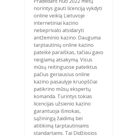
Pradedant nuo 2022 metų
norintys gauti licenciją vykdyti
online veiklą Lietuvoje
internetiniai kazino
nebeprivalo atsidaryti
antžeminio kazino. Dauguma
tarptautinių online kazino
pateikė paraiškas, tačiau gavo
neigiamą atsakymą. Visus
mūsų reitinguose pateiktus
pačius geriausius online
kazino pasaulyje kruopščiai
patikrino mūsų ekspertų
komanda. Turintys tokias
licencijas užsienio kazino
garantuoja išmokas,
sąžiningą žaidimą bei
atitikimą tarptautiniams
standartams. Tai Didžiosios