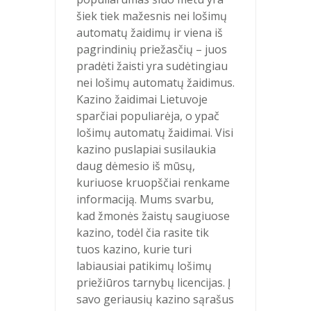
šiek tiek mažesnis nei lošimų
automatų žaidimų ir viena iš
pagrindinių priežasčių – juos
pradėti žaisti yra sudėtingiau
nei lošimų automatų žaidimus.
Kazino žaidimai Lietuvoje
sparčiai populiarėja, o ypač
lošimų automatų žaidimai. Visi
kazino puslapiai susilaukia
daug dėmesio iš mūsų,
kuriuose kruopščiai renkame
informaciją. Mums svarbu,
kad žmonės žaistų saugiuose
kazino, todėl čia rasite tik
tuos kazino, kurie turi
labiausiai patikimų lošimų
priežiūros tarnybų licencijas. Į
savo geriausių kazino sąrašus