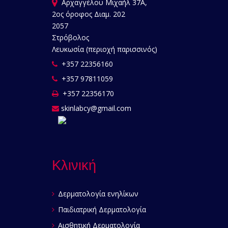
Αρχαγγέλου Μιχαήλ 37Α,
2ος όροφος Διαμ. 202
2057
Στρόβολος
Λευκωσία (περιοχή παρισσινός)
+357 22356160
+357 97811059
+357 22356170
skinlabcy@gmail.com
Κλινική
Δερματολογία ενηλίκων
Παιδιατρική Δερματολογία
Αισθητική Δερματολογία