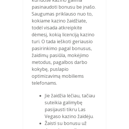
pasinaudoti bonusu be įnašo.
Saugumas priklauso nuo to,
kokiame kazino žaidžiate,
todėl visada atkreipkite
dėmesį, kokią licenciją kazino
turi. O tada ieškoti geriausio
pasirinkimo pagal bonusus,
žaidimų pasiūla, mokėjimo
metodus, pagalbos darbo
kokybę, puslapio
optimizavimą mobiliems
telefonams.
Jie žaidžia lėčiau, tačiau
suteikia galimybę
pasijausti tikru Las
Vegaso kazino žaidėju.
Žaisti su bonusu už