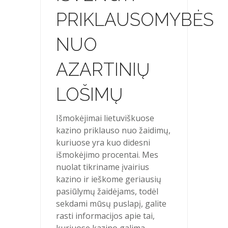
PRIKLAUSOMYBĖS
NUO
AZARTINIŲ
LOŠIMŲ
Išmokėjimai lietuviškuose
kazino priklauso nuo žaidimų,
kuriuose yra kuo didesni
išmokėjimo procentai. Mes
nuolat tikriname įvairius
kazino ir ieškome geriausių
pasiūlymų žaidėjams, todėl
sekdami mūsų puslapį, galite
rasti informacijos apie tai,
kuriuose kazino galima