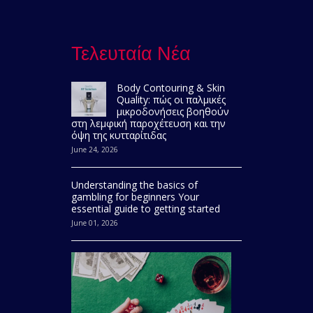
Τελευταία Νέα
Body Contouring & Skin
Quality: πώς οι παλμικές
μικροδονήσεις βοηθούν
στη λεμφική παροχέτευση και την
όψη της κυτταρίτιδας
June 24, 2026
Understanding the basics of
gambling for beginners Your
essential guide to getting started
June 01, 2026