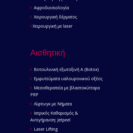
Αφροδιοσιολογία
Χειρουργική δέρματος
Χειρουργική με laser
Αισθητική
Βοτουλινική εξωτοξινή Α (Botox)
Εμφυτεύματα υαλουρονικού οξέος
Μεσοθεραπεία με βλαστοκύτταρα
PRP
Λίφτινγκ με Νήματα
Ιατρικός Καθαρισμός &
Αντιγήρανση: Jetpeel
Laser Lifting