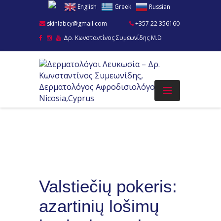
English
Greek
Russian
skinlabcy@gmail.com
+357 22 356160
Δρ. Κωνσταντίνος Συμεωνίδης M.D
Valstiečių pokeris:
azartinių lošimų