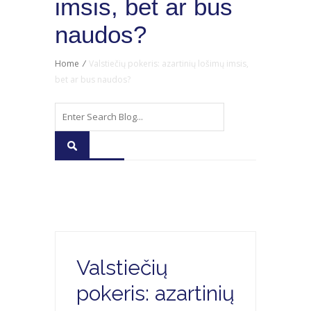
imsis, bet ar bus
naudos?
Home
/
Valstiečių pokeris: azartinių lošimų imsis,
bet ar bus naudos?
Valstiečių
pokeris: azartinių