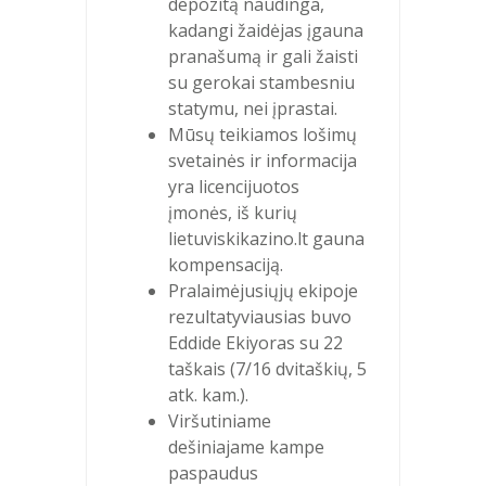
depozitą naudinga,
kadangi žaidėjas įgauna
pranašumą ir gali žaisti
su gerokai stambesniu
statymu, nei įprastai.
Mūsų teikiamos lošimų
svetainės ir informacija
yra licencijuotos
įmonės, iš kurių
lietuviskikazino.lt gauna
kompensaciją.
Pralaimėjusiųjų ekipoje
rezultatyviausias buvo
Eddide Ekiyoras su 22
taškais (7/16 dvitaškių, 5
atk. kam.).
Viršutiniame
dešiniajame kampe
paspaudus