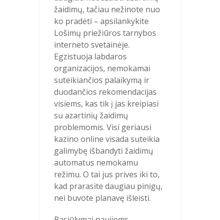
žaidimų, tačiau nežinote nuo
ko pradėti – apsilankykite
Lošimų priežiūros tarnybos
interneto svetainėje.
Egzistuoja labdaros
organizacijos, nemokamai
suteikiančios palaikymą ir
duodančios rekomendacijas
visiems, kas tik į jas kreipiasi
su azartinių žaidimų
problemomis. Visi geriausi
kazino online visada suteikia
galimybę išbandyti žaidimų
automatus nemokamu
režimu. O tai jus prives iki to,
kad prarasite daugiau pinigų,
nei buvote planavę išleisti.
Pasiūlymai naujiems