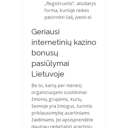
„Registruotis“, atsidarys
forma, kurioje reikės
pasirinkti šalį, įvesti el.
Geriausi
internetinių kazino
bonusų
pasiūlymai
Lietuvoje
Be to, kartą per mėnesį
organizuojami susitikimai
žmonių grupėms, kurių
šeimoje yra žmogus, turintis
priklausomybę azartiniams
žaidimams. Jei apsisprendėte
daugiau nebežaisti azartinių