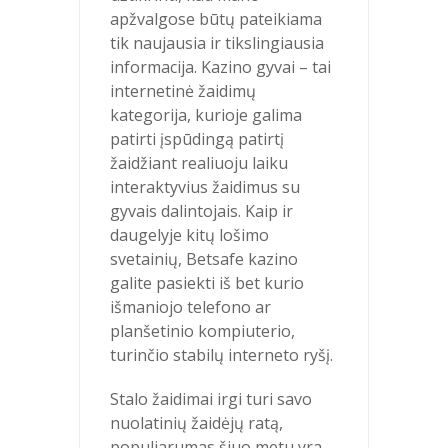
apžvalgose būtų pateikiama
tik naujausia ir tikslingiausia
informacija. Kazino gyvai – tai
internetinė žaidimų
kategorija, kurioje galima
patirti įspūdingą patirtį
žaidžiant realiuoju laiku
interaktyvius žaidimus su
gyvais dalintojais. Kaip ir
daugelyje kitų lošimo
svetainių, Betsafe kazino
galite pasiekti iš bet kurio
išmaniojo telefono ar
planšetinio kompiuterio,
turinčio stabilų interneto ryšį.
Stalo žaidimai irgi turi savo
nuolatinių žaidėjų ratą,
populiarumas šiuo metu yra