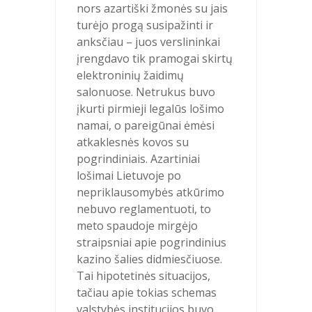
nors azartiški žmonės su jais
turėjo progą susipažinti ir
anksčiau – juos verslininkai
įrengdavo tik pramogai skirtų
elektroninių žaidimų
salonuose. Netrukus buvo
įkurti pirmieji legalūs lošimo
namai, o pareigūnai ėmėsi
atkaklesnės kovos su
pogrindiniais. Azartiniai
lošimai Lietuvoje po
nepriklausomybės atkūrimo
nebuvo reglamentuoti, to
meto spaudoje mirgėjo
straipsniai apie pogrindinius
kazino šalies didmiesčiuose.
Tai hipotetinės situacijos,
tačiau apie tokias schemas
valstybės institucijos buvo