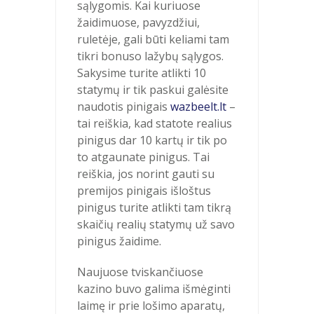
sąlygomis. Kai kuriuose
žaidimuose, pavyzdžiui,
ruletėje, gali būti keliami tam
tikri bonuso lažybų sąlygos.
Sakysime turite atlikti 10
statymų ir tik paskui galėsite
naudotis pinigais
wazbeelt.lt
–
tai reiškia, kad statote realius
pinigus dar 10 kartų ir tik po
to atgaunate pinigus. Tai
reiškia, jos norint gauti su
premijos pinigais išloštus
pinigus turite atlikti tam tikrą
skaičių realių statymų už savo
pinigus žaidime.
Naujuose tviskančiuose
kazino buvo galima išmėginti
laimę ir prie lošimo aparatų,