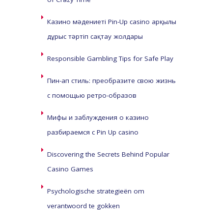
Казино мәдениеті Pin-Up casino арқылы
дұрыс тәртіп сақтау жолдары
Responsible Gambling Tips for Safe Play
Пин-ап стиль: преобразите свою жизнь
с помощью ретро-образов
Мифы и заблуждения о казино
разбираемся с Pin Up casino
Discovering the Secrets Behind Popular
Casino Games
Psychologische strategieën om
verantwoord te gokken