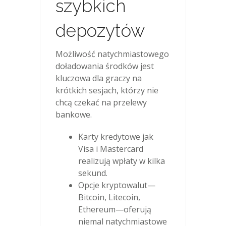
szybkich
depozytów
Możliwość natychmiastowego
doładowania środków jest
kluczowa dla graczy na
krótkich sesjach, którzy nie
chcą czekać na przelewy
bankowe.
Karty kredytowe jak
Visa i Mastercard
realizują wpłaty w kilka
sekund.
Opcje kryptowalut—
Bitcoin, Litecoin,
Ethereum—oferują
niemal natychmiastowe