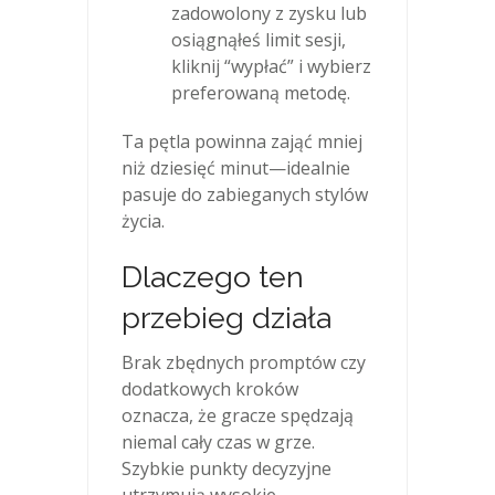
zadowolony z zysku lub
osiągnąłeś limit sesji,
kliknij “wypłać” i wybierz
preferowaną metodę.
Ta pętla powinna zająć mniej
niż dziesięć minut—idealnie
pasuje do zabieganych stylów
życia.
Dlaczego ten
przebieg działa
Brak zbędnych promptów czy
dodatkowych kroków
oznacza, że gracze spędzają
niemal cały czas w grze.
Szybkie punkty decyzyjne