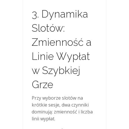
3. Dynamika
Slotów:
Zmienność a
Linie Wypłat
w Szybkiej
Grze
Przy wyborze slotów na
krótkie sesje, dwa czynniki
dominują: zmienność i liczba
linii wypłat.