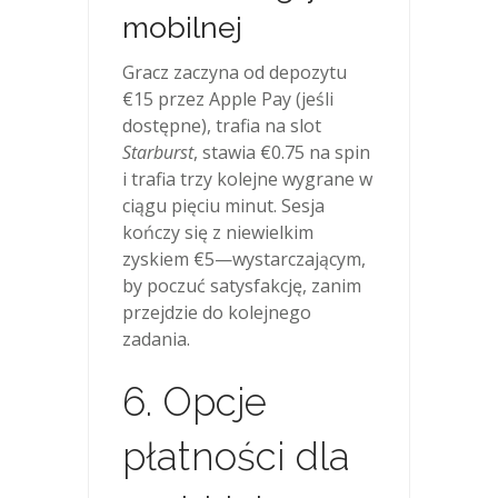
mobilnej
Gracz zaczyna od depozytu
€15 przez Apple Pay (jeśli
dostępne), trafia na slot
Starburst
, stawia €0.75 na spin
i trafia trzy kolejne wygrane w
ciągu pięciu minut. Sesja
kończy się z niewielkim
zyskiem €5—wystarczającym,
by poczuć satysfakcję, zanim
przejdzie do kolejnego
zadania.
6. Opcje
płatności dla