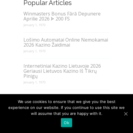
Popular Articles
Winmasters Bonus Fără Depunere
Aprilie 2026 ᗎ 200 FS
January 1, 1970
Lošimo Automatai Online Nemokamai
2026 Kazino Žaidimai
January 1, 1970
Internetiniai Kazino Lietuvoje 2026
Geriausi Lietuvos Kazino Iš Tikrų
Pinigų
January 1, 1970
We use cookies to ensure that we give you the best
experience on our website. If you continue to use this site we
will assume that you are happy with it.
Ok
Τελευταία
Νέα