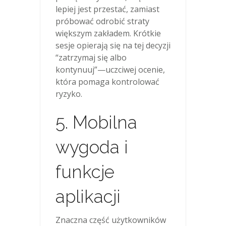
lepiej jest przestać, zamiast
próbować odrobić straty
większym zakładem. Krótkie
sesje opierają się na tej decyzji
“zatrzymaj się albo
kontynuuj”—uczciwej ocenie,
która pomaga kontrolować
ryzyko.
5. Mobilna
wygoda i
funkcje
aplikacji
Znaczna część użytkowników