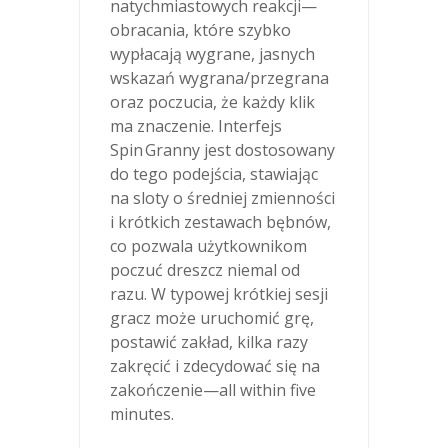
natychmiastowych reakcji—
obracania, które szybko
wypłacają wygrane, jasnych
wskazań wygrana/przegrana
oraz poczucia, że każdy klik
ma znaczenie. Interfejs
Spin Granny jest dostosowany
do tego podejścia, stawiając
na sloty o średniej zmienności
i krótkich zestawach bębnów,
co pozwala użytkownikom
poczuć dreszcz niemal od
razu. W typowej krótkiej sesji
gracz może uruchomić grę,
postawić zakład, kilka razy
zakręcić i zdecydować się na
zakończenie—all within five
minutes.