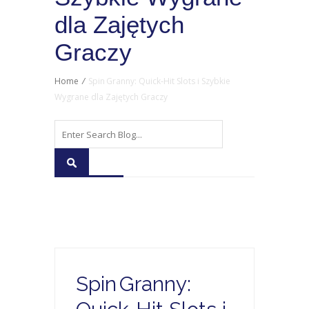
dla Zajętych
Graczy
Home
/
Spin Granny: Quick‑Hit Slots i Szybkie
Wygrane dla Zajętych Graczy
Spin Granny: