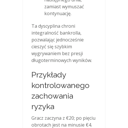
zamiast wymuszać
kontynuację.
Ta dyscyplina chroni
integralność bankrolla,
pozwalając jednocześnie
cieszyć się szybkim
wygrywaniem bez presji
długoterminowych wyników.
Przykłady
kontrolowanego
zachowania
ryzyka
Gracz zaczyna z €20; po pięciu
obrotach jest na minusie €4.