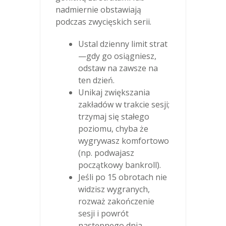
nadmiernie obstawiają
podczas zwycięskich serii.
Ustal dzienny limit strat
—gdy go osiągniesz,
odstaw na zawsze na
ten dzień.
Unikaj zwiększania
zakładów w trakcie sesji;
trzymaj się stałego
poziomu, chyba że
wygrywasz komfortowo
(np. podwajasz
początkowy bankroll).
Jeśli po 15 obrotach nie
widzisz wygranych,
rozważ zakończenie
sesji i powrót
następnego dnia,