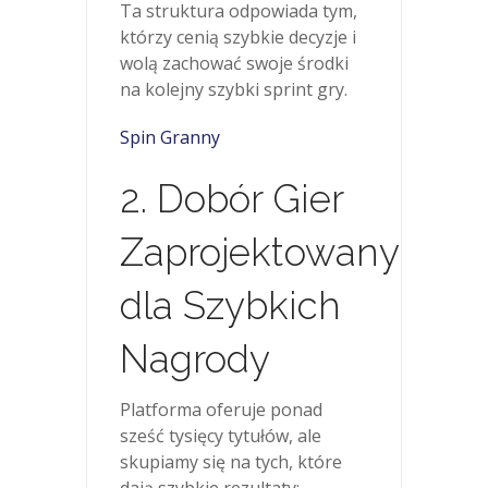
Ta struktura odpowiada tym,
którzy cenią szybkie decyzje i
wolą zachować swoje środki
na kolejny szybki sprint gry.
Spin Granny
2. Dobór Gier
Zaprojektowany
dla Szybkich
Nagrody
Platforma oferuje ponad
sześć tysięcy tytułów, ale
skupiamy się na tych, które