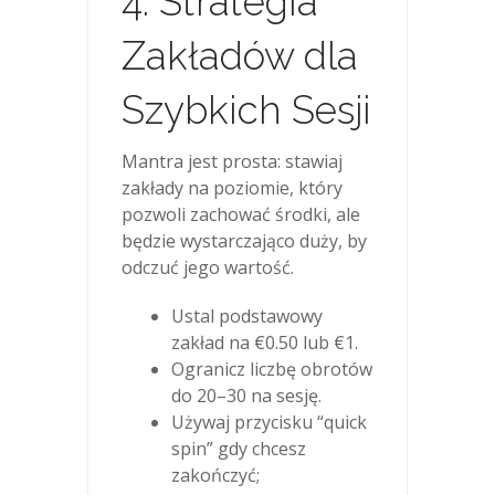
4. Strategia
Zakładów dla
Szybkich Sesji
Mantra jest prosta: stawiaj
zakłady na poziomie, który
pozwoli zachować środki, ale
będzie wystarczająco duży, by
odczuć jego wartość.
Ustal podstawowy
zakład na €0.50 lub €1.
Ogranicz liczbę obrotów
do 20–30 na sesję.
Używaj przycisku “quick
spin” gdy chcesz
zakończyć;