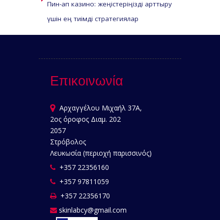
Пин-ап казино: жеңістеріңізді арттыру
үшін ең тиімді стратегиялар
Επικοινωνία
Αρχαγγέλου Μιχαήλ 37Α,
2ος όροφος Διαμ. 202
2057
Στρόβολος
Λευκωσία (περιοχή παρισσινός)
+357 22356160
+357 97811059
+357 22356170
skinlabcy@gmail.com