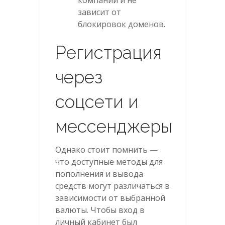
компании и не
зависит от
блокировок доменов.
Регистрация
через
соцсети и
мессенджеры
Однако стоит помнить —
что доступные методы для
пополнения и вывода
средств могут различаться в
зависимости от выбранной
валюты. Чтобы вход в
личный кабинет был