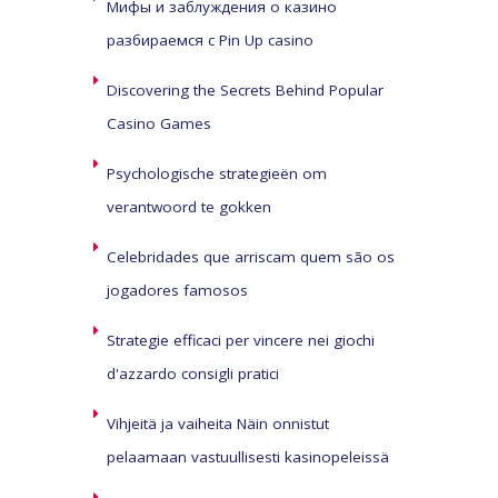
Мифы и заблуждения о казино
разбираемся с Pin Up casino
Discovering the Secrets Behind Popular
Casino Games
Psychologische strategieën om
verantwoord te gokken
Celebridades que arriscam quem são os
jogadores famosos
Strategie efficaci per vincere nei giochi
d'azzardo consigli pratici
Vihjeitä ja vaiheita Näin onnistut
pelaamaan vastuullisesti kasinopeleissä