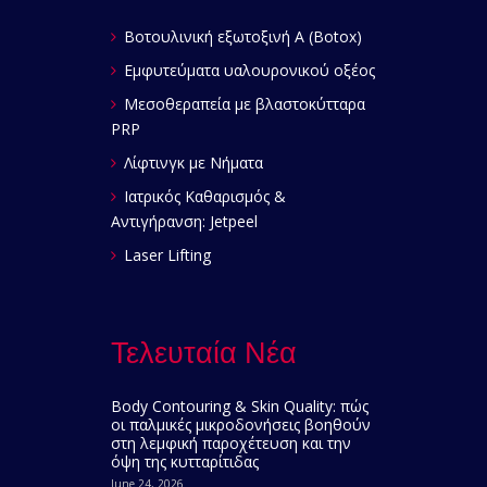
Βοτουλινική εξωτοξινή Α (Botox)
Εμφυτεύματα υαλουρονικού οξέος
Μεσοθεραπεία με βλαστοκύτταρα
PRP
Λίφτινγκ με Νήματα
Ιατρικός Καθαρισμός &
Αντιγήρανση: Jetpeel
Laser Lifting
Τελευταία Νέα
Body Contouring & Skin Quality: πώς
οι παλμικές μικροδονήσεις βοηθούν
στη λεμφική παροχέτευση και την
όψη της κυτταρίτιδας
June 24, 2026