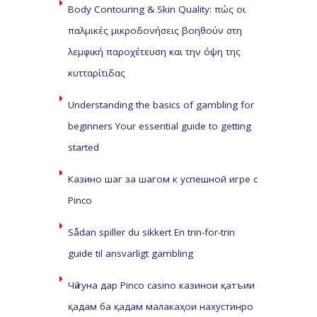
Body Contouring & Skin Quality: πώς οι
παλμικές μικροδονήσεις βοηθούν στη
λεμφική παροχέτευση και την όψη της
κυτταρίτιδας
Understanding the basics of gambling for
beginners Your essential guide to getting
started
Казино шаг за шагом к успешной игре с
Pinco
Sådan spiller du sikkert En trin-for-trin
guide til ansvarligt gambling
Чӣ гуна дар Pinco casino казинои қатъии
қадам ба қадам малакаҳои нахустинро