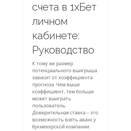
счета в 1хБет
личном
кабинете:
Руководство
К тому же размер
потенциального выигрыша
зависит от коэффициента
прогноза. Чем выше
коэффициент, тем больше
может выиграть
пользователь.
Доверительная ставка – это
возможность взять аванс у
букмекерской компании.