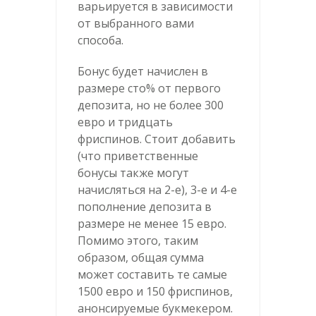
варьируется в зависимости
от выбранного вами
способа.
Бонус будет начислен в
размере сто% от первого
депозита, но не более 300
евро и тридцать
фриспинов. Стоит добавить
(что приветственные
бонусы также могут
начисляться на 2-е), 3-е и 4-е
пополнение депозита в
размере не менее 15 евро.
Помимо этого, таким
образом, общая сумма
может составить те самые
1500 евро и 150 фриспинов,
анонсируемые букмекером.