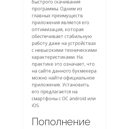
быстрого скачивания
программы. Одним из
главных преимуществ
приложения является его
оптимизация, которая
обеспечивает стабильную
работу даже на устройствах
с невысокими техническими
характеристиками. На
практике это означает, что
на сайте данного букмекера
можно найти официальное
приложение. Установить
его предлагается на
смартфоны с ОС android или
iOS.
Пополнение