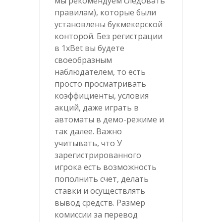
мы рекомендуем следовать
правилам), которые были
установлены букмекерской
конторой. Без регистрации
в 1xBet вы будете
своеобразным
наблюдателем, то есть
просто просматривать
коэффициенты, условия
акций, даже играть в
автоматы в демо-режиме и
так далее. Важно
учитывать, что У
зарегистрированного
игрока есть возможность
пополнить счет, делать
ставки и осуществлять
вывод средств. Размер
комиссии за перевод