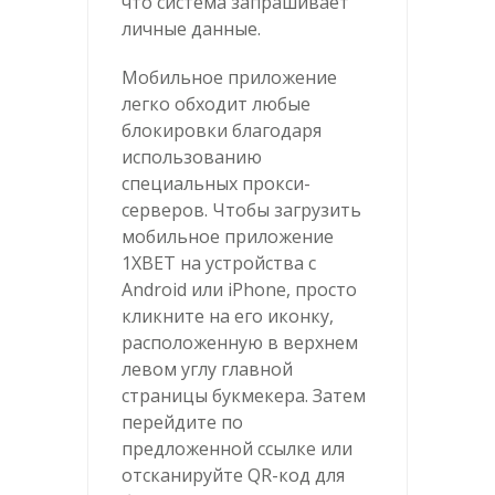
что система запрашивает
личные данные.
Мобильное приложение
легко обходит любые
блокировки благодаря
использованию
специальных прокси-
серверов. Чтобы загрузить
мобильное приложение
1XBET на устройства с
Android или iPhone, просто
кликните на его иконку,
расположенную в верхнем
левом углу главной
страницы букмекера. Затем
перейдите по
предложенной ссылке или
отсканируйте QR-код для