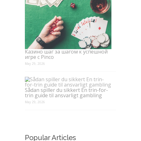
Казино шаг за шагом к успешной
игре с Pinco
May 29, 2026
Sådan spiller du sikkert En trin-for-
trin guide til ansvarligt gambling
May 29, 2026
Popular Articles