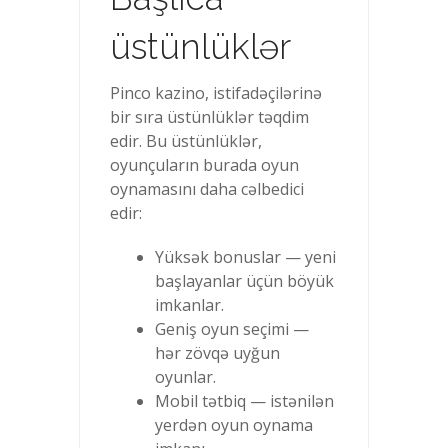
üstünlüklər
Pinco kazino, istifadəçilərinə
bir sıra üstünlüklər təqdim
edir. Bu üstünlüklər,
oyunçuların burada oyun
oynamasını daha cəlbedici
edir:
Yüksək bonuslar — yeni
başlayanlar üçün böyük
imkanlar.
Geniş oyun seçimi —
hər zövqə uyğun
oyunlar.
Mobil tətbiq — istənilən
yerdən oyun oynama