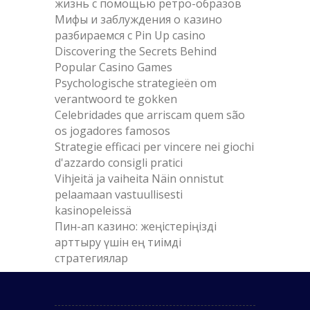
жизнь с помощью ретро-образов
Мифы и заблуждения о казино
разбираемся с Pin Up casino
Discovering the Secrets Behind
Popular Casino Games
Psychologische strategieën om
verantwoord te gokken
Celebridades que arriscam quem são
os jogadores famosos
Strategie efficaci per vincere nei giochi
d'azzardo consigli pratici
Vihjeitä ja vaiheita Näin onnistut
pelaamaan vastuullisesti
kasinopeleissä
Пин-ап казино: жеңістеріңізді
арттыру үшін ең тиімді
стратегиялар