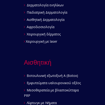
Δερματολογία ενηλίκων
Παιδιατρική Δερματολογία
Αισθητική Δερματολογία
Αφροδιοσιολογία
Χειρουργική δέρματος
Χειρουργική με laser
Αισθητική
Βοτουλινική εξωτοξινή Α (Botox)
Εμφυτεύματα υαλουρονικού οξέος
Μεσοθεραπεία με βλαστοκύτταρα
PRP
Λίφτινγκ με Νήματα