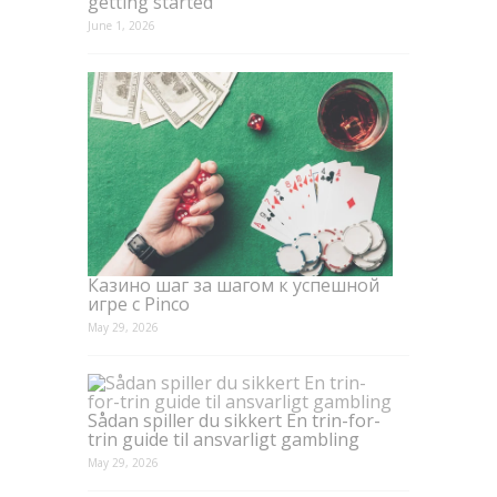
getting started
June 1, 2026
Казино шаг за шагом к успешной
игре с Pinco
May 29, 2026
Sådan spiller du sikkert En trin-for-
trin guide til ansvarligt gambling
May 29, 2026