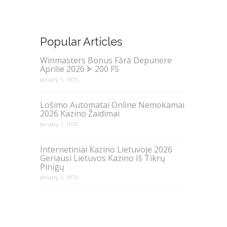
Popular Articles
Winmasters Bonus Fără Depunere
Aprilie 2026 ᗎ 200 FS
January 1, 1970
Lošimo Automatai Online Nemokamai
2026 Kazino Žaidimai
January 1, 1970
Internetiniai Kazino Lietuvoje 2026
Geriausi Lietuvos Kazino Iš Tikrų
Pinigų
January 1, 1970