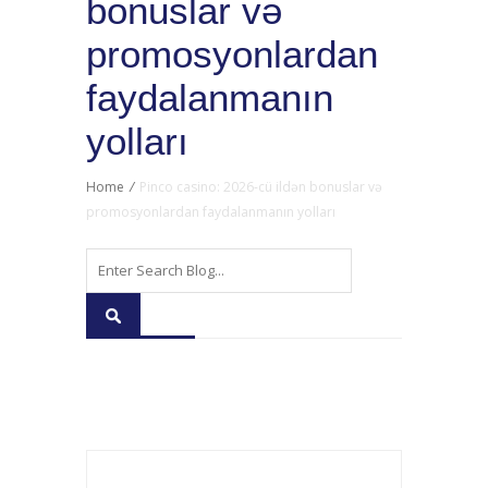
bonuslar və
promosyonlardan
faydalanmanın
yolları
Home
/
Pinco casino: 2026-cü ildən bonuslar və
promosyonlardan faydalanmanın yolları