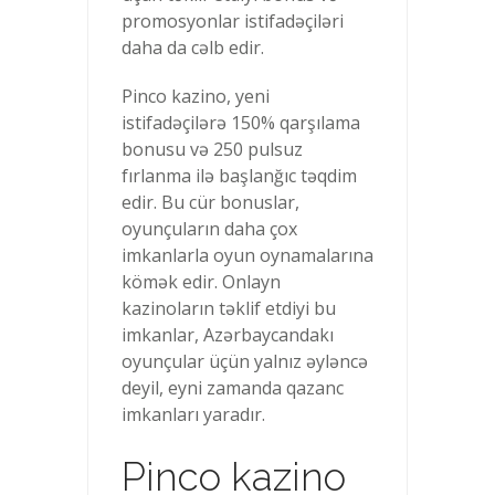
promosyonlar istifadəçiləri
daha da cəlb edir.
Pinco kazino, yeni
istifadəçilərə 150% qarşılama
bonusu və 250 pulsuz
fırlanma ilə başlanğıc təqdim
edir. Bu cür bonuslar,
oyunçuların daha çox
imkanlarla oyun oynamalarına
kömək edir. Onlayn
kazinoların təklif etdiyi bu
imkanlar, Azərbaycandakı
oyunçular üçün yalnız əyləncə
deyil, eyni zamanda qazanc
imkanları yaradır.
Pinco kazino