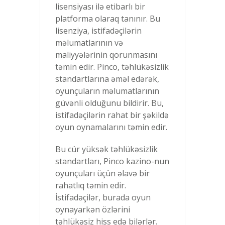
lisensiyası ilə etibarlı bir
platforma olaraq tanınır. Bu
lisenziya, istifadəçilərin
məlumatlarının və
maliyyələrinin qorunmasını
təmin edir. Pinco, təhlükəsizlik
standartlarına əməl edərək,
oyunçuların məlumatlarının
güvənli olduğunu bildirir. Bu,
istifadəçilərin rahat bir şəkildə
oyun oynamalarını təmin edir.
Bu cür yüksək təhlükəsizlik
standartları, Pinco kazino-nun
oyunçuları üçün əlavə bir
rahatlıq təmin edir.
İstifadəçilər, burada oyun
oynayarkən özlərini
təhlükəsiz hiss edə bilərlər.