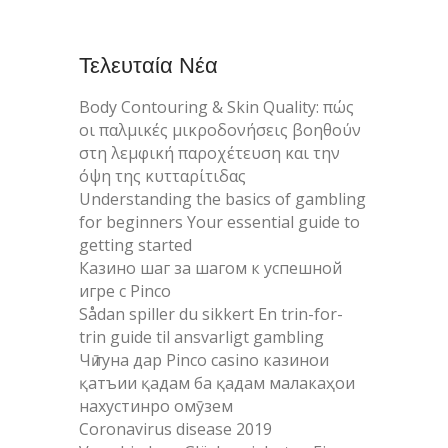
Τελευταία Νέα
Body Contouring & Skin Quality: πώς
οι παλμικές μικροδονήσεις βοηθούν
στη λεμφική παροχέτευση και την
όψη της κυτταρίτιδας
Understanding the basics of gambling
for beginners Your essential guide to
getting started
Казино шаг за шагом к успешной
игре с Pinco
Sådan spiller du sikkert En trin-for-
trin guide til ansvarligt gambling
Чӣ гуна дар Pinco casino казинои
қатъии қадам ба қадам малакаҳои
нахустинро омӯзем
Coronavirus disease 2019