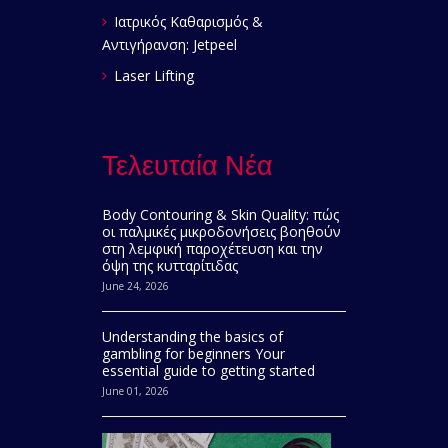
Ιατρικός Καθαρισμός &
Αντιγήρανση: Jetpeel
Laser Lifting
Τελευταία Νέα
Body Contouring & Skin Quality: πώς
οι παλμικές μικροδονήσεις βοηθούν
στη λεμφική παροχέτευση και την
όψη της κυτταρίτιδας
June 24, 2026
Understanding the basics of
gambling for beginners Your
essential guide to getting started
June 01, 2026