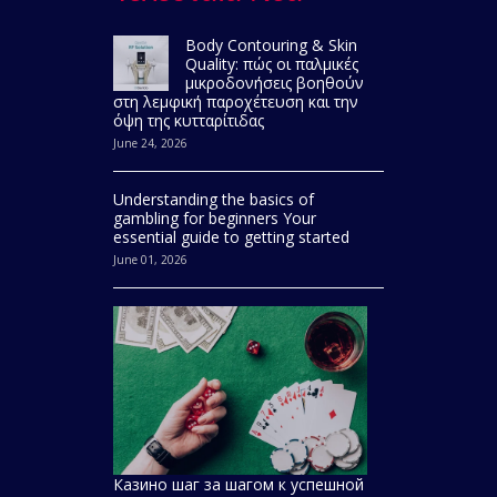
Body Contouring & Skin
Quality: πώς οι παλμικές
μικροδονήσεις βοηθούν
στη λεμφική παροχέτευση και την
όψη της κυτταρίτιδας
June 24, 2026
Understanding the basics of
gambling for beginners Your
essential guide to getting started
June 01, 2026
Казино шаг за шагом к успешной