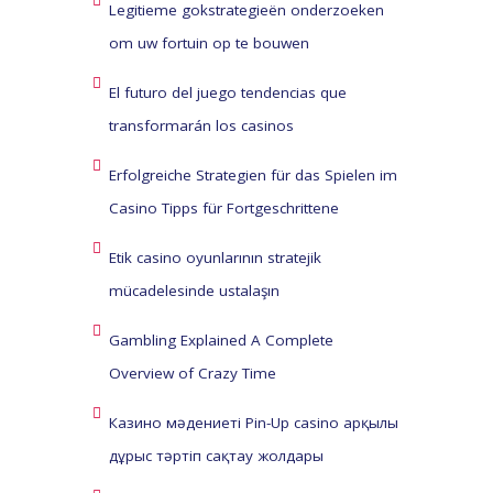
Legitieme gokstrategieën onderzoeken
om uw fortuin op te bouwen
El futuro del juego tendencias que
transformarán los casinos
Erfolgreiche Strategien für das Spielen im
Casino Tipps für Fortgeschrittene
Etik casino oyunlarının stratejik
mücadelesinde ustalaşın
Gambling Explained A Complete
Overview of Crazy Time
Казино мәдениеті Pin-Up casino арқылы
дұрыс тәртіп сақтау жолдары