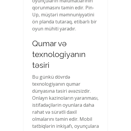
oyunçuların məlumatlarının
qorunmasını təmin edir. Pin-
Up, müştəri məmnuniyyətini
ön planda tutaraq, etibarlı bir
oyun mühiti yaradır.
Qumar və
texnologiyanın
təsiri
Bu günkü dövrdə
texnologiyanın qumar
dünyasına təsiri əvəzsizdir.
Onlayn kazinoların yaranması,
istifadəçilərin oyunlara daha
rahat və sürətli daxil
olmalarını təmin edir. Mobil
tətbiqlərin inkişafı, oyunçulara