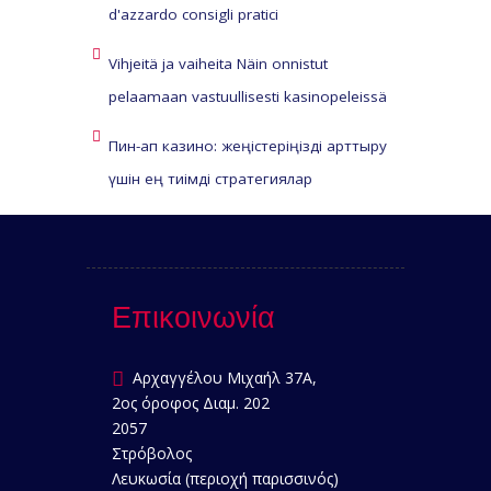
d'azzardo consigli pratici
Vihjeitä ja vaiheita Näin onnistut
pelaamaan vastuullisesti kasinopeleissä
Пин-ап казино: жеңістеріңізді арттыру
үшін ең тиімді стратегиялар
Επικοινωνία
Αρχαγγέλου Μιχαήλ 37Α,
2ος όροφος Διαμ. 202
2057
Στρόβολος
Λευκωσία (περιοχή παρισσινός)