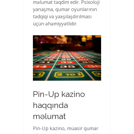
məlumat təqdim edir. Psixoloji
yanaşma, qumar oyunlarının
tədqiqi və yaxşılaşdırılması
üçün əhəmiyyətlidir.
Pin-Up kazino
haqqında
məlumat
Pin-Up kazino, müasir qumar