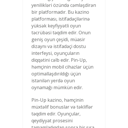
yenilikləri özündə cəmləşdirən
bir platformadır. Bu kazino
platforması, istifadəçilərinə
yüksək keyfiyyətli oyun
təcrübəsi təqdim edir. Onun
geniş oyun çeşidi, müasir
dizaynı və istifadəçi dostu
interfeysi, oyunçuların
diqqətini cəlb edir. Pin-Up,
həmçinin mobil cihazlar üçün
optimallaşdırıldığı üçün
istənilən yerdə oyun
oynamağı mümkün edir.
Pin-Up kazino, həmçinin
müxtəlif bonuslar və təkliflər
təqdim edir. Oyunçular,
qeydiyyat prosesini
tamamladıqdan sonra bir sıra