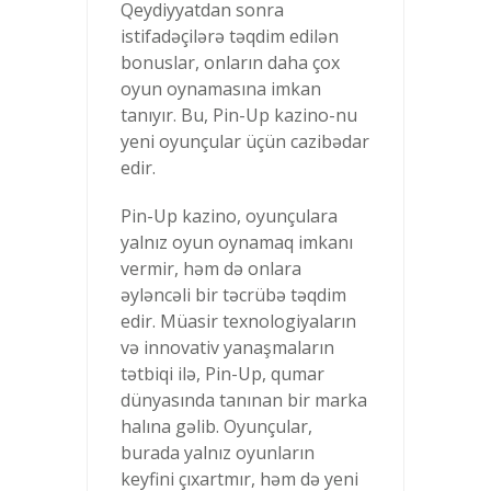
Qeydiyyatdan sonra
istifadəçilərə təqdim edilən
bonuslar, onların daha çox
oyun oynamasına imkan
tanıyır. Bu, Pin-Up kazino-nu
yeni oyunçular üçün cazibədar
edir.
Pin-Up kazino, oyunçulara
yalnız oyun oynamaq imkanı
vermir, həm də onlara
əyləncəli bir təcrübə təqdim
edir. Müasir texnologiyaların
və innovativ yanaşmaların
tətbiqi ilə, Pin-Up, qumar
dünyasında tanınan bir marka
halına gəlib. Oyunçular,
burada yalnız oyunların
keyfini çıxartmır, həm də yeni