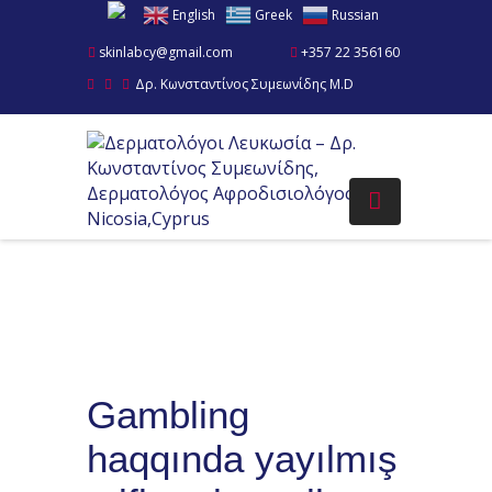
English
Greek
Russian
skinlabcy@gmail.com
+357 22 356160
Δρ. Κωνσταντίνος Συμεωνίδης M.D
Gambling
haqqında yayılmış