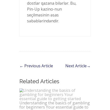
dostlar qazana bilərlər. Bu,
Pin-Up kazino-nun
seçilməsinin əsas
səbəblərindəndir.
←
Previous Article
Next Article
→
Related Articles
Understanding the basics of gambling
for beginners Your essential guide to