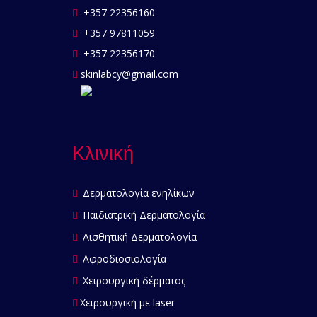
+357 22356160
+357 97811059
+357 22356170
skinlabcy@gmail.com
Κλινική
Δερματολογία ενηλίκων
Παιδιατρική Δερματολογία
Αισθητική Δερματολογία
Αφροδιοσιολογία
Χειρουργική δέρματος
Χειρουργική με laser