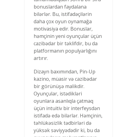
bonuslardan faydalana
bilərlər. Bu, istifadəçilərin
daha çox oyun oynamağa
motivasiya edir. Bonuslar,
həmçinin yeni oyunçular üçün
cazibədar bir təklifdir, bu da
platformanın populyarlığını
artırır.
Dizayn baxımından, Pin-Up
kazino, müasir və cazibədar
bir görünüşə malikdir.
Oyunçular, istədikləri
oyunlara asanlıqla çatmaq
üçün intuitiv bir interfeysdən
istifadə edə bilərlər. Həmçinin,
təhlükəsizlik tədbirləri də
yüksək səviyyədədir ki, bu da