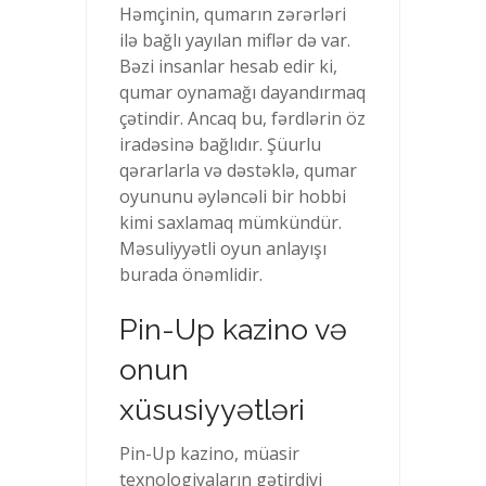
Həmçinin, qumarın zərərləri
ilə bağlı yayılan miflər də var.
Bəzi insanlar hesab edir ki,
qumar oynamağı dayandırmaq
çətindir. Ancaq bu, fərdlərin öz
iradəsinə bağlıdır. Şüurlu
qərarlarla və dəstəklə, qumar
oyununu əyləncəli bir hobbi
kimi saxlamaq mümkündür.
Məsuliyyətli oyun anlayışı
burada önəmlidir.
Pin-Up kazino və
onun
xüsusiyyətləri
Pin-Up kazino, müasir
texnologiyaların gətirdiyi