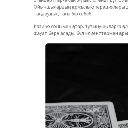
Ойыншылардың қаржылық операциялары да 
таңдаудың тағы бір себебі.
Казино сонымен қатар, тұтынушыларға қо
жауап бере алады, бұл клиенттермен қары