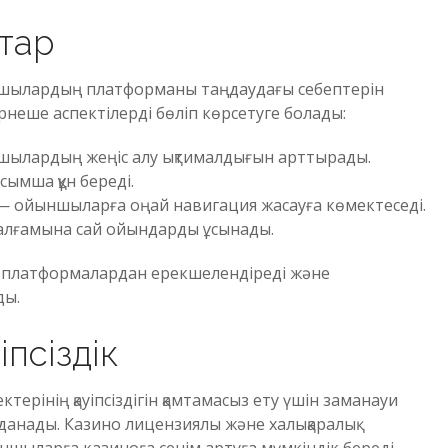
тар
шылардың платформаны таңдаудағы себептерін
неше аспектілерді бөліп көрсетуге болады:
шылардың жеңіс алу ықтималдығын арттырады.
ымша құн береді.
 ойыншыларға оңай навигация жасауға көмектеседі.
талғамына сай ойындарды ұсынады.
а платформалардан ерекшелендіреді және
ды.
іпсіздік
рінің қауіпсіздігін қамтамасыз ету үшін заманауи
лданады. Казино лицензиялы және халықаралық
ыншыларға казиноға сенім артуға мүмкіндік береді.