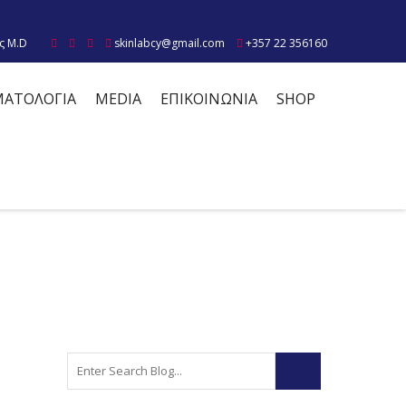
ς M.D
skinlabcy@gmail.com
+357 22 356160
ΜΑΤΟΛΟΓΙΑ
MEDIA
ΕΠΙΚΟΙΝΩΝΙΑ
SHOP