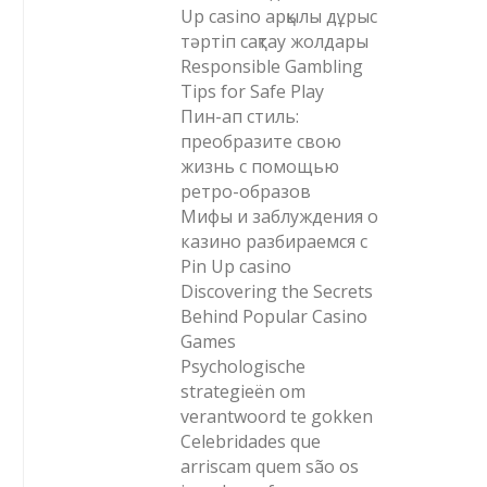
Up casino арқылы дұрыс
тәртіп сақтау жолдары
Responsible Gambling
Tips for Safe Play
Пин-ап стиль:
преобразите свою
жизнь с помощью
ретро-образов
Мифы и заблуждения о
казино разбираемся с
Pin Up casino
Discovering the Secrets
Behind Popular Casino
Games
Psychologische
strategieën om
verantwoord te gokken
Celebridades que
arriscam quem são os