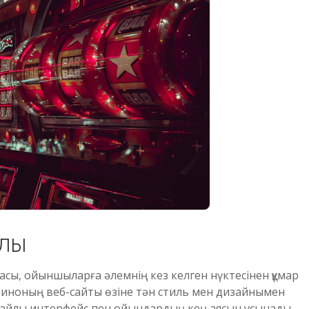
алы
ы, ойыншыларға әлемнің кез келген нүктесінен құмар
зиноның веб-сайты өзіне тән стиль мен дизайнымен
айлы интерфейс пен ойындардың кең аясын ұсынады.