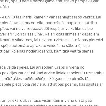
ekstus”, spēļu nama neizbēgamo statistisko pārspēku var
zāk!).
 4 un 10 tās ir trīs, kamēr 7 var sasniegt sešos veidos. Lai
e pienākumi jums noteikti nodrošinās papildus jautrību.
pību, vai nu variet pazaudēt iespējas veikt likmes pie
er arī “Don’t Pass Line”, kā arī citas likmes ar dažādiem
anto sīkdatnes, lai uzlabotu vietnes lietošanas pieredzi
e spēļu automātu aprakstu veidošana sākotnēji bija
kt par ikdienas nodarbošanos, kam tika veltīta dienas
da veida spēles. Lai arī šodien Craps ir viena no
pozīcijas zaudējusi, kad arvien lielāku spēlētāju uzmanību
iemācījušies spēlēt pēdējos 80 gados, jo pirmās tās
k spēle piedzīvoja vēl vienu attīstības posmu, kas saistās ar
s un priekšrocības, taču visām tām ir viena un tā pati