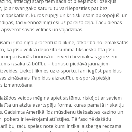
ino, attiecīgi starp tiem sadalot pieejamos līdzekļus
, jo ar svarīgāko saturu tu vari iepazīties pat bez
em apskatiem, kuros rūpīgi un kritiski esam apkopojuši un
rindiņas, tad viennozīmīgi esi uz pareizā ceļa. Taču dienas
apsverot savas vēlmes un vajadzības.
usam ir mainīga procentuālā likme, atkarībā no iemaksātās
 ka jūsu veiktā depozīta summa tiks ieskaitīta jūsu
u iepazīšanās bonusā ir ietverti bezmaksas griezieni.
kums izsaka tā būtību – bonusu piedāvā jaunajiem
 izveides. Liekot likmes uz e-sportu, fani iegūst papildus
avas zināšanas. Papildus aizrautību e-sportā piešķir
tes izmantošana.
ažādos veidos mēģina apiet sistēmu, riskējot ar saviem
platīta un atzīta azartspēļu forma, kuras pamatā ir skaitļu
us. Gadsimta Amerikā līdz mūsdienu tiešsaistes kazino un
 pokers ir ievērojami attīstījies. Tā fascinē dažādu
ršību, taču spēles noteikumi ir tikai aisberga redzamā