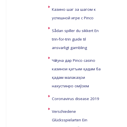
Казино шаг за шагом к
успешной игре с Pinco
Sådan spiller du sikkert En
trin-for-trin guide til
ansvarligt gambling
Чӣ гуна дар Pinco casino
казинои қатъии қадам ба
қадам малакаҳои
нахустинро омӯзем
Coronavirus disease 2019
Verschiedene
Glücksspielarten Ein