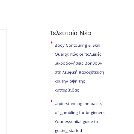
Τελευταία
Νέα
Body Contouring & Skin
Quality: πώς οι παλμικές
μικροδονήσεις βοηθούν
στη λεμφική παροχέτευση
και την όψη της
κυτταρίτιδας
Understanding the basics
of gambling for beginners
Your essential guide to
getting started