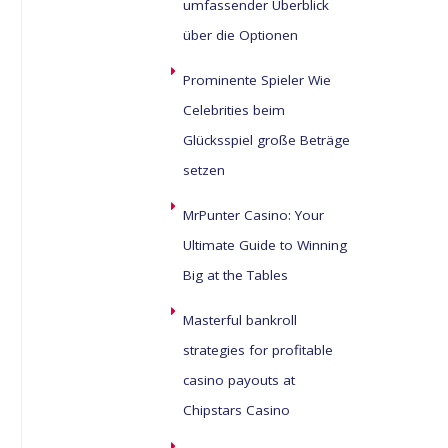
umfassender Überblick
über die Optionen
Prominente Spieler Wie
Celebrities beim
Glücksspiel große Beträge
setzen
MrPunter Casino: Your
Ultimate Guide to Winning
Big at the Tables
Masterful bankroll
strategies for profitable
casino payouts at
Chipstars Casino