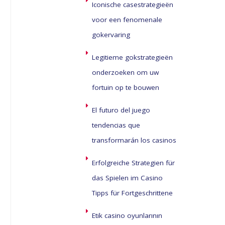
Iconische casestrategieën
voor een fenomenale
gokervaring
Legitieme gokstrategieën
onderzoeken om uw
fortuin op te bouwen
El futuro del juego
tendencias que
transformarán los casinos
Erfolgreiche Strategien für
das Spielen im Casino
Tipps für Fortgeschrittene
Etik casino oyunlarının