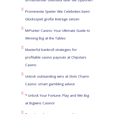
umfassender Überblick über die Optionen
Prominente Spieler Wie Celebrities beim
Glücksspiel große Beträge setzen
MrPunter Casino: Your Ultimate Guide to
Winning Big at the Tables
Masterful bankroll strategies for
profitable casino payouts at Chipstars
Casino
Unlock outstanding wins at Slots Charm
Casino: smart gambling advice
* Unlock Your Fortune: Play and Win Big
at Bigwins Casino!