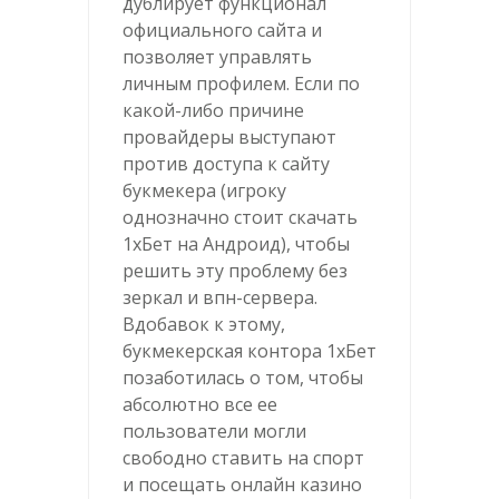
дублирует функционал
официального сайта и
позволяет управлять
личным профилем. Если по
какой-либо причине
провайдеры выступают
против доступа к сайту
букмекера (игроку
однозначно стоит скачать
1хБет на Андроид), чтобы
решить эту проблему без
зеркал и впн-сервера.
Вдобавок к этому,
букмекерская контора 1хБет
позаботилась о том, чтобы
абсолютно все ее
пользователи могли
свободно ставить на спорт
и посещать онлайн казино