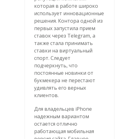
которая в работе широко
использует инновационные
решения. Контора одной из
первых запустила прием
ставок через Telegram, а
также стала принимать
ставки на виртуальный
спорт. Следует
подчеркнуть, что
постоянные новинки от
букмекера не перестают
удивлять его верных
клиентов.
Для владельцев iPhone
надежным вариантом
остается отлично
работающая мобильная
версия сайта. Главное