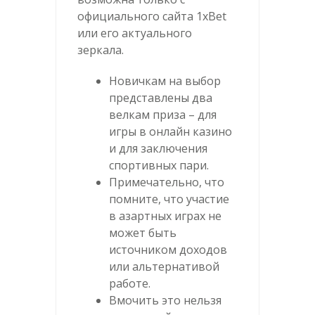
официального сайта 1xBet
или его актуального
зеркала.
Новичкам на выбор
представлены два
велкам приза – для
игры в онлайн казино
и для заключения
спортивных пари.
Примечательно, что
помните, что участие
в азартных играх не
может быть
источником доходов
или альтернативой
работе.
Вмочить это нельзя