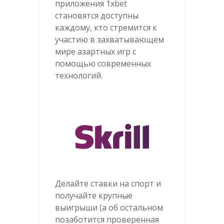
приложения 1xbet
становятся доступны
каждому, кто стремится к
участию в захватывающем
мире азартных игр с
помощью современных
технологий.
Делайте ставки на спорт и
получайте крупные
выигрыши (а об остальном
позаботится проверенная