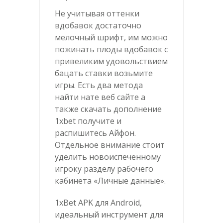
Не учитывая оттенки
вдобавок достаточно
мелочный шрифт, им можно
пожинать плоды вдобавок с
привеликим удовольствием
бацать ставки возьмите
игры. Есть два метода
найти нате веб сайте а
также скачать дополнение
1xbet получите и
распишитесь Айфон.
Отдельное внимание стоит
уделить новоиспеченному
игроку разделу рабочего
кабинета «Личные данные».
1xBet APK для Android,
идеальный инструмент для