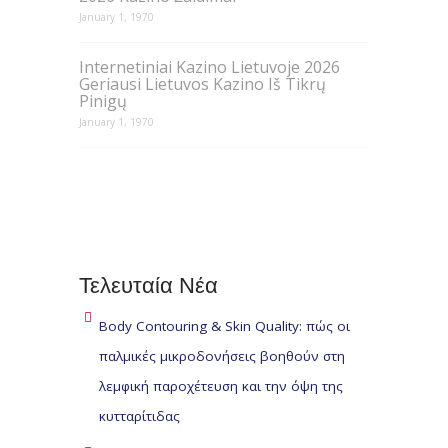
January 1, 1970
Internetiniai Kazino Lietuvoje 2026
Geriausi Lietuvos Kazino Iš Tikrų
Pinigų
January 1, 1970
Τελευταία
Νέα
Body Contouring & Skin Quality: πώς οι
παλμικές μικροδονήσεις βοηθούν στη
λεμφική παροχέτευση και την όψη της
κυτταρίτιδας