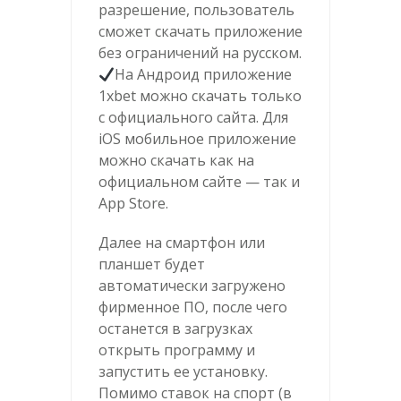
разрешение, пользователь
сможет скачать приложение
без ограничений на русском.
На Андроид приложение
1xbet можно скачать только
с официального сайта. Для
iOS мобильное приложение
можно скачать как на
официальном сайте — так и
App Store.
Далее на смартфон или
планшет будет
автоматически загружено
фирменное ПО, после чего
останется в загрузках
открыть программу и
запустить ее установку.
Помимо ставок на спорт (в