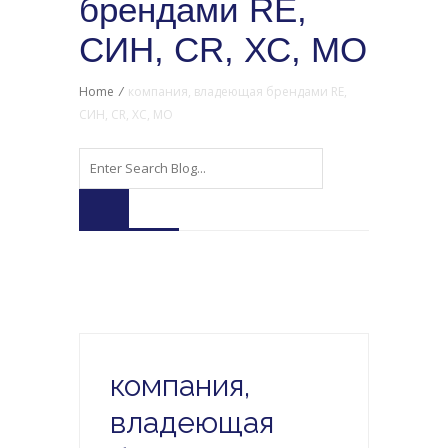
брендами RE,
СИН, CR, ХС, MO
Home
/
компания, владеющая брендами RE,
СИН, CR, ХС, MO
компания,
владеющая