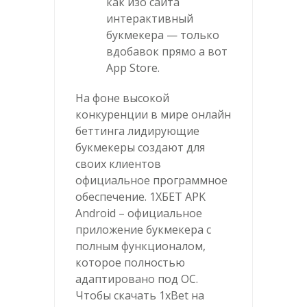
как изо сайта
интерактивный
букмекера — только
вдобавок прямо а вот
App Store.
На фоне высокой
конкуренции в мире онлайн
беттинга лидирующие
букмекеры создают для
своих клиентов
официальное программное
обеспечение. 1ХБЕТ APK
Android – официальное
приложение букмекера с
полным функционалом,
которое полностью
адаптировано под ОС.
Чтобы скачать 1xBet на