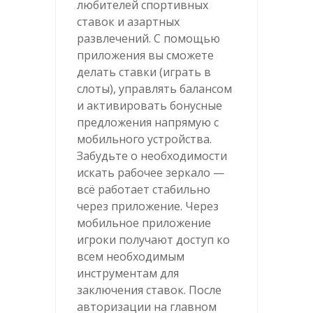
любителей спортивных
ставок и азартных
развлечений. С помощью
приложения вы сможете
делать ставки (играть в
слоты), управлять балансом
и активировать бонусные
предложения напрямую с
мобильного устройства.
Забудьте о необходимости
искать рабочее зеркало —
всё работает стабильно
через приложение. Через
мобильное приложение
игроки получают доступ ко
всем необходимым
инструментам для
заключения ставок. После
авторизации на главном