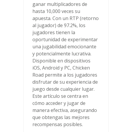
ganar multiplicadores de
hasta 10,000 veces su
apuesta. Con un RTP (retorno
al jugador) de 97.2%, los
jugadores tienen la
oportunidad de experimentar
una jugabilidad emocionante
y potencialmente lucrativa.
Disponible en dispositivos
iOS, Android y PC, Chicken
Road permite a los jugadores
disfrutar de su experiencia de
juego desde cualquier lugar.
Este artículo se centra en
cómo acceder y jugar de
manera efectiva, asegurando
que obtengas las mejores
recompensas posibles.