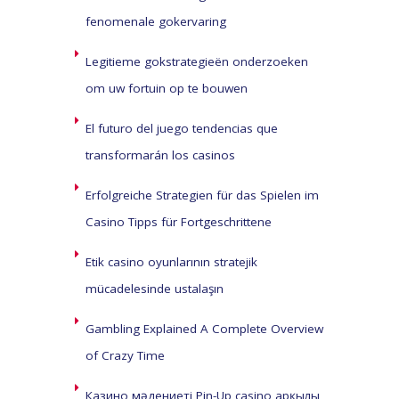
fenomenale gokervaring
Legitieme gokstrategieën onderzoeken
om uw fortuin op te bouwen
El futuro del juego tendencias que
transformarán los casinos
Erfolgreiche Strategien für das Spielen im
Casino Tipps für Fortgeschrittene
Etik casino oyunlarının stratejik
mücadelesinde ustalaşın
Gambling Explained A Complete Overview
of Crazy Time
Казино мәдениеті Pin-Up casino арқылы