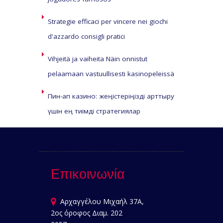
Strategie efficaci per vincere nei giochi
d'azzardo consigli pratici
Vihjeitä ja vaiheita Näin onnistut
pelaamaan vastuullisesti kasinopeleissä
Пин-ап казино: жеңістеріңізді арттыру
үшін ең тиімді стратегиялар
Επικοινωνία
Αρχαγγέλου Μιχαήλ 37Α,
2ος όροφος Διαμ. 202