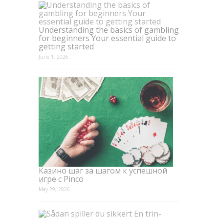
Understanding the basics of gambling
for beginners Your essential guide to
getting started
June 1, 2026
Казино шаг за шагом к успешной
игре с Pinco
May 29, 2026