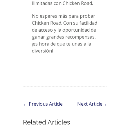
ilimitadas con Chicken Road.
No esperes más para probar
Chicken Road. Con su facilidad
de acceso y la oportunidad de
ganar grandes recompensas,
¡es hora de que te unas a la
diversión!
←
Previous Article
Next Article
→
Related Articles