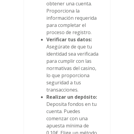
obtener una cuenta.
Proporciona la
información requerida
para completar el
proceso de registro.
Verificar tus datos:
Asegúrate de que tu
identidad sea verificada
para cumplir con las
normativas del casino,
lo que proporciona
seguridad a tus
transacciones.
Realizar un depósito:
Deposita fondos en tu
cuenta. Puedes
comenzar con una
apuesta mínima de
0.10€. Elige un método