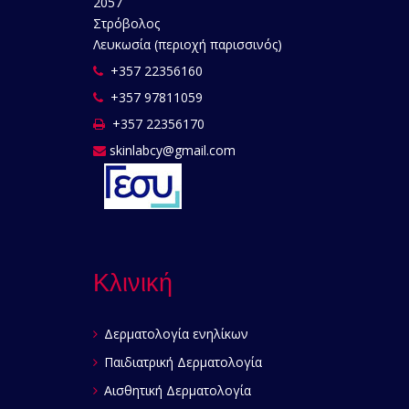
2057
Στρόβολος
Λευκωσία (περιοχή παρισσινός)
+357 22356160
+357 97811059
+357 22356170
skinlabcy@gmail.com
Κλινική
Δερματολογία ενηλίκων
Παιδιατρική Δερματολογία
Αισθητική Δερματολογία