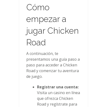
Cómo
empezar a
jugar Chicken
Road
A continuación, te
presentamos una guía paso a
paso para acceder a Chicken
Road y comenzar tu aventura
de juego.
Registrar una cuenta:
Visita un casino en línea
que ofrezca Chicken
Road y regístrate para