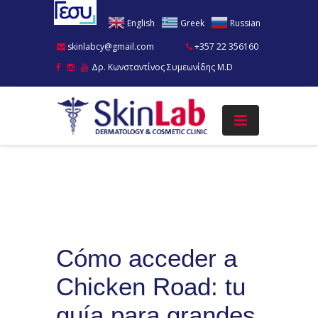
English
Greek
Russian
skinlabcy@gmail.com
+357 22 356160
Δρ. Κωνσταντίνος Συμεωνίδης M.D
Cómo acceder a
Chicken Road: tu
guía para grandes