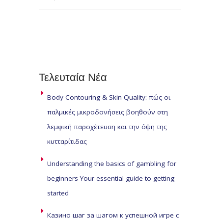
Τελευταία
Νέα
Body Contouring & Skin Quality: πώς οι
παλμικές μικροδονήσεις βοηθούν στη
λεμφική παροχέτευση και την όψη της
κυτταρίτιδας
Understanding the basics of gambling for
beginners Your essential guide to getting
started
Казино шаг за шагом к успешной игре с