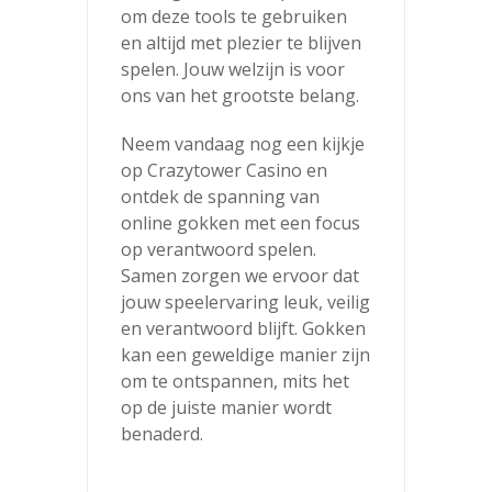
om deze tools te gebruiken
en altijd met plezier te blijven
spelen. Jouw welzijn is voor
ons van het grootste belang.
Neem vandaag nog een kijkje
op Crazytower Casino en
ontdek de spanning van
online gokken met een focus
op verantwoord spelen.
Samen zorgen we ervoor dat
jouw speelervaring leuk, veilig
en verantwoord blijft. Gokken
kan een geweldige manier zijn
om te ontspannen, mits het
op de juiste manier wordt
benaderd.