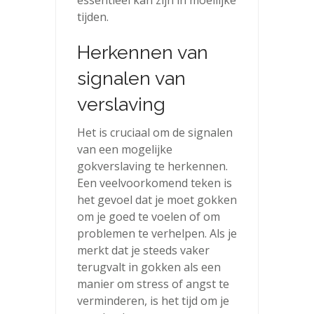
tijden.
Herkennen van
signalen van
verslaving
Het is cruciaal om de signalen
van een mogelijke
gokverslaving te herkennen.
Een veelvoorkomend teken is
het gevoel dat je moet gokken
om je goed te voelen of om
problemen te verhelpen. Als je
merkt dat je steeds vaker
terugvalt in gokken als een
manier om stress of angst te
verminderen, is het tijd om je