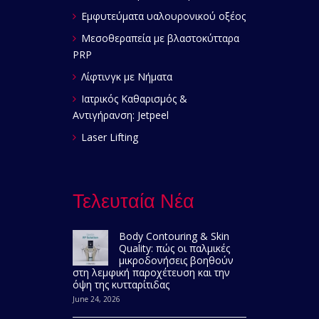
Εμφυτεύματα υαλουρονικού οξέος
Μεσοθεραπεία με βλαστοκύτταρα
PRP
Λίφτινγκ με Νήματα
Ιατρικός Καθαρισμός &
Αντιγήρανση: Jetpeel
Laser Lifting
Τελευταία Νέα
Body Contouring & Skin
Quality: πώς οι παλμικές
μικροδονήσεις βοηθούν
στη λεμφική παροχέτευση και την
όψη της κυτταρίτιδας
June 24, 2026