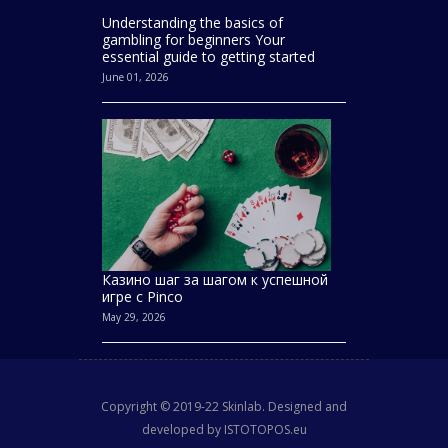
Understanding the basics of
gambling for beginners Your
essential guide to getting started
June 01, 2026
Казино шаг за шагом к успешной
игре с Pinco
May 29, 2026
Copyright © 2019-22 Skinlab. Designed and
developed by ISTOTOPOS.eu