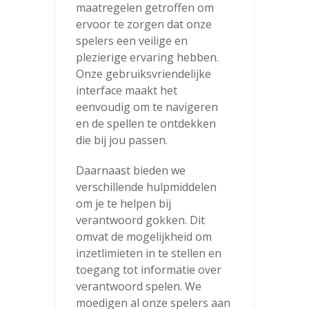
maatregelen getroffen om
ervoor te zorgen dat onze
spelers een veilige en
plezierige ervaring hebben.
Onze gebruiksvriendelijke
interface maakt het
eenvoudig om te navigeren
en de spellen te ontdekken
die bij jou passen.
Daarnaast bieden we
verschillende hulpmiddelen
om je te helpen bij
verantwoord gokken. Dit
omvat de mogelijkheid om
inzetlimieten in te stellen en
toegang tot informatie over
verantwoord spelen. We
moedigen al onze spelers aan