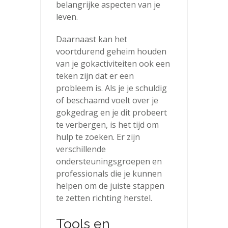
belangrijke aspecten van je
leven.
Daarnaast kan het
voortdurend geheim houden
van je gokactiviteiten ook een
teken zijn dat er een
probleem is. Als je je schuldig
of beschaamd voelt over je
gokgedrag en je dit probeert
te verbergen, is het tijd om
hulp te zoeken. Er zijn
verschillende
ondersteuningsgroepen en
professionals die je kunnen
helpen om de juiste stappen
te zetten richting herstel.
Tools en