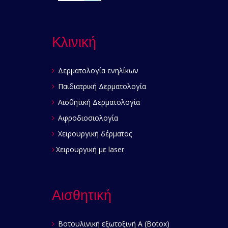
Κλινική
Δερματολογία ενηλίκων
Παιδιατρική Δερματολογία
Αισθητική Δερματολογία
Αφροδιοσιολογία
Χειρουργική δέρματος
Χειρουργική με laser
Αισθητική
Βοτουλινική εξωτοξινή Α (Botox)