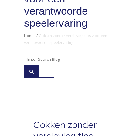
verantwoorde
speelervaring
Home
/
Gokken zonder verslaving tips voor een
verantwoorde speelervaring
Gokken zonder