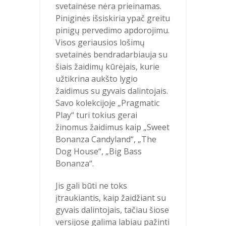
svetainėse nėra prieinamas.
Piniginės išsiskiria ypač greitu
pinigų pervedimo apdorojimu.
Visos geriausios lošimų
svetainės bendradarbiauja su
šiais žaidimų kūrėjais, kurie
užtikrina aukšto lygio
žaidimus su gyvais dalintojais.
Savo kolekcijoje „Pragmatic
Play“ turi tokius gerai
žinomus žaidimus kaip „Sweet
Bonanza Candyland“, „The
Dog House“, „Big Bass
Bonanza“.
Jis gali būti ne toks
įtraukiantis, kaip žaidžiant su
gyvais dalintojais, tačiau šiose
versijose galima labiau pažinti