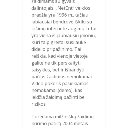
žaidimams su gyvais
dalintojais. „NetEnt“ veiklos
pradžia yra 1996 m., tačiau
labiausiai bendrovė iškilo su
lošimų internete augimu. Ir tai
yra viena iš jauniausių įmonių,
kuri taip greitai susilaukė
didelio pripažinimo. Tai
reiškia, kad vienoje vietoje
galite ne tik perskaityti
taisykles, bet ir išbandyti
pačius žaidimus nemokamai.
Video pokeris pasiekiamas
nemokamai (demo), kas
leidžia žaidimą pažinti be
rizikos.
Turėdama milžinišką žaidimų
kūrimo patirtį 2004 metais