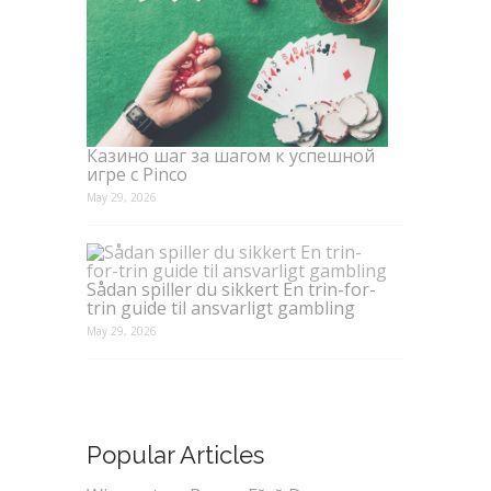
Казино шаг за шагом к успешной
игре с Pinco
May 29, 2026
Sådan spiller du sikkert En trin-for-
trin guide til ansvarligt gambling
May 29, 2026
Popular Articles