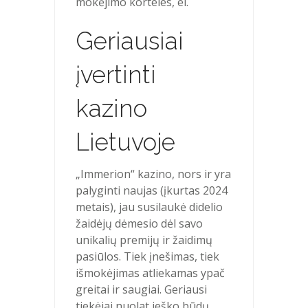
mokėjimo korteles, el.
Geriausiai
įvertinti
kazino
Lietuvoje
„Immerion“ kazino, nors ir yra
palyginti naujas (įkurtas 2024
metais), jau susilaukė didelio
žaidėjų dėmesio dėl savo
unikalių premijų ir žaidimų
pasiūlos. Tiek įnešimas, tiek
išmokėjimas atliekamas ypač
greitai ir saugiai. Geriausi
tiekėjai nuolat ieško būdų,