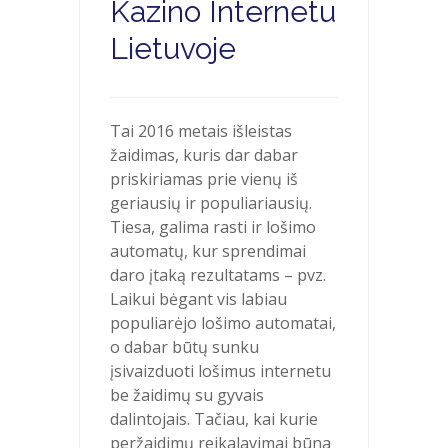
Kazino Internetu
Lietuvoje
Tai 2016 metais išleistas
žaidimas, kuris dar dabar
priskiriamas prie vienų iš
geriausių ir populiariausių.
Tiesa, galima rasti ir lošimo
automatų, kur sprendimai
daro įtaką rezultatams – pvz.
Laikui bėgant vis labiau
populiarėjo lošimo automatai,
o dabar būtų sunku
įsivaizduoti lošimus internetu
be žaidimų su gyvais
dalintojais. Tačiau, kai kurie
peržaidimų reikalavimai būna