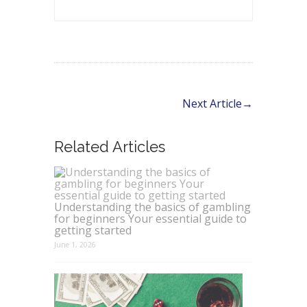
Next Article
→
Related Articles
Understanding the basics of gambling
for beginners Your essential guide to
getting started
June 1, 2026