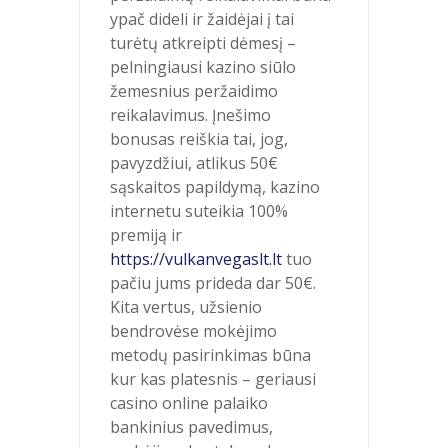
ypač dideli ir žaidėjai į tai
turėtų atkreipti dėmesį –
pelningiausi kazino siūlo
žemesnius peržaidimo
reikalavimus. Įnešimo
bonusas reiškia tai, jog,
pavyzdžiui, atlikus 50€
sąskaitos papildymą, kazino
internetu suteikia 100%
premiją ir
https://vulkanvegaslt.lt
tuo
pačiu jums prideda dar 50€.
Kita vertus, užsienio
bendrovėse mokėjimo
metodų pasirinkimas būna
kur kas platesnis – geriausi
casino online palaiko
bankinius pavedimus,