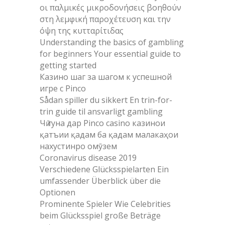
οι παλμικές μικροδονήσεις βοηθούν
στη λεμφική παροχέτευση και την
όψη της κυτταρίτιδας
Understanding the basics of gambling
for beginners Your essential guide to
getting started
Казино шаг за шагом к успешной
игре с Pinco
Sådan spiller du sikkert En trin-for-
trin guide til ansvarligt gambling
Чӣ гуна дар Pinco casino казинои
қатъии қадам ба қадам малакаҳои
нахустинро омӯзем
Coronavirus disease 2019
Verschiedene Glücksspielarten Ein
umfassender Überblick über die
Optionen
Prominente Spieler Wie Celebrities
beim Glücksspiel große Beträge