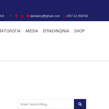
M.D
skinlabcy@gmail.com
+357 22 356160
ΜΑΤΟΛΟΓΙΑ
MEDIA
ΕΠΙΚΟΙΝΩΝΙΑ
SHOP