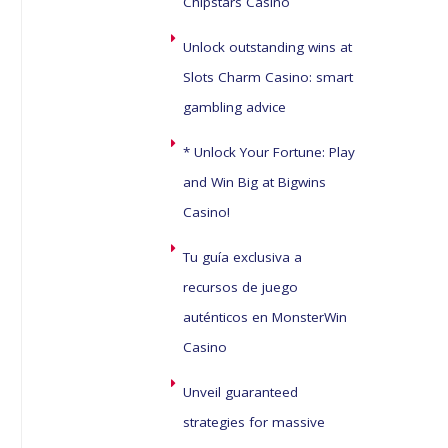
Chipstars Casino
Unlock outstanding wins at
Slots Charm Casino: smart
gambling advice
* Unlock Your Fortune: Play
and Win Big at Bigwins
Casino!
Tu guía exclusiva a
recursos de juego
auténticos en MonsterWin
Casino
Unveil guaranteed
strategies for massive