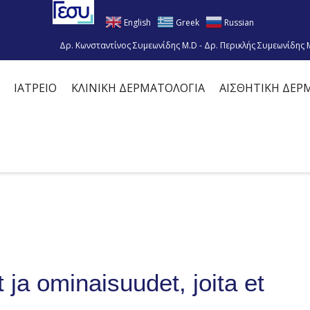
English
Greek
Russian
Δρ. Κωνσταντίνος Συμεωνίδης M.D - Δρ. Περικλής Συμεωνίδης 
ΙΑΤΡΕΙΟ
ΚΛΙΝΙΚΗ ΔΕΡΜΑΤΟΛΟΓΙΑ
ΑΙΣΘΗΤΙΚΗ ΔΕΡ
 ja ominaisuudet, joita et