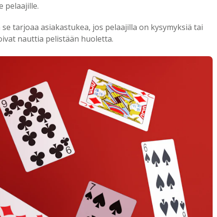
 pelaajille.
a se tarjoaa asiakastukea, jos pelaajilla on kysymyksiä tai
ivat nauttia pelistään huoletta.