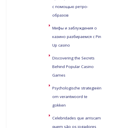
с помощью ретро-
образов
Мифы и заблуждения о
казино разбираемся с Pin
Up casino
Discovering the Secrets
Behind Popular Casino
Games
Psychologische strategieën
om verantwoord te
gokken
Celebridades que arriscam
quem são os jogadores