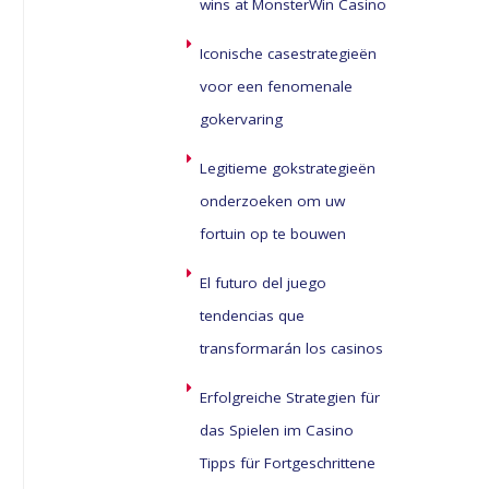
wins at MonsterWin Casino
Iconische casestrategieën
voor een fenomenale
gokervaring
Legitieme gokstrategieën
onderzoeken om uw
fortuin op te bouwen
El futuro del juego
tendencias que
transformarán los casinos
Erfolgreiche Strategien für
das Spielen im Casino
Tipps für Fortgeschrittene