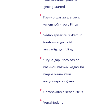
getting started
Казино шаг за шагом к
успешной игре с Pinco
Sådan spiller du sikkert En
trin-for-trin guide til
ansvarligt gambling
Чӣ гуна дар Pinco casino
казинои қатъии қадам ба
қадам малакаҳои
нахустинро омӯзем
Coronavirus disease 2019
Verschiedene