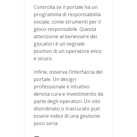
Controlla se il portale ha un
programma di responsabilità
sociale, come strumenti per il
gioco responsabile. Questa
attenzione al benessere dei
giocatori è un segnale
positivo di un operatore etico
e sicuro.
Infine, osserva l’interfaccia del
portale. Un design
professionale e intuitivo
denota cura e investimento da
parte degli operatori. Un sito
disordinato o trascurato può
essere indice di una gestione
poco seria.