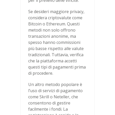
per il prelievo delle vincite.
Se desideri maggiore privacy,
considera criptovalute come
Bitcoin o Ethereum. Questi
metodi non solo offrono
transazioni anonime, ma
spesso hanno commissioni
più basse rispetto alle valute
tradizionali. Tuttavia, verifica
che la piattaforma accetti
questi tipi di pagamenti prima
di procedere.
Un altro metodo popolare è
l’uso di servizi di pagamento
come Skrill o Neteller, che
consentono di gestire
facilmente i fondi. La