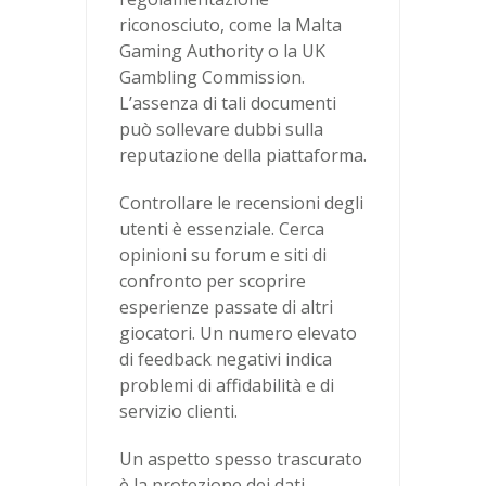
riconosciuto, come la Malta
Gaming Authority o la UK
Gambling Commission.
L’assenza di tali documenti
può sollevare dubbi sulla
reputazione della piattaforma.
Controllare le recensioni degli
utenti è essenziale. Cerca
opinioni su forum e siti di
confronto per scoprire
esperienze passate di altri
giocatori. Un numero elevato
di feedback negativi indica
problemi di affidabilità e di
servizio clienti.
Un aspetto spesso trascurato
è la protezione dei dati.