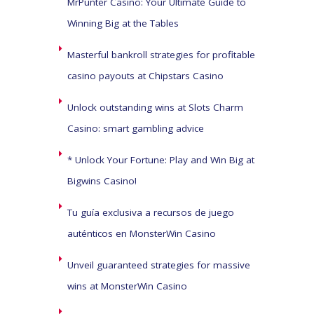
MrPunter Casino: Your Ultimate Guide to
Winning Big at the Tables
Masterful bankroll strategies for profitable
casino payouts at Chipstars Casino
Unlock outstanding wins at Slots Charm
Casino: smart gambling advice
* Unlock Your Fortune: Play and Win Big at
Bigwins Casino!
Tu guía exclusiva a recursos de juego
auténticos en MonsterWin Casino
Unveil guaranteed strategies for massive
wins at MonsterWin Casino