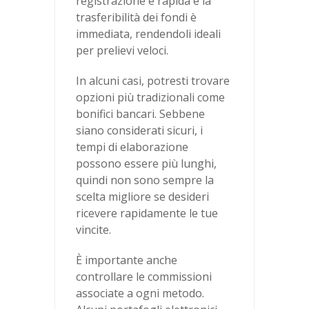
registrazione è rapida e la
trasferibilità dei fondi è
immediata, rendendoli ideali
per prelievi veloci.
In alcuni casi, potresti trovare
opzioni più tradizionali come
bonifici bancari. Sebbene
siano considerati sicuri, i
tempi di elaborazione
possono essere più lunghi,
quindi non sono sempre la
scelta migliore se desideri
ricevere rapidamente le tue
vincite.
È importante anche
controllare le commissioni
associate a ogni metodo.