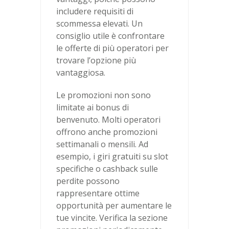
includere requisiti di
scommessa elevati. Un
consiglio utile è confrontare
le offerte di più operatori per
trovare l’opzione più
vantaggiosa.
Le promozioni non sono
limitate ai bonus di
benvenuto. Molti operatori
offrono anche promozioni
settimanali o mensili. Ad
esempio, i giri gratuiti su slot
specifiche o cashback sulle
perdite possono
rappresentare ottime
opportunità per aumentare le
tue vincite. Verifica la sezione