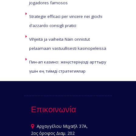
jogadores famosos
Strategie efficaci per vincere nei giochi
d'azzardo consigli pratici
Vihjeitä ja vaiheita Näin onnistut
pelaamaan vastuullisesti kasinopeleissä
Пин-ап казино: жеңістеріңізді арттыру
үшін ең тиімді стратегиялар
Επικοινωνία
Αρχαγγέλου Μιχαήλ 37Α,
2ος όροφος Διαμ. 202