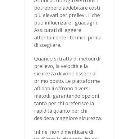
Alcuni portafogli elettronici
potrebbero addebitare costi
più elevati per prelievi, il che
può influenzare i guadagni.
Assicurati di leggere
attentamente i termini prima
di scegliere.
Quando si tratta di metodi di
prelievo, la velocità e la
sicurezza devono essere al
primo posto. Le piattaforme
affidabili offrono diversi
metodi, garantendo opzioni
tanto per chi preferisce la
rapidità quanto per chi
desidera maggiore sicurezza.
Infine, non dimenticare di