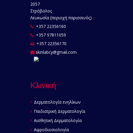
2057
Στρόβολος
Λευκωσία (περιοχή παρισσινός)
+357 22356160
+357 97811059
+357 22356170
skinlabcy@gmail.com
Κλινική
Δερματολογία ενηλίκων
Παιδιατρική Δερματολογία
Αισθητική Δερματολογία
Αφροδιοσιολογία