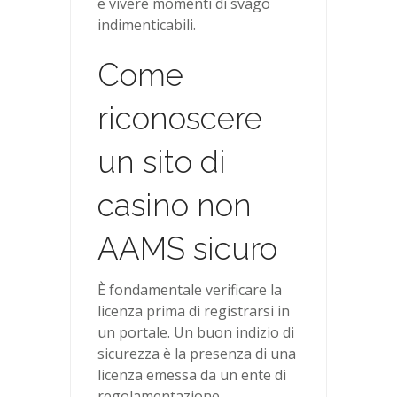
e vivere momenti di svago
indimenticabili.
Come
riconoscere
un sito di
casino non
AAMS sicuro
È fondamentale verificare la
licenza prima di registrarsi in
un portale. Un buon indizio di
sicurezza è la presenza di una
licenza emessa da un ente di
regolamentazione