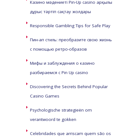
Казино мәдениеті Pin-Up casino арқылы
дұрыс тәртіп сақтау жолдары
Responsible Gambling Tips for Safe Play
Пин-ап стиль: преобразите свою жизнь
с помощью ретро-образов
Мифы и заблуждения о казино
разбираемся с Pin Up casino
Discovering the Secrets Behind Popular
Casino Games
Psychologische strategieën om
verantwoord te gokken
Celebridades que arriscam quem são os