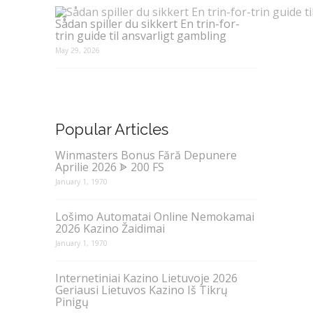
Sådan spiller du sikkert En trin-for-
trin guide til ansvarligt gambling
May 29, 2026
Popular Articles
Winmasters Bonus Fără Depunere
Aprilie 2026 ᗎ 200 FS
January 1, 1970
Lošimo Automatai Online Nemokamai
2026 Kazino Žaidimai
January 1, 1970
Internetiniai Kazino Lietuvoje 2026
Geriausi Lietuvos Kazino Iš Tikrų
Pinigų