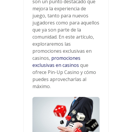
son un punto destacado que
mejora la experiencia de
juego, tanto para nuevos
jugadores como para aquellos
que ya son parte de la
comunidad. En este artículo,
exploraremos las
promociones exclusivas en
casinos,
promociones
exclusivas en casinos
que
ofrece Pin-Up Casino y cómo
puedes aprovecharlas al
máximo.