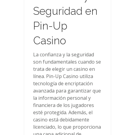
Seguridad en
Pin-Up
Casino
La confianza y la seguridad
son fundamentales cuando se
trata de elegir un casino en
línea. Pin-Up Casino utiliza
tecnología de encriptación
avanzada para garantizar que
la información personal y
financiera de los jugadores
esté protegida. Además, el
casino está debidamente
licenciado, lo que proporciona
una capa adicional de