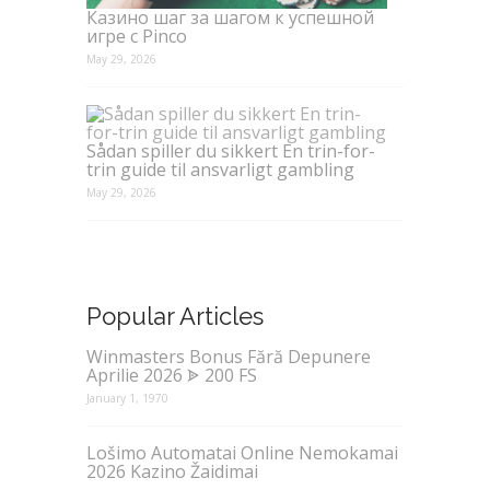
Казино шаг за шагом к успешной
игре с Pinco
May 29, 2026
Sådan spiller du sikkert En trin-for-
trin guide til ansvarligt gambling
May 29, 2026
Popular Articles
Winmasters Bonus Fără Depunere
Aprilie 2026 ᗎ 200 FS
January 1, 1970
Lošimo Automatai Online Nemokamai
2026 Kazino Žaidimai