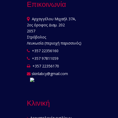
Επικοινωνία
Αρχαγγέλου Μιχαήλ 37Α,
2ος όροφος Διαμ. 202
2057
Στρόβολος
Λευκωσία (περιοχή παρισσινός)
+357 22356160
+357 97811059
+357 22356170
skinlabcy@gmail.com
Κλινική
Δερματολογία ενηλίκων