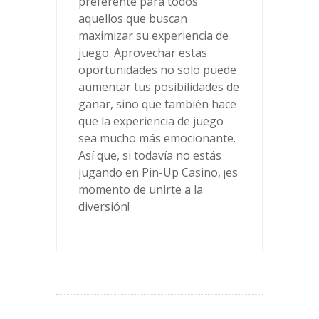
preferente para todos
aquellos que buscan
maximizar su experiencia de
juego. Aprovechar estas
oportunidades no solo puede
aumentar tus posibilidades de
ganar, sino que también hace
que la experiencia de juego
sea mucho más emocionante.
Así que, si todavía no estás
jugando en Pin-Up Casino, ¡es
momento de unirte a la
diversión!