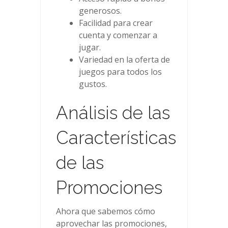
generosos.
Facilidad para crear
cuenta y comenzar a
jugar.
Variedad en la oferta de
juegos para todos los
gustos.
Análisis de las
Características
de las
Promociones
Ahora que sabemos cómo
aprovechar las promociones,