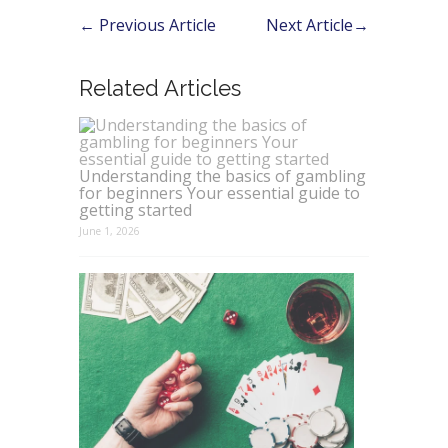
←
Previous Article
Next Article
→
Related Articles
Understanding the basics of gambling
for beginners Your essential guide to
getting started
June 1, 2026