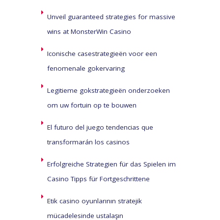
Unveil guaranteed strategies for massive
wins at MonsterWin Casino
Iconische casestrategieën voor een
fenomenale gokervaring
Legitieme gokstrategieën onderzoeken
om uw fortuin op te bouwen
El futuro del juego tendencias que
transformarán los casinos
Erfolgreiche Strategien für das Spielen im
Casino Tipps für Fortgeschrittene
Etik casino oyunlarının stratejik
mücadelesinde ustalaşın