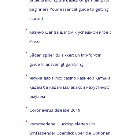
beginners Your essential guide to getting
started
Казино шаг за шагом к успешной игре с
Pinco
Sådan spiller du sikkert En trin-for-trin
guide til ansvarligt gambling
Чӣ гуна дар Pinco casino казинои қатъии
қадам ба қадам малакаҳои нахустинро
омӯзем
Coronavirus disease 2019
Verschiedene Glücksspielarten Ein
umfassender Überblick über die Optionen