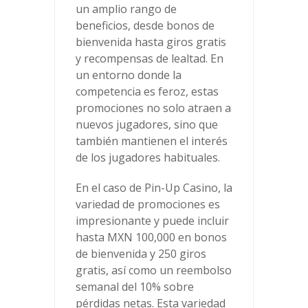
un amplio rango de
beneficios, desde bonos de
bienvenida hasta giros gratis
y recompensas de lealtad. En
un entorno donde la
competencia es feroz, estas
promociones no solo atraen a
nuevos jugadores, sino que
también mantienen el interés
de los jugadores habituales.
En el caso de Pin-Up Casino, la
variedad de promociones es
impresionante y puede incluir
hasta MXN 100,000 en bonos
de bienvenida y 250 giros
gratis, así como un reembolso
semanal del 10% sobre
pérdidas netas. Esta variedad