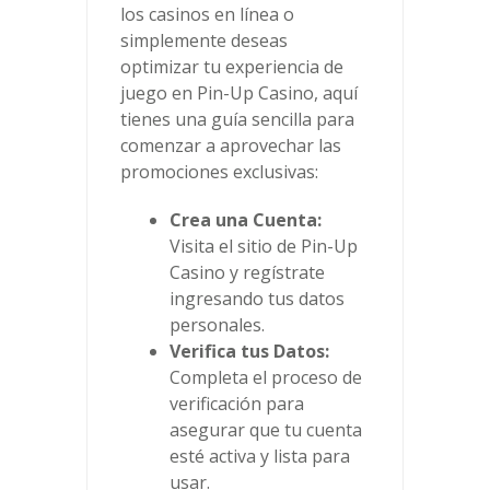
los casinos en línea o
simplemente deseas
optimizar tu experiencia de
juego en Pin-Up Casino, aquí
tienes una guía sencilla para
comenzar a aprovechar las
promociones exclusivas:
Crea una Cuenta:
Visita el sitio de Pin-Up
Casino y regístrate
ingresando tus datos
personales.
Verifica tus Datos:
Completa el proceso de
verificación para
asegurar que tu cuenta
esté activa y lista para
usar.