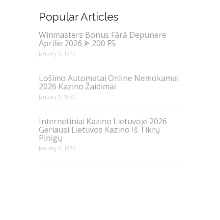
Popular Articles
Winmasters Bonus Fără Depunere
Aprilie 2026 ᗎ 200 FS
January 1, 1970
Lošimo Automatai Online Nemokamai
2026 Kazino Žaidimai
January 1, 1970
Internetiniai Kazino Lietuvoje 2026
Geriausi Lietuvos Kazino Iš Tikrų
Pinigų
January 1, 1970