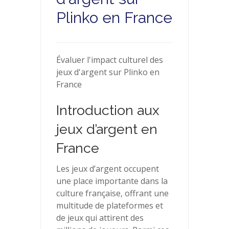
Plinko en France
Évaluer l'impact culturel des
jeux d'argent sur Plinko en
France
Introduction aux
jeux d’argent en
France
Les jeux d’argent occupent
une place importante dans la
culture française, offrant une
multitude de plateformes et
de jeux qui attirent des