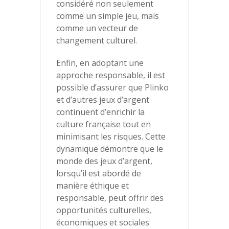
considéré non seulement
comme un simple jeu, mais
comme un vecteur de
changement culturel.
Enfin, en adoptant une
approche responsable, il est
possible d’assurer que Plinko
et d’autres jeux d’argent
continuent d’enrichir la
culture française tout en
minimisant les risques. Cette
dynamique démontre que le
monde des jeux d’argent,
lorsqu’il est abordé de
manière éthique et
responsable, peut offrir des
opportunités culturelles,
économiques et sociales