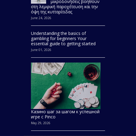
μικροδονήσεις βοηθούν
στη λεμφική παροχέτευση και την
όψη της κυτταρίτιδας
June 24, 2026
Understanding the basics of
gambling for beginners Your
essential guide to getting started
June 01, 2026
Казино шаг за шагом к успешной
игре с Pinco
May 29, 2026