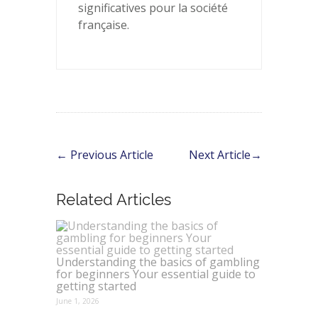
significatives pour la société
française.
←
Previous Article
Next Article
→
Related Articles
Understanding the basics of gambling
for beginners Your essential guide to
getting started
June 1, 2026