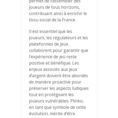
permet de rassembler des
joueurs de tous horizons,
contribuant ainsi à enrichir le
tissu social de la France.
Il est essentiel que les
joueurs, les régulateurs et les
plateformes de jeux
collaborent pour garantir que
l’expérience de jeu reste
positive et bénéfique. Les
enjeux associés aux jeux
d’argent doivent être abordés
de manière proactive pour
préserver les aspects ludiques
tout en protégeant les
joueurs vulnérables. Plinko,
en tant que symbole de cette
évolution, mérite d’être