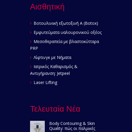
Αισθητική
Βοτουλινική εξωτοξινή Α (Botox)
Εμφυτεύματα υαλουρονικού οξέος
Μεσοθεραπεία με βλαστοκύτταρα
PRP
Λίφτινγκ με Νήματα
Ιατρικός Καθαρισμός &
Αντιγήρανση: Jetpeel
Laser Lifting
Τελευταία Νέα
Body Contouring & Skin
Quality: πώς οι παλμικές