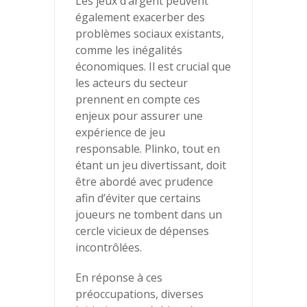
Les jeux d’argent peuvent
également exacerber des
problèmes sociaux existants,
comme les inégalités
économiques. Il est crucial que
les acteurs du secteur
prennent en compte ces
enjeux pour assurer une
expérience de jeu
responsable. Plinko, tout en
étant un jeu divertissant, doit
être abordé avec prudence
afin d’éviter que certains
joueurs ne tombent dans un
cercle vicieux de dépenses
incontrôlées.
En réponse à ces
préoccupations, diverses