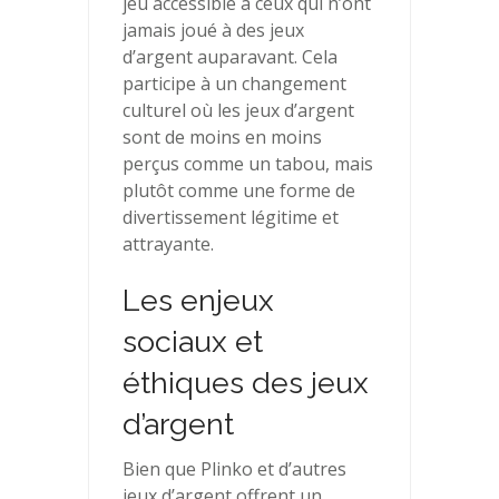
jeu accessible à ceux qui n’ont
jamais joué à des jeux
d’argent auparavant. Cela
participe à un changement
culturel où les jeux d’argent
sont de moins en moins
perçus comme un tabou, mais
plutôt comme une forme de
divertissement légitime et
attrayante.
Les enjeux
sociaux et
éthiques des jeux
d’argent
Bien que Plinko et d’autres
jeux d’argent offrent un