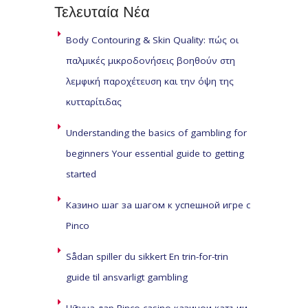
Τελευταία
Νέα
Body Contouring & Skin Quality: πώς οι
παλμικές μικροδονήσεις βοηθούν στη
λεμφική παροχέτευση και την όψη της
κυτταρίτιδας
Understanding the basics of gambling for
beginners Your essential guide to getting
started
Казино шаг за шагом к успешной игре с
Pinco
Sådan spiller du sikkert En trin-for-trin
guide til ansvarligt gambling