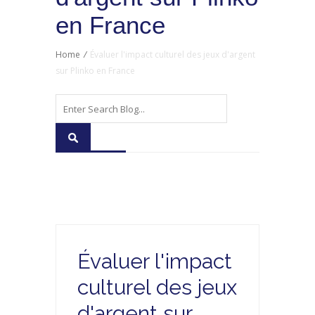
en France
Home
/
Évaluer l'impact culturel des jeux d'argent
sur Plinko en France
Évaluer l'impact
culturel des jeux
d'argent sur