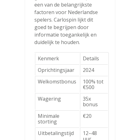
een van de belangrijkste
factoren voor Nederlandse
spelers. Carlospin lijkt dit
goed te begrijpen door
informatie toegankelijk en
duidelijk te houden.
Kenmerk
Details
Oprichtingsjaar
2024
Welkomstbonus
100% tot
€500
Wagering
35x
bonus
Minimale
€20
storting
Uitbetalingstijd
12–48
uur