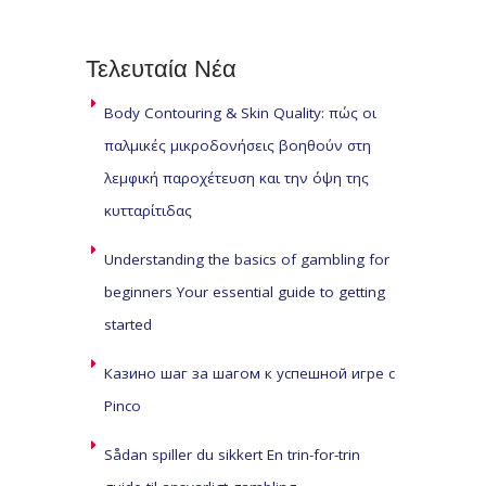
Τελευταία
Νέα
Body Contouring & Skin Quality: πώς οι
παλμικές μικροδονήσεις βοηθούν στη
λεμφική παροχέτευση και την όψη της
κυτταρίτιδας
Understanding the basics of gambling for
beginners Your essential guide to getting
started
Казино шаг за шагом к успешной игре с
Pinco
Sådan spiller du sikkert En trin-for-trin