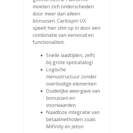
moeten zich onderscheiden
door meer dan alleen
bonussen. Carlospin UX
speelt hier slim op in door een
combinatie van eenvoud en
functionaliteit.
Snelle laadtijden, zelfs
bij grote spelcatalogi
Logische
menustructuur zonder
overbodige elementen
Duidelijke weergave van
bonussen en
voorwaarden
Naadloze integratie van
betaalmethoden zoals
MiFinity en Jeton