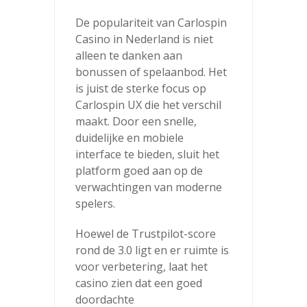
De populariteit van Carlospin
Casino in Nederland is niet
alleen te danken aan
bonussen of spelaanbod. Het
is juist de sterke focus op
Carlospin UX die het verschil
maakt. Door een snelle,
duidelijke en mobiele
interface te bieden, sluit het
platform goed aan op de
verwachtingen van moderne
spelers.
Hoewel de Trustpilot-score
rond de 3.0 ligt en er ruimte is
voor verbetering, laat het
casino zien dat een goed
doordachte