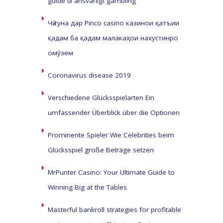
guide til ansvarligt gambling
Чӣ гуна дар Pinco casino казинои қатъии
қадам ба қадам малакаҳои нахустинро
омӯзем
Coronavirus disease 2019
Verschiedene Glücksspielarten Ein
umfassender Überblick über die Optionen
Prominente Spieler Wie Celebrities beim
Glücksspiel große Beträge setzen
MrPunter Casino: Your Ultimate Guide to
Winning Big at the Tables
Masterful bankroll strategies for profitable