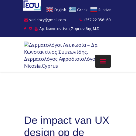
English
Greek
Russian
skinlabcy@gmail.com
+357 22 356160
Δρ. Κωνσταντίνος Συμεωνίδης M.D
De impact van UX
design op de