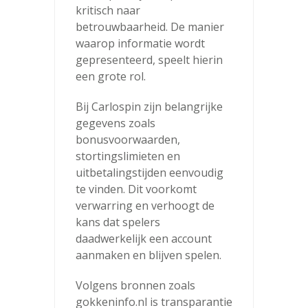
kritisch naar
betrouwbaarheid. De manier
waarop informatie wordt
gepresenteerd, speelt hierin
een grote rol.
Bij Carlospin zijn belangrijke
gegevens zoals
bonusvoorwaarden,
stortingslimieten en
uitbetalingstijden eenvoudig
te vinden. Dit voorkomt
verwarring en verhoogt de
kans dat spelers
daadwerkelijk een account
aanmaken en blijven spelen.
Volgens bronnen zoals
gokkeninfo.nl is transparantie