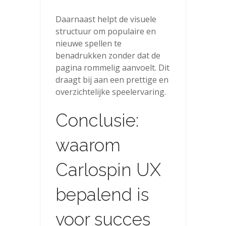
Daarnaast helpt de visuele
structuur om populaire en
nieuwe spellen te
benadrukken zonder dat de
pagina rommelig aanvoelt. Dit
draagt bij aan een prettige en
overzichtelijke speelervaring.
Conclusie:
waarom
Carlospin UX
bepalend is
voor succes