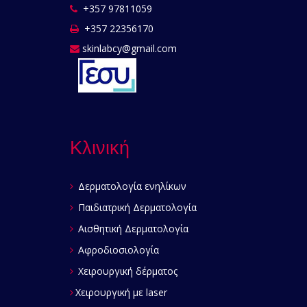
+357 97811059
+357 22356170
skinlabcy@gmail.com
Κλινική
Δερματολογία ενηλίκων
Παιδιατρική Δερματολογία
Αισθητική Δερματολογία
Αφροδιοσιολογία
Χειρουργική δέρματος
Χειρουργική με laser