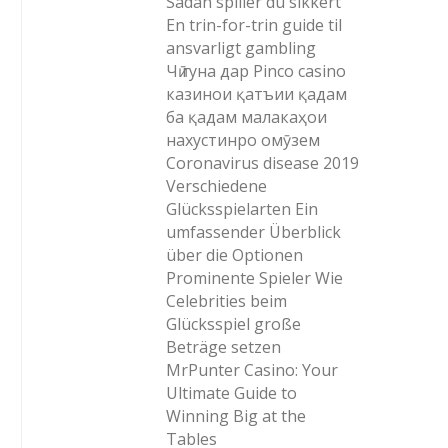
Sådan spiller du sikkert
En trin-for-trin guide til
ansvarligt gambling
Чӣ гуна дар Pinco casino
казинои қатъии қадам
ба қадам малакаҳои
нахустинро омӯзем
Coronavirus disease 2019
Verschiedene
Glücksspielarten Ein
umfassender Überblick
über die Optionen
Prominente Spieler Wie
Celebrities beim
Glücksspiel große
Beträge setzen
MrPunter Casino: Your
Ultimate Guide to
Winning Big at the
Tables