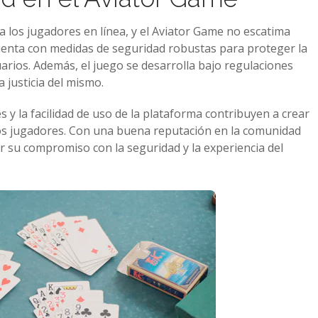
 los jugadores en línea, y el Aviator Game no escatima
uenta con medidas de seguridad robustas para proteger la
uarios. Además, el juego se desarrolla bajo regulaciones
a justicia del mismo.
s y la facilidad de uso de la plataforma contribuyen a crear
os jugadores. Con una buena reputación en la comunidad
r su compromiso con la seguridad y la experiencia del