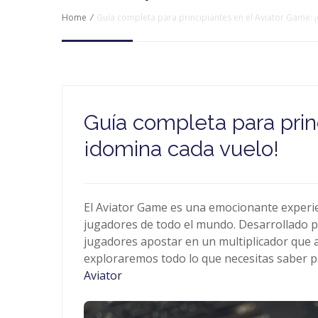
Home
/
Guía completa para principiantes en el Aviator Game: 
Guía completa para prin
¡domina cada vuelo!
El Aviator Game es una emocionante experie
jugadores de todo el mundo. Desarrollado p
jugadores apostar en un multiplicador que 
exploraremos todo lo que necesitas saber p
Aviator