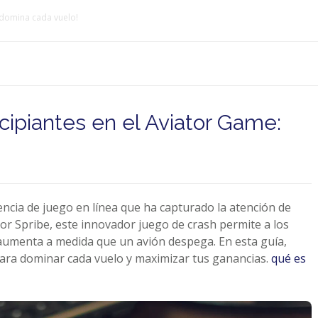
¡domina cada vuelo!
cipiantes en el Aviator Game:
ncia de juego en línea que ha capturado la atención de
or Spribe, este innovador juego de crash permite a los
aumenta a medida que un avión despega. En esta guía,
ara dominar cada vuelo y maximizar tus ganancias.
qué es