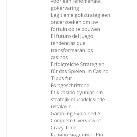
voor een fenomenale
gokervaring
Legitieme gokstrategieën
onderzoeken om uw
fortuin op te bouwen
El futuro del juego
tendencias que
transformarán los
casinos
Erfolgreiche Strategien
für das Spielen im Casino
Tipps für
Fortgeschrittene
Etik casino oyunlarının
stratejik mücadelesinde
ustalaşın
Gambling Explained A
Complete Overview of
Crazy Time
Казино мәдениеті Pin-