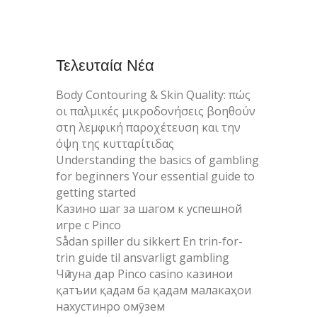
Τελευταία Νέα
Body Contouring & Skin Quality: πώς
οι παλμικές μικροδονήσεις βοηθούν
στη λεμφική παροχέτευση και την
όψη της κυτταρίτιδας
Understanding the basics of gambling
for beginners Your essential guide to
getting started
Казино шаг за шагом к успешной
игре с Pinco
Sådan spiller du sikkert En trin-for-
trin guide til ansvarligt gambling
Чӣ гуна дар Pinco casino казинои
қатъии қадам ба қадам малакаҳои
нахустинро омӯзем