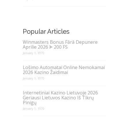
Popular Articles
Winmasters Bonus Fără Depunere
Aprilie 2026 ᗎ 200 FS
January 1, 1970
Lošimo Automatai Online Nemokamai
2026 Kazino Žaidimai
January 1, 1970
Internetiniai Kazino Lietuvoje 2026
Geriausi Lietuvos Kazino Iš Tikrų
Pinigų
January 1, 1970