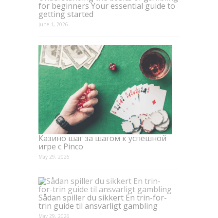
for beginners Your essential guide to
getting started
June 1, 2026
Казино шаг за шагом к успешной
игре с Pinco
May 29, 2026
Sådan spiller du sikkert En trin-for-
trin guide til ansvarligt gambling
May 29, 2026