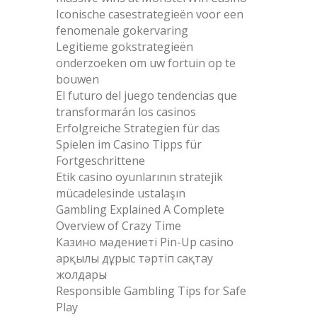
Iconische casestrategieën voor een
fenomenale gokervaring
Legitieme gokstrategieën
onderzoeken om uw fortuin op te
bouwen
El futuro del juego tendencias que
transformarán los casinos
Erfolgreiche Strategien für das
Spielen im Casino Tipps für
Fortgeschrittene
Etik casino oyunlarının stratejik
mücadelesinde ustalaşın
Gambling Explained A Complete
Overview of Crazy Time
Казино мәдениеті Pin-Up casino
арқылы дұрыс тәртіп сақтау
жолдары
Responsible Gambling Tips for Safe
Play