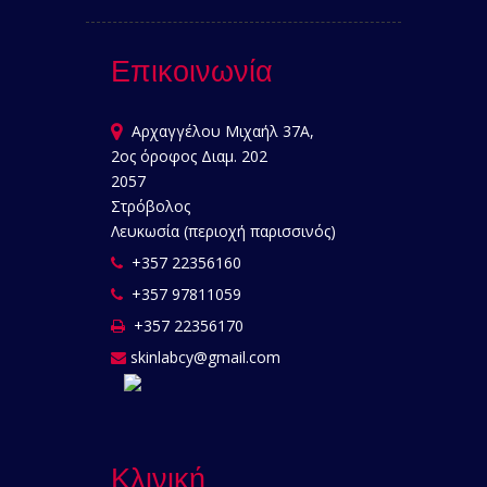
Επικοινωνία
Αρχαγγέλου Μιχαήλ 37Α,
2ος όροφος Διαμ. 202
2057
Στρόβολος
Λευκωσία (περιοχή παρισσινός)
+357 22356160
+357 97811059
+357 22356170
skinlabcy@gmail.com
Κλινική