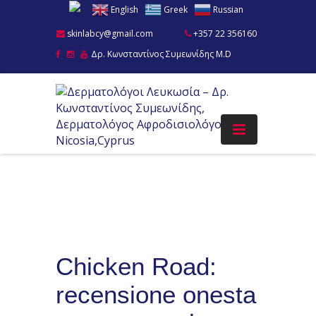
English
Greek
Russian
skinlabcy@gmail.com
+357 22 356160
Δρ. Κωνσταντίνος Συμεωνίδης M.D
Chicken Road:
recensione onesta