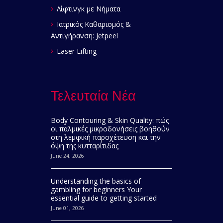
Λίφτινγκ με Νήματα
Ιατρικός Καθαρισμός &
Αντιγήρανση: Jetpeel
Laser Lifting
Τελευταία Νέα
Body Contouring & Skin Quality: πώς
οι παλμικές μικροδονήσεις βοηθούν
στη λεμφική παροχέτευση και την
όψη της κυτταρίτιδας
June 24, 2026
Understanding the basics of
gambling for beginners Your
essential guide to getting started
June 01, 2026