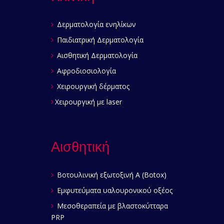
Δερματολογία ενηλίκων
Παιδιατρική Δερματολογία
Αισθητική Δερματολογία
Αφροδιοσιολογία
Χειρουργική δέρματος
Χειρουργική με laser
Αισθητική
Βοτουλινική εξωτοξινή Α (Botox)
Εμφυτεύματα υαλουρονικού οξέος
Μεσοθεραπεία με βλαστοκύτταρα
PRP