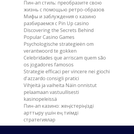
Пин-ап стиль: преобразите свою
жизнь с помощью ретро-образов
Мифы и заблуждения о казино
разбираемся с Pin Up casino
Discovering the Secrets Behind
Popular Casino Games
Psychologische strategieën om
verantwoord te gokken
Celebridades que arriscam quem são
os jogadores famosos
Strategie efficaci per vincere nei giochi
d'azzardo consigli pratici
Vihjeitä ja vaiheita Näin onnistut
pelaamaan vastuullisesti
kasinopeleissä
Пин-ап казино: жеңістеріңізді
арттыру үшін ең тиімді
стратегиялар