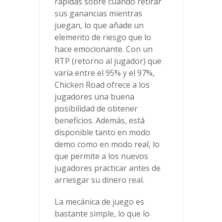
rápidas sobre cuándo retirar
sus ganancias mientras
juegan, lo que añade un
elemento de riesgo que lo
hace emocionante. Con un
RTP (retorno al jugador) que
varía entre el 95% y el 97%,
Chicken Road ofrece a los
jugadores una buena
posibilidad de obtener
beneficios. Además, está
disponible tanto en modo
demo como en modo real, lo
que permite a los nuevos
jugadores practicar antes de
arriesgar su dinero real.
La mecánica de juego es
bastante simple, lo que lo