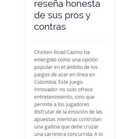
reseña honesta
de sus pros y
contras
Chicken Road Casino ha
emergido como una opción
popular en el ámbito de los
juegos de azar en línea en
Colombia. Este juego
innovador no solo ofrece
entretenimiento, sino que
permite a los jugadores
disfrutar de la emoción de las
apuestas mientras controlan
una gallina que debe cruzar
una carretera concurrida. A lo