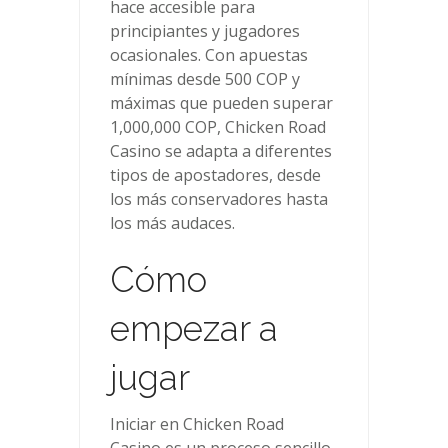
hace accesible para
principiantes y jugadores
ocasionales. Con apuestas
mínimas desde 500 COP y
máximas que pueden superar
1,000,000 COP, Chicken Road
Casino se adapta a diferentes
tipos de apostadores, desde
los más conservadores hasta
los más audaces.
Cómo
empezar a
jugar
Iniciar en Chicken Road
Casino es un proceso sencillo