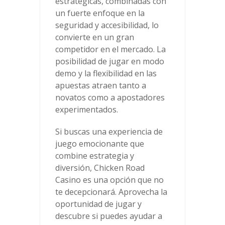
estratégicas, combinadas con
un fuerte enfoque en la
seguridad y accesibilidad, lo
convierte en un gran
competidor en el mercado. La
posibilidad de jugar en modo
demo y la flexibilidad en las
apuestas atraen tanto a
novatos como a apostadores
experimentados.
Si buscas una experiencia de
juego emocionante que
combine estrategia y
diversión, Chicken Road
Casino es una opción que no
te decepcionará. Aprovecha la
oportunidad de jugar y
descubre si puedes ayudar a