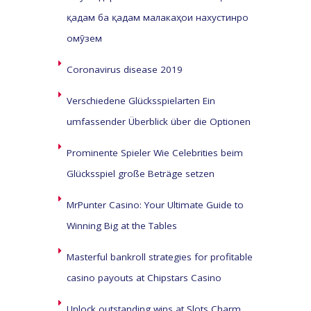
қадам ба қадам малакаҳои нахустинро
омӯзем
Coronavirus disease 2019
Verschiedene Glücksspielarten Ein
umfassender Überblick über die Optionen
Prominente Spieler Wie Celebrities beim
Glücksspiel große Beträge setzen
MrPunter Casino: Your Ultimate Guide to
Winning Big at the Tables
Masterful bankroll strategies for profitable
casino payouts at Chipstars Casino
Unlock outstanding wins at Slots Charm