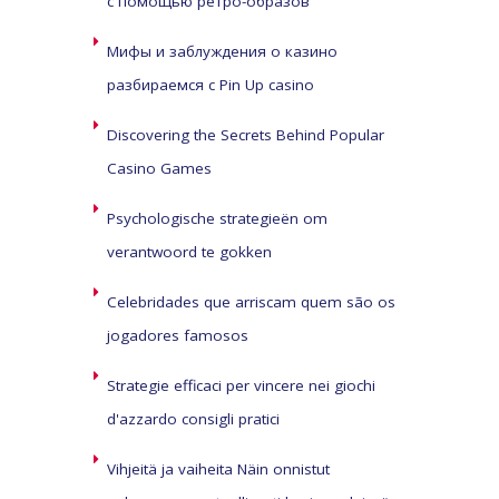
с помощью ретро-образов
Мифы и заблуждения о казино
разбираемся с Pin Up casino
Discovering the Secrets Behind Popular
Casino Games
Psychologische strategieën om
verantwoord te gokken
Celebridades que arriscam quem são os
jogadores famosos
Strategie efficaci per vincere nei giochi
d'azzardo consigli pratici
Vihjeitä ja vaiheita Näin onnistut