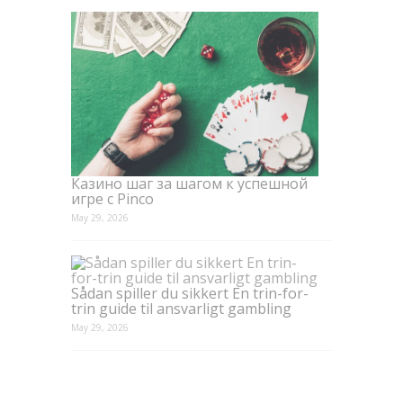
Казино шаг за шагом к успешной
игре с Pinco
May 29, 2026
Sådan spiller du sikkert En trin-for-
trin guide til ansvarligt gambling
May 29, 2026