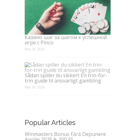
Казино шаг за шагом к успешной
игре с Pinco
May 29, 2026
Sådan spiller du sikkert En trin-for-
trin guide til ansvarligt gambling
May 29, 2026
Popular Articles
Winmasters Bonus Fără Depunere
Aprilie 2026 ᗎ 200 FS