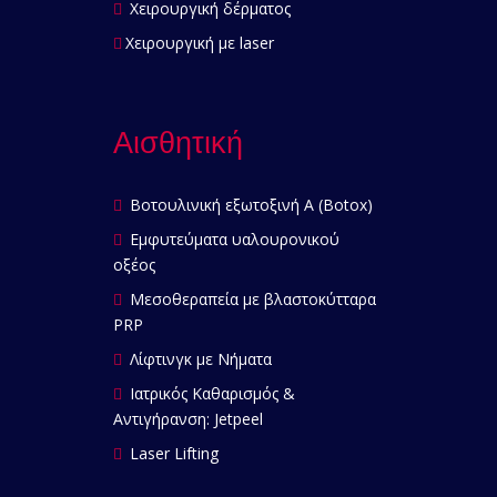
Χειρουργική δέρματος
Χειρουργική με laser
Αισθητική
Βοτουλινική εξωτοξινή Α (Botox)
Εμφυτεύματα υαλουρονικού
οξέος
Μεσοθεραπεία με βλαστοκύτταρα
PRP
Λίφτινγκ με Νήματα
Ιατρικός Καθαρισμός &
Αντιγήρανση: Jetpeel
Laser Lifting