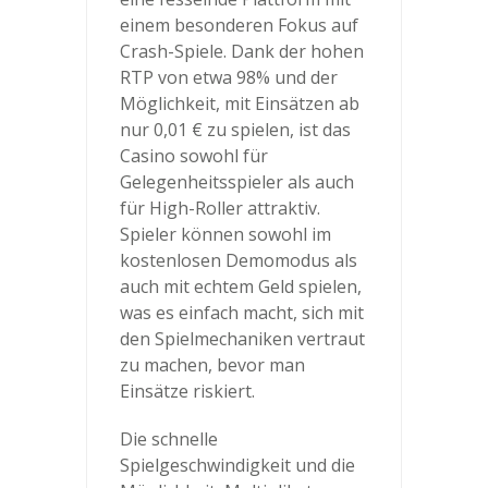
einem besonderen Fokus auf
Crash-Spiele. Dank der hohen
RTP von etwa 98% und der
Möglichkeit, mit Einsätzen ab
nur 0,01 € zu spielen, ist das
Casino sowohl für
Gelegenheitsspieler als auch
für High-Roller attraktiv.
Spieler können sowohl im
kostenlosen Demomodus als
auch mit echtem Geld spielen,
was es einfach macht, sich mit
den Spielmechaniken vertraut
zu machen, bevor man
Einsätze riskiert.
Die schnelle
Spielgeschwindigkeit und die