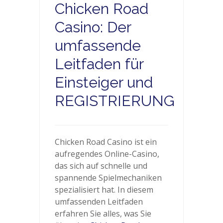
Chicken Road
Casino: Der
umfassende
Leitfaden für
Einsteiger und
REGISTRIERUNG
Chicken Road Casino ist ein
aufregendes Online-Casino,
das sich auf schnelle und
spannende Spielmechaniken
spezialisiert hat. In diesem
umfassenden Leitfaden
erfahren Sie alles, was Sie