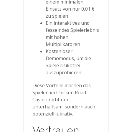
einem minimalen
Einsatz von nur 0,01 €
zu spielen
Ein interaktives und
fesselndes Spielerlebnis
mit hohen
Multiplikatoren
Kostenloser
Demomodus, um die
Spiele risikofrei
auszuprobieren
Diese Vorteile machen das
Spielen im Chicken Road
Casino nicht nur
unterhaltsam, sondern auch
potenziell lukrativ.
Vertrauen