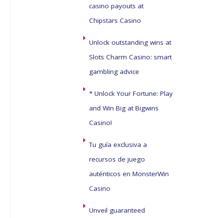
casino payouts at
Chipstars Casino
Unlock outstanding wins at
Slots Charm Casino: smart
gambling advice
* Unlock Your Fortune: Play
and Win Big at Bigwins
Casino!
Tu guía exclusiva a
recursos de juego
auténticos en MonsterWin
Casino
Unveil guaranteed