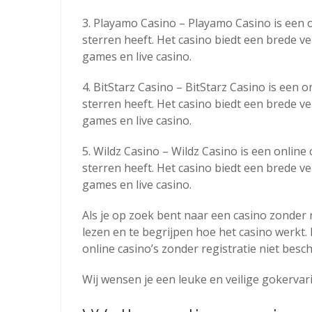
3. Playamo Casino – Playamo Casino is een on
sterren heeft. Het casino biedt een brede v
games en live casino.
4. BitStarz Casino – BitStarz Casino is een o
sterren heeft. Het casino biedt een brede v
games en live casino.
5. Wildz Casino – Wildz Casino is een online 
sterren heeft. Het casino biedt een brede v
games en live casino.
Als je op zoek bent naar een casino zonder r
lezen en te begrijpen hoe het casino werkt
online casino’s zonder registratie niet besc
Wij wensen je een leuke en veilige gokervar