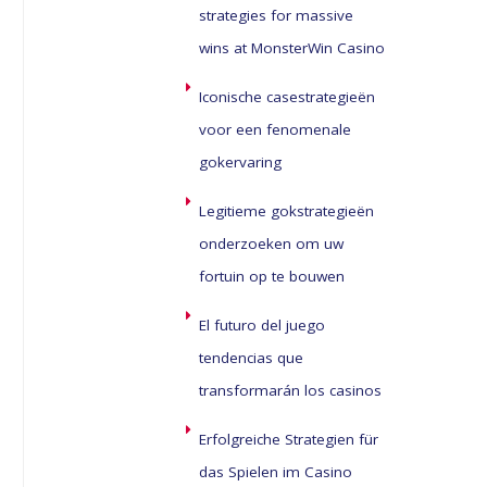
strategies for massive
wins at MonsterWin Casino
Iconische casestrategieën
voor een fenomenale
gokervaring
Legitieme gokstrategieën
onderzoeken om uw
fortuin op te bouwen
El futuro del juego
tendencias que
transformarán los casinos
Erfolgreiche Strategien für
das Spielen im Casino