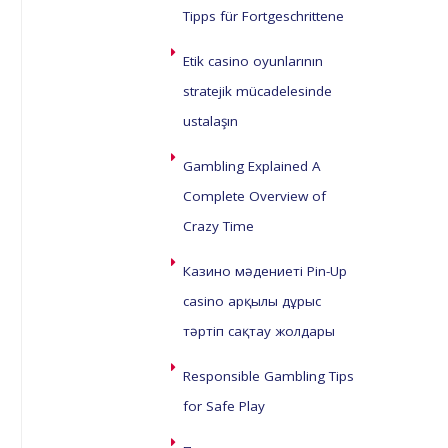
Tipps für Fortgeschrittene
Etik casino oyunlarının
stratejik mücadelesinde
ustalaşın
Gambling Explained A
Complete Overview of
Crazy Time
Казино мәдениеті Pin-Up
casino арқылы дұрыс
тәртіп сақтау жолдары
Responsible Gambling Tips
for Safe Play