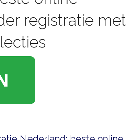
er registratie met
lecties
N
ratie Nederland: beste online