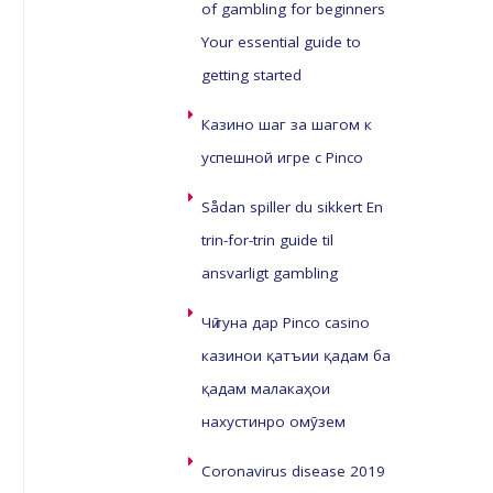
of gambling for beginners
Your essential guide to
getting started
Казино шаг за шагом к
успешной игре с Pinco
Sådan spiller du sikkert En
trin-for-trin guide til
ansvarligt gambling
Чӣ гуна дар Pinco casino
казинои қатъии қадам ба
қадам малакаҳои
нахустинро омӯзем
Coronavirus disease 2019