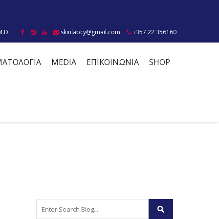
M.D
skinlabcy@gmail.com
+357 22 356160
ΜΑΤΟΛΟΓΙΑ
MEDIA
ΕΠΙΚΟΙΝΩΝΙΑ
SHOP