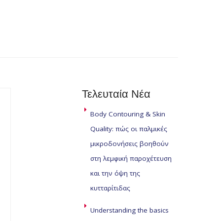
Τελευταία
Νέα
Body Contouring & Skin
Quality: πώς οι παλμικές
μικροδονήσεις βοηθούν
στη λεμφική παροχέτευση
και την όψη της
κυτταρίτιδας
Understanding the basics