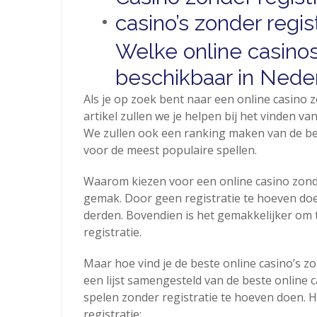
casino’s zonder regis
Welke online casinos 
beschikbaar in Nede
Als je op zoek bent naar een online casino zon
artikel zullen we je helpen bij het vinden va
We zullen ook een ranking maken van de best
voor de meest populaire spellen.
Waarom kiezen voor een online casino zonde
gemak. Door geen registratie te hoeven do
derden. Bovendien is het gemakkelijker om te
registratie.
Maar hoe vind je de beste online casino’s zo
een lijst samengesteld van de beste online c
spelen zonder registratie te hoeven doen. H
registratie: