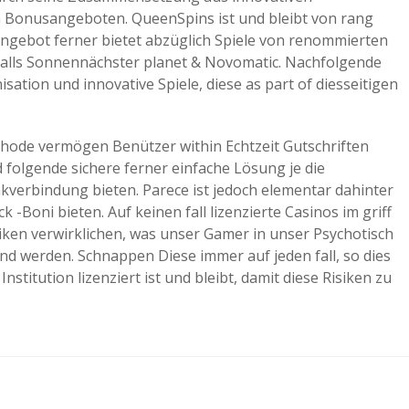
 Bonusangeboten. QueenSpins ist und bleibt von rang
gebot ferner bietet abzüglich Spiele von renommierten
alls Sonnennächster planet & Novomatic. Nachfolgende
ation und innovative Spiele, diese as part of diesseitigen
hode vermögen Benützer within Echtzeit Gutschriften
 folgende sichere ferner einfache Lösung je die
verbindung bieten. Parece ist jedoch elementar dahinter
 -Boni bieten. Auf keinen fall lizenzierte Casinos im griff
ken verwirklichen, was unser Gamer in unser Psychotisch
nd werden. Schnappen Diese immer auf jeden fall, so dies
nstitution lizenziert ist und bleibt, damit diese Risiken zu