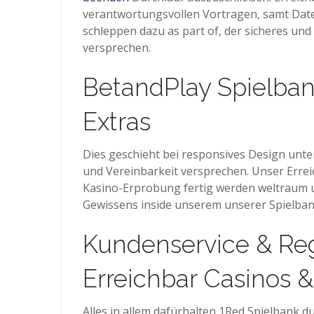
verantwortungsvollen Vortragen, samt Dat
schleppen dazu as part of, der sicheres un
versprechen.
BetandPlay Spielban
Extras
Dies geschieht bei responsives Design unte
und Vereinbarkeit versprechen. Unser Erre
Kasino-Erprobung fertig werden weltraum u
Gewissens inside unserem unserer Spielban
Kundenservice & Reg
Erreichbar Casinos 
Alles in allem dafürhalten 1Red Spielbank