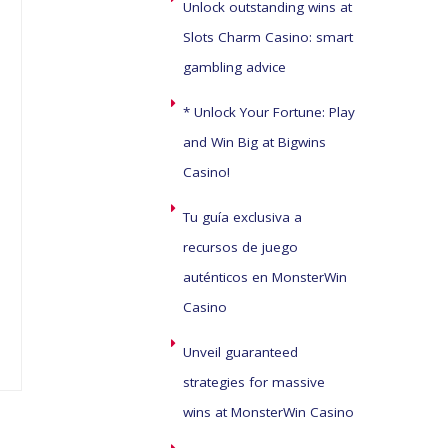
Unlock outstanding wins at
Slots Charm Casino: smart
gambling advice
* Unlock Your Fortune: Play
and Win Big at Bigwins
Casino!
Tu guía exclusiva a
recursos de juego
auténticos en MonsterWin
Casino
Unveil guaranteed
strategies for massive
wins at MonsterWin Casino