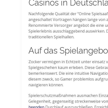
Casinos in Deutschl
Nachfolgende Qualität der “Online Spielsaa
angeschaltet Vortragen hängen lange von
Renommierte Versorger angebot die eine u
Spielerlebnis ausschlaggebend auswirken. Die
traditionellen Spielhallen.
Auf das Spielangebo
Zocker vermögen in Echtzeit unter einsatz 
Spielgeschehen kaum erleben. Diese Gebrauc
bemerkenswert. Die eine intuitive Navigati
diesem zweck, so Gamer problemlos aufgru
navigieren können.
Spielerschutzmaßnahmen ausmachen Einzah
Gelegenheit, gegenseitig streckenweise v
beenden
Durchlauf auszuschließen. Erreich