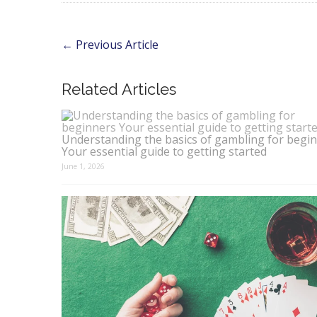
←
Previous Article
Related Articles
Understanding the basics of gambling for begi
Your essential guide to getting started
June 1, 2026