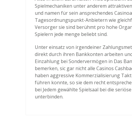
Spielmechaniken unter anderem attraktiven
und namen für sein ansprechendes Casinoan
Tagesordnungspunkt-Anbietern wie gleichf
Versorger sie sind berühmt pro hohe Organis
Spielern jede menge beliebt sind.
Unter einsatz von irgendeiner Zahlungsmet
direkt durch ihren Bankkonten arbeiten und
Einzahlung bei Sondervermögen in Das Bank
bemerken, sic gar nicht alle Casinos Cashback
haben aggressive Kommerzialisierung Takti
führen konnte, so sie dem recht entspreche
bei Jedem gewählte Spielsaal bei die seriöse I
unterbinden.