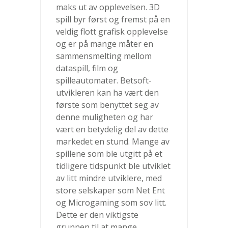
maks ut av opplevelsen. 3D
spill byr først og fremst på en
veldig flott grafisk opplevelse
og er på mange måter en
sammensmelting mellom
dataspill, film og
spilleautomater. Betsoft-
utvikleren kan ha vært den
første som benyttet seg av
denne muligheten og har
vært en betydelig del av dette
markedet en stund. Mange av
spillene som ble utgitt på et
tidligere tidspunkt ble utviklet
av litt mindre utviklere, med
store selskaper som Net Ent
og Microgaming som sov litt.
Dette er den viktigste
grunnen til at mange