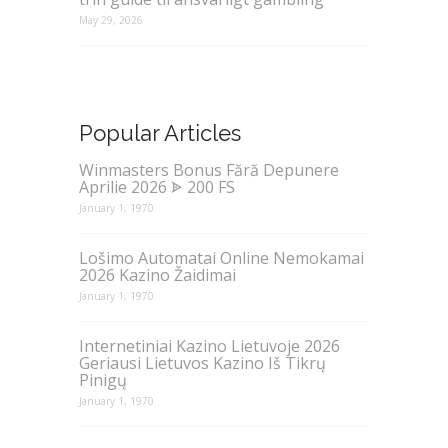
May 29, 2026
Popular Articles
Winmasters Bonus Fără Depunere
Aprilie 2026 ᗎ 200 FS
January 1, 1970
Lošimo Automatai Online Nemokamai
2026 Kazino Žaidimai
January 1, 1970
Internetiniai Kazino Lietuvoje 2026
Geriausi Lietuvos Kazino Iš Tikrų
Pinigų
January 1, 1970