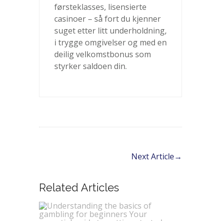
førsteklasses, lisensierte
casinoer – så fort du kjenner
suget etter litt underholdning,
i trygge omgivelser og med en
deilig velkomstbonus som
styrker saldoen din.
Next Article
→
Related Articles