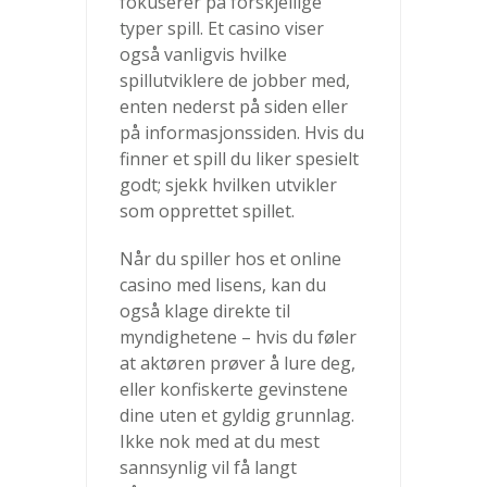
fokuserer på forskjellige
typer spill. Et casino viser
også vanligvis hvilke
spillutviklere de jobber med,
enten nederst på siden eller
på informasjonssiden. Hvis du
finner et spill du liker spesielt
godt; sjekk hvilken utvikler
som opprettet spillet.
Når du spiller hos et online
casino med lisens, kan du
også klage direkte til
myndighetene – hvis du føler
at aktøren prøver å lure deg,
eller konfiskerte gevinstene
dine uten et gyldig grunnlag.
Ikke nok med at du mest
sannsynlig vil få langt