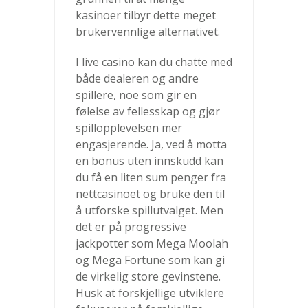
kasinoer tilbyr dette meget
brukervennlige alternativet.
I live casino kan du chatte med
både dealeren og andre
spillere, noe som gir en
følelse av fellesskap og gjør
spillopplevelsen mer
engasjerende. Ja, ved å motta
en bonus uten innskudd kan
du få en liten sum penger fra
nettcasinoet og bruke den til
å utforske spillutvalget. Men
det er på progressive
jackpotter som Mega Moolah
og Mega Fortune som kan gi
de virkelig store gevinstene.
Husk at forskjellige utviklere