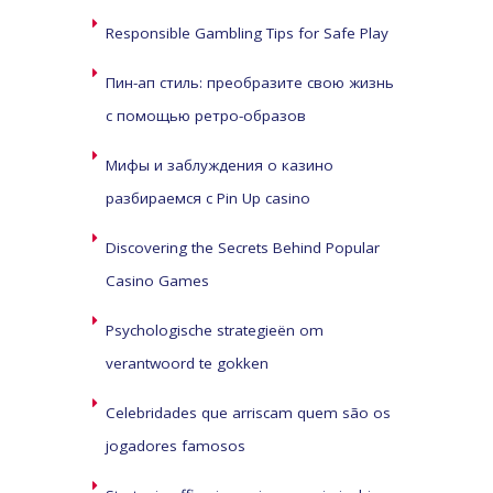
Responsible Gambling Tips for Safe Play
Пин-ап стиль: преобразите свою жизнь
с помощью ретро-образов
Мифы и заблуждения о казино
разбираемся с Pin Up casino
Discovering the Secrets Behind Popular
Casino Games
Psychologische strategieën om
verantwoord te gokken
Celebridades que arriscam quem são os
jogadores famosos