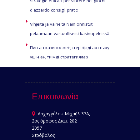
Strategie efficaci per vincere nei giochi
d'azzardo consigli pratici
Vihjeitä ja vaiheita Näin onnistut
pelaamaan vastuullisesti kasinopeleissä
Пин-ап казино: жеңістеріңізді арттыру
үшін ең тиімді стратегиялар
Επικοινωνία
Αρχαγγέλου Μιχαήλ 37Α,
2ος όροφος Διαμ. 202
2057
Στρόβολος