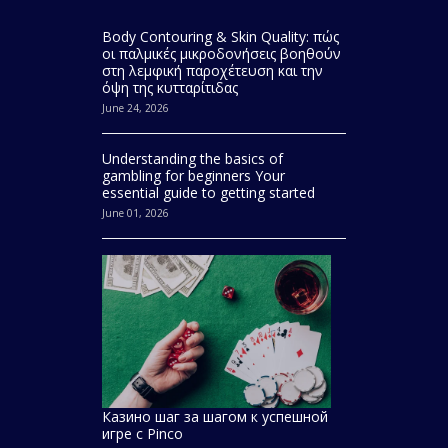
Body Contouring & Skin Quality: πώς
οι παλμικές μικροδονήσεις βοηθούν
στη λεμφική παροχέτευση και την
όψη της κυτταρίτιδας
June 24, 2026
Understanding the basics of
gambling for beginners Your
essential guide to getting started
June 01, 2026
Казино шаг за шагом к успешной
игре с Pinco