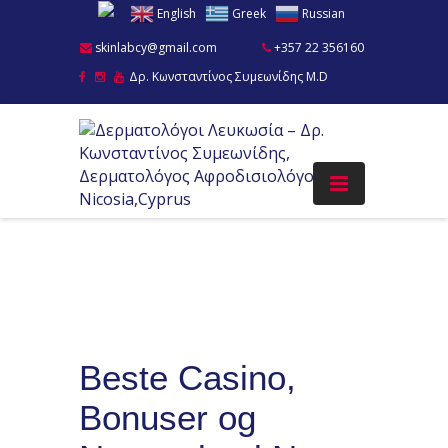
English
Greek
Russian
skinlabcy@gmail.com
+357 22 356160
Δρ. Κωνσταντίνος Συμεωνίδης M.D
Beste Casino,
Bonuser og