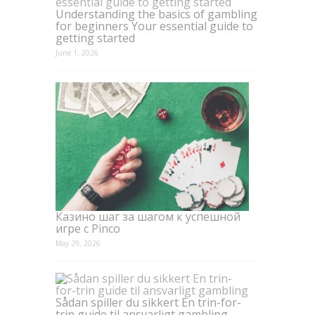
Understanding the basics of gambling
for beginners Your essential guide to
getting started
June 1, 2026
Казино шаг за шагом к успешной
игре с Pinco
May 29, 2026
Sådan spiller du sikkert En trin-for-
trin guide til ansvarligt gambling