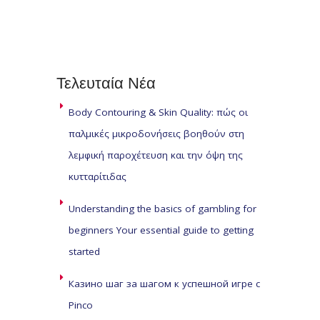
Τελευταία
Νέα
Body Contouring & Skin Quality: πώς οι
παλμικές μικροδονήσεις βοηθούν στη
λεμφική παροχέτευση και την όψη της
κυτταρίτιδας
Understanding the basics of gambling for
beginners Your essential guide to getting
started
Казино шаг за шагом к успешной игре с
Pinco