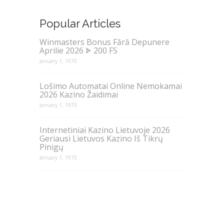
Popular Articles
Winmasters Bonus Fără Depunere
Aprilie 2026 ᗎ 200 FS
January 1, 1970
Lošimo Automatai Online Nemokamai
2026 Kazino Žaidimai
January 1, 1970
Internetiniai Kazino Lietuvoje 2026
Geriausi Lietuvos Kazino Iš Tikrų
Pinigų
January 1, 1970