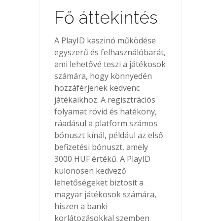
Fő áttekintés
A PlayID kaszinó működése
egyszerű és felhasználóbarát,
ami lehetővé teszi a játékosok
számára, hogy könnyedén
hozzáférjenek kedvenc
játékaikhoz. A regisztrációs
folyamat rövid és hatékony,
ráadásul a platform számos
bónuszt kínál, például az első
befizetési bónuszt, amely
3000 HUF értékű. A PlayID
különösen kedvező
lehetőségeket biztosít a
magyar játékosok számára,
hiszen a banki
korlátozásokkal szemben