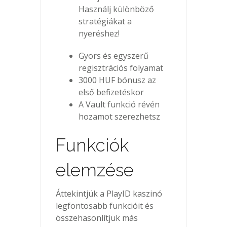
Használj különböző
stratégiákat a
nyeréshez!
Gyors és egyszerű
regisztrációs folyamat
3000 HUF bónusz az
első befizetéskor
A Vault funkció révén
hozamot szerezhetsz
Funkciók
elemzése
Áttekintjük a PlayID kaszinó
legfontosabb funkcióit és
összehasonlítjuk más