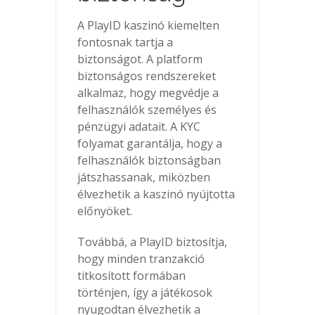
A PlayID kaszinó kiemelten
fontosnak tartja a
biztonságot. A platform
biztonságos rendszereket
alkalmaz, hogy megvédje a
felhasználók személyes és
pénzügyi adatait. A KYC
folyamat garantálja, hogy a
felhasználók biztonságban
játszhassanak, miközben
élvezhetik a kaszinó nyújtotta
előnyöket.
Továbbá, a PlayID biztosítja,
hogy minden tranzakció
titkosított formában
történjen, így a játékosok
nyugodtan élvezhetik a