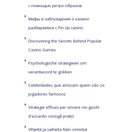
с помощью ретро-образов
Мифы и заблуждения о казино
разбираемся с Pin Up casino
Discovering the Secrets Behind Popular
Casino Games
Psychologische strategieën om
verantwoord te gokken
Celebridades que arriscam quem são os
jogadores famosos
Strategie efficaci per vincere nei giochi
d'azzardo consigli pratici
Vihjeitä ja vaiheita Näin onnistut