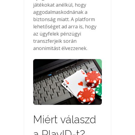
játékokat anélkül, hogy
aggodalmaskodnának a
biztonság miatt. A platform
lehetőséget ad arra is, hogy
az ügyfelek pénzügyi
transzferjeik során
anonimitást élvezzenek.
Miért válaszd
a PlayID-t?