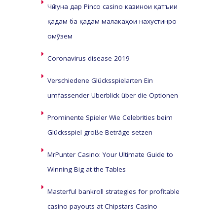
Чӣ гуна дар Pinco casino казинои қатъии
қадам ба қадам малакаҳои нахустинро
омӯзем
Coronavirus disease 2019
Verschiedene Glücksspielarten Ein
umfassender Überblick über die Optionen
Prominente Spieler Wie Celebrities beim
Glücksspiel große Beträge setzen
MrPunter Casino: Your Ultimate Guide to
Winning Big at the Tables
Masterful bankroll strategies for profitable
casino payouts at Chipstars Casino