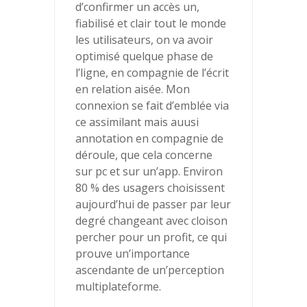
d’confirmer un accès un,
fiabilisé et clair tout le monde
les utilisateurs, on va avoir
optimisé quelque phase de
l’ligne, en compagnie de l’écrit
en relation aisée. Mon
connexion se fait d’emblée via
ce assimilant mais auusi
annotation en compagnie de
déroule, que cela concerne
sur pc et sur un’app. Environ
80 % des usagers choisissent
aujourd’hui de passer par leur
degré changeant avec cloison
percher pour un profit, ce qui
prouve un’importance
ascendante de un’perception
multiplateforme.