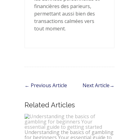
financières des parieurs,
permettant aussi bien des
transactions calmées vers
tout moment.
←
Previous Article
Next Article
→
Related Articles
Understanding the basics of gambling
for beginners Your essential guide to