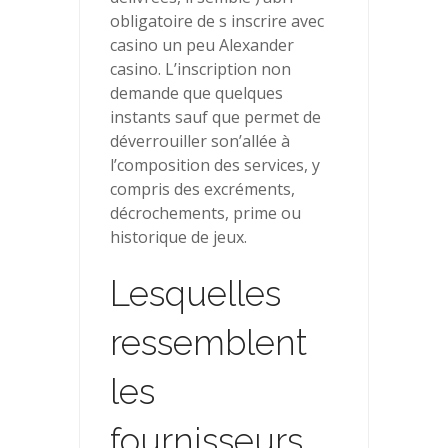
obligatoire de s inscrire avec
casino un peu Alexander
casino. L’inscription non
demande que quelques
instants sauf que permet de
déverrouiller son’allée à
l’composition des services, y
compris des excréments,
décrochements, prime ou
historique de jeux.
Lesquelles
ressemblent
les
fournisseurs