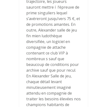
trajectoire, les joueurs
sauront mettre í l’épreuve de
prime singuliers lequel
s’avéreront jusqu’vers 75 €, et
de promotions amantes. En
outre, Alexander salle de jeu
fin mien ludothèque
diversifiée, un logiciel en
compagnie de attache
contenant ce club VIP à
nombreux s sauf que
beaucoup de conditions pour
archive sauf que pour recul.
En Alexander Salle de jeu,
chaque détail levant
minutieusement imaginé
attendu en compagnie de
traiter les besoins élevées nos
champions habitants de