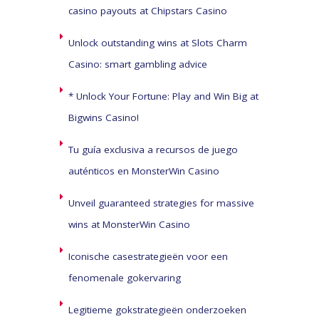
casino payouts at Chipstars Casino
Unlock outstanding wins at Slots Charm
Casino: smart gambling advice
* Unlock Your Fortune: Play and Win Big at
Bigwins Casino!
Tu guía exclusiva a recursos de juego
auténticos en MonsterWin Casino
Unveil guaranteed strategies for massive
wins at MonsterWin Casino
Iconische casestrategieën voor een
fenomenale gokervaring
Legitieme gokstrategieën onderzoeken