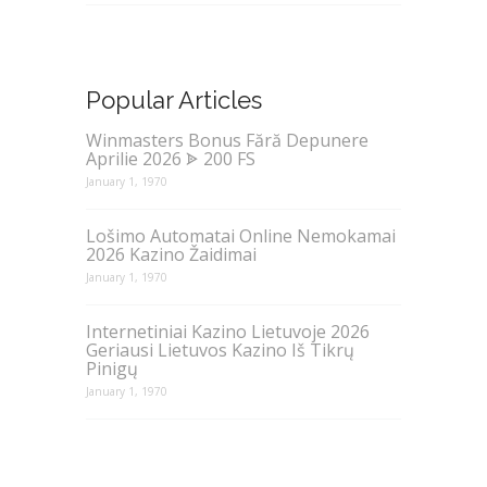
Popular Articles
Winmasters Bonus Fără Depunere
Aprilie 2026 ᗎ 200 FS
January 1, 1970
Lošimo Automatai Online Nemokamai
2026 Kazino Žaidimai
January 1, 1970
Internetiniai Kazino Lietuvoje 2026
Geriausi Lietuvos Kazino Iš Tikrų
Pinigų
January 1, 1970