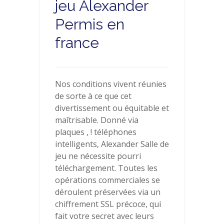
jeu Alexander
Permis en
france
Nos conditions vivent réunies
de sorte à ce que cet
divertissement ou équitable et
maîtrisable. Donné via
plaques , ! téléphones
intelligents, Alexander Salle de
jeu ne nécessite pourri
téléchargement.
Toutes les
opérations commerciales se
déroulent préservées via un
chiffrement SSL précoce, qui
fait votre secret avec leurs