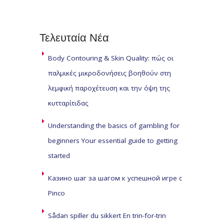
Τελευταία
Νέα
Body Contouring & Skin Quality: πώς οι
παλμικές μικροδονήσεις βοηθούν στη
λεμφική παροχέτευση και την όψη της
κυτταρίτιδας
Understanding the basics of gambling for
beginners Your essential guide to getting
started
Казино шаг за шагом к успешной игре с
Pinco
Sådan spiller du sikkert En trin-for-trin