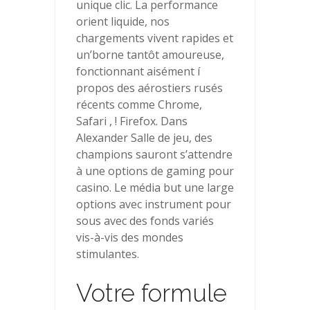
unique clic. La performance
orient liquide, nos
chargements vivent rapides et
un’borne tantôt amoureuse,
fonctionnant aisément í
propos des aérostiers rusés
récents comme Chrome,
Safari , ! Firefox. Dans
Alexander Salle de jeu, des
champions sauront s’attendre
à une options de gaming pour
casino. Le média but une large
options avec instrument pour
sous avec des fonds variés
vis-à-vis des mondes
stimulantes.
Votre formule