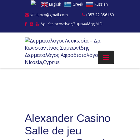
English
Greek
Russian
skinlabcy@gmail.com
+357 22 356160
Δρ. Κωνσταντίνος Συμεωνίδης M.D
Alexander Casino
Salle de jeu