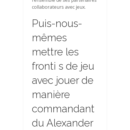
collaborateurs avec jeux.
Puis-nous-
mêmes
mettre les
fronti s de jeu
avec jouer de
manière
commandant
du Alexander