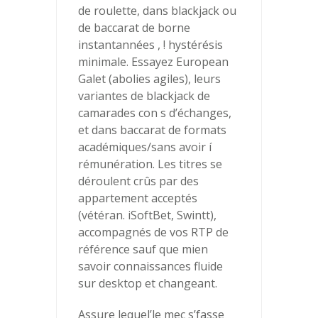
de roulette, dans blackjack ou
de baccarat de borne
instantannées , ! hystérésis
minimale. Essayez European
Galet (abolies agiles), leurs
variantes de blackjack de
camarades con s d’échanges,
et dans baccarat de formats
académiques/sans avoir í
rémunération. Les titres se
déroulent crûs par des
appartement acceptés
(vétéran. iSoftBet, Swintt),
accompagnés de vos RTP de
référence sauf que mien
savoir connaissances fluide
sur desktop et changeant.
Assure lequel’le mec s’fasse