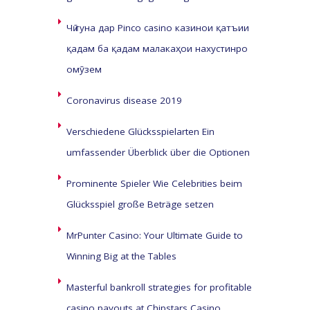
Чӣ гуна дар Pinco casino казинои қатъии
қадам ба қадам малакаҳои нахустинро
омӯзем
Coronavirus disease 2019
Verschiedene Glücksspielarten Ein
umfassender Überblick über die Optionen
Prominente Spieler Wie Celebrities beim
Glücksspiel große Beträge setzen
MrPunter Casino: Your Ultimate Guide to
Winning Big at the Tables
Masterful bankroll strategies for profitable
casino payouts at Chipstars Casino