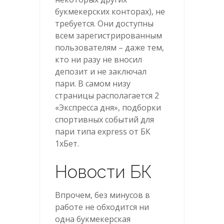
букмекерских конторах), не
требуется. Они доступны
всем зарегистрированным
пользователям – даже тем,
кто ни разу не вносил
депозит и не заключал
пари. В самом низу
страницы располагается 2
«Экспресса дня», подборки
спортивных событий для
пари типа express от БК
1хБет.
Новости БК
Впрочем, без минусов в
работе не обходится ни
одна букмекерская