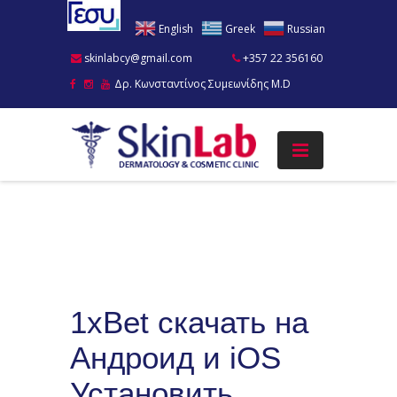
English
Greek
Russian
skinlabcy@gmail.com
+357 22 356160
Δρ. Κωνσταντίνος Συμεωνίδης M.D
1xBet скачать на
Андроид и iOS
Установить