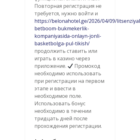
Повторная регистрация не
требуется, нужно войти и
https://belonahotel.ge/2026/04/09/litsenziy
betboom-bukmekerlik-
kompaniyasida-onlayn-jonli-
basketbolga-pul-tikish/
продолжить ставить или
играть в казино через
приложение.
Промокод
необходимо использовать
при регистрации на первом
этапе и ввести в
необходимое поле.
Использовать бонус
необходимо в течении
тридцать дней после
прохождения регистрации.