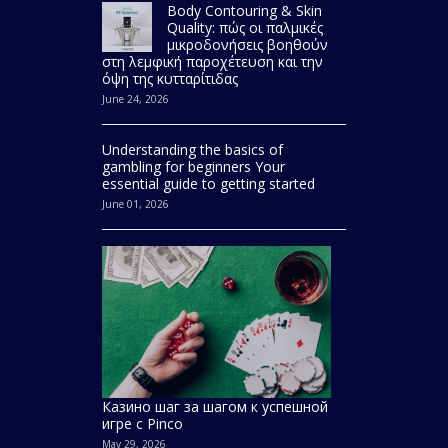
Body Contouring & Skin
Quality: πώς οι παλμικές
μικροδονήσεις βοηθούν
στη λεμφική παροχέτευση και την
όψη της κυτταρίτιδας
June 24, 2026
Understanding the basics of
gambling for beginners Your
essential guide to getting started
June 01, 2026
Казино шаг за шагом к успешной
игре с Pinco
May 29, 2026