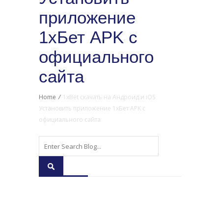
приложение
1хБет APK с
официального
сайта
Home
/
1xBet скачать на Андроид и iOS
Установить приложение 1хБет APK с
официального сайта