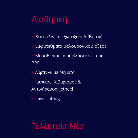
Αισθητική
Βοτουλινική εξωτοξινή Α (Botox)
Εμφυτεύματα υαλουρονικού οξέος
Μεσοθεραπεία με βλαστοκύτταρα
PRP
Λίφτινγκ με Νήματα
Ιατρικός Καθαρισμός &
Αντιγήρανση: Jetpeel
Laser Lifting
Τελευταία Νέα