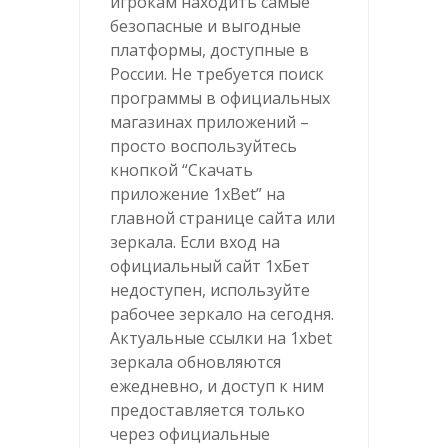
игрокам находить самые
безопасные и выгодные
платформы, доступные в
России. Не требуется поиск
программы в официальных
магазинах приложений –
просто воспользуйтесь
кнопкой “Скачать
приложение 1xBet” на
главной странице сайта или
зеркала. Если вход на
официальный сайт 1хБет
недоступен, используйте
рабочее зеркало на сегодня.
Актуальные ссылки на 1xbet
зеркала обновляются
ежедневно, и доступ к ним
предоставляется только
через официальные