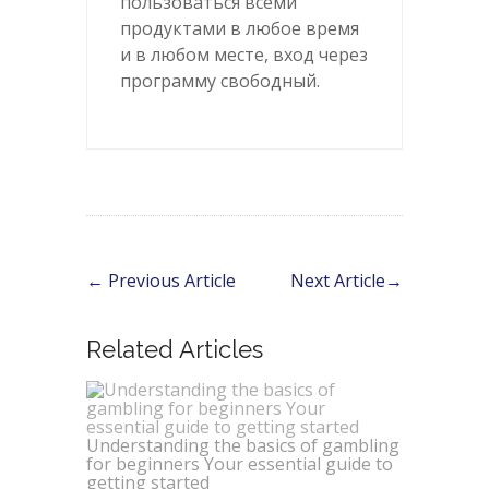
пользоваться всеми
продуктами в любое время
и в любом месте, вход через
программу свободный.
←
Previous Article
Next Article
→
Related Articles
Understanding the basics of gambling
for beginners Your essential guide to
getting started