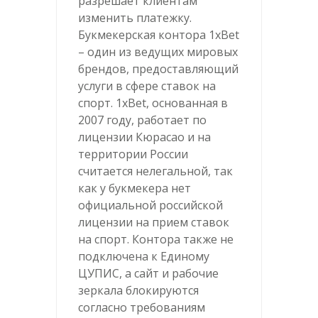
разрешает клиентам
изменить платежку.
Букмекерская контора 1xBet
– один из ведущих мировых
брендов, предоставляющий
услуги в сфере ставок на
спорт. 1xBet, основанная в
2007 году, работает по
лицензии Кюрасао и на
территории России
считается нелегальной, так
как у букмекера нет
официальной российской
лицензии на прием ставок
на спорт. Контора также не
подключена к Единому
ЦУПИС, а сайт и рабочие
зеркала блокируются
согласно требованиям