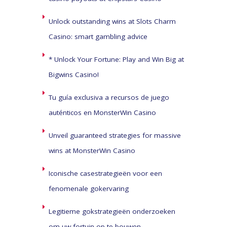
Unlock outstanding wins at Slots Charm
Casino: smart gambling advice
* Unlock Your Fortune: Play and Win Big at
Bigwins Casino!
Tu guía exclusiva a recursos de juego
auténticos en MonsterWin Casino
Unveil guaranteed strategies for massive
wins at MonsterWin Casino
Iconische casestrategieën voor een
fenomenale gokervaring
Legitieme gokstrategieën onderzoeken
om uw fortuin op te bouwen