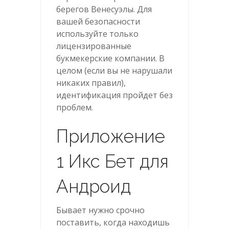
берегов Венесуэлы. Для
вашей безопасности
используйте только
лицензированные
букмекерские компании. В
целом (если вы не нарушали
никаких правил),
идентификация пройдет без
проблем.
Приложение
1 Икс Бет для
Андроид
Бывает нужно срочно
поставить, когда находишь