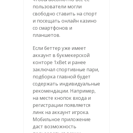
пользователи могли
свободно ставить на спорт
и посещать онлайн казино
со смартфонов и
планшетов.
Если беттер уже имеет
аккаунт в букмекерской
конторе 1xBet и ранее
заключал спортивные пари,
подборка главной будет
содержать индивидуальные
рекомендации. Например,
на месте кнопок входа и
регистрации появляется
линк на аккаунт игрока.
Мобильное приложение
даст возможность