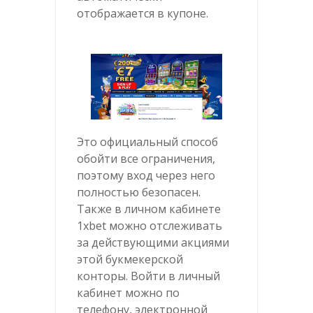
отображается в купоне.
Это официальный способ
обойти все ограничения,
поэтому вход через него
полностью безопасен.
Также в личном кабинете
1xbet можно отслеживать
за действующими акциями
этой букмекерской
конторы. Войти в личный
кабинет можно по
телефону, электронной