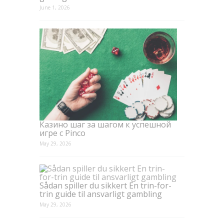
June 1, 2026
Казино шаг за шагом к успешной
игре с Pinco
May 29, 2026
Sådan spiller du sikkert En trin-for-
trin guide til ansvarligt gambling
May 29, 2026