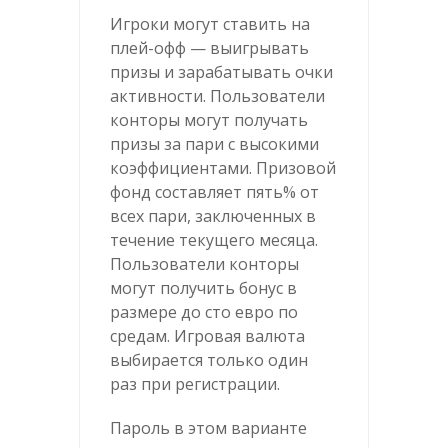
Игроки могут ставить на
плей-офф — выигрывать
призы и зарабатывать очки
активности. Пользователи
конторы могут получать
призы за пари с высокими
коэффициентами. Призовой
фонд составляет пять% от
всех пари, заключенных в
течение текущего месяца.
Пользователи конторы
могут получить бонус в
размере до сто евро по
средам. Игровая валюта
выбирается только один
раз при регистрации.
Пароль в этом варианте