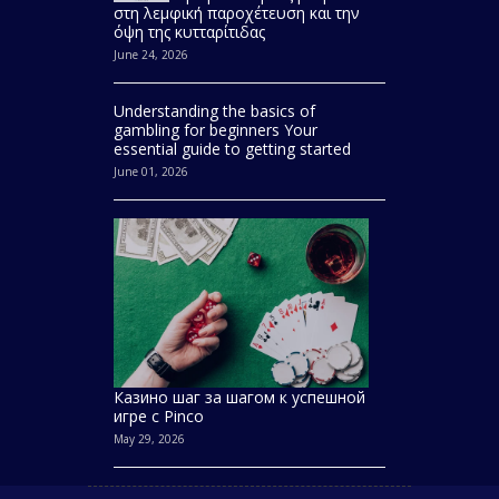
στη λεμφική παροχέτευση και την
όψη της κυτταρίτιδας
June 24, 2026
Understanding the basics of
gambling for beginners Your
essential guide to getting started
June 01, 2026
Казино шаг за шагом к успешной
игре с Pinco
May 29, 2026