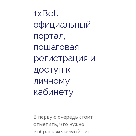
1xBet:
официальный
портал,
пошаговая
регистрация и
доступ к
личному
кабинету
В первую очередь стоит
отметить, что нужно
выбрать желаемый тип