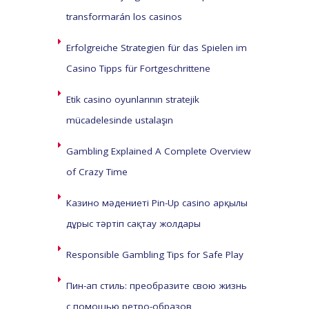
transformarán los casinos
Erfolgreiche Strategien für das Spielen im
Casino Tipps für Fortgeschrittene
Etik casino oyunlarının stratejik
mücadelesinde ustalaşın
Gambling Explained A Complete Overview
of Crazy Time
Казино мәдениеті Pin-Up casino арқылы
дұрыс тәртіп сақтау жолдары
Responsible Gambling Tips for Safe Play
Пин-ап стиль: преобразите свою жизнь
с помощью ретро-образов