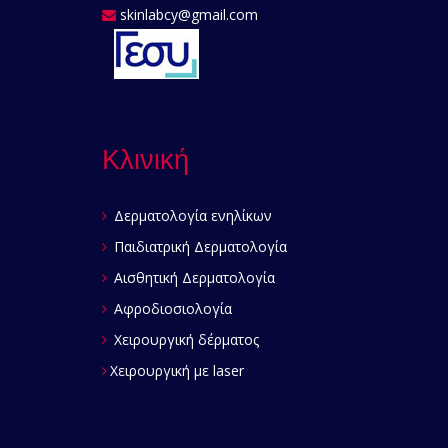
skinlabcy@gmail.com
Κλινική
Δερματολογία ενηλίκων
Παιδιατρική Δερματολογία
Αισθητική Δερματολογία
Αφροδιοσιολογία
Χειρουργική δέρματος
Χειρουργική με laser