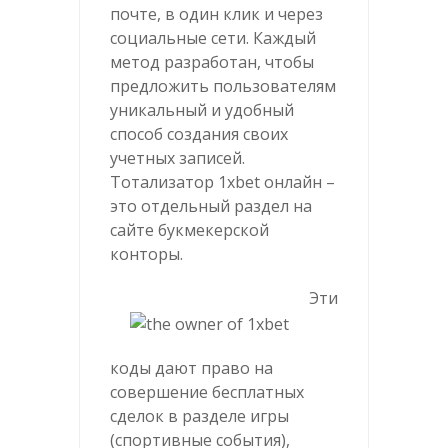
почте, в один клик и через
социальные сети. Каждый
метод разработан, чтобы
предложить пользователям
уникальный и удобный
способ создания своих
учетных записей.
Тотализатор 1xbet онлайн –
это отдельный раздел на
сайте букмекерской
конторы.
Эти
коды дают право на
совершение бесплатных
сделок в разделе игры
(спортивные события),