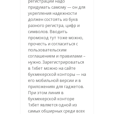
регистрации надо
придумать самому — он для
укрепления надежности
должен состоять из букв
разного регистра, цифр и
символов. Вводить
промокод тут тоже можно,
прочесть и согласиться с
пользовательским
соглашением и правилами –
нужно. Зарегистрироваться
в 1хбет можно на сайте
букмекерской конторы — на
его мобильной версии и в
приложениях для гаджетов.
При этом линия в
букмекерской конторе
1хбет является одной из
самых обширных среди всех