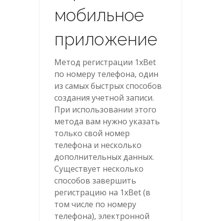
мобильное
приложение
Метод регистрации 1xBet
по номеру телефона, один
из самых быстрых способов
создания учетной записи.
При использовании этого
метода вам нужно указать
только свой номер
телефона и несколько
дополнительных данных.
Существует несколько
способов завершить
регистрацию на 1xBet (в
том числе по номеру
телефона), электронной