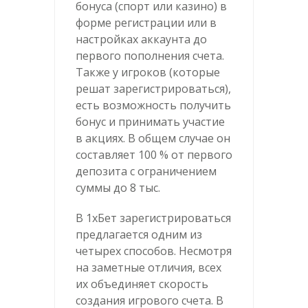
бонуса (спорт или казино) в
форме регистрации или в
настройках аккаунта до
первого пополнения счета.
Также у игроков (которые
решат зарегистрироваться),
есть возможность получить
бонус и принимать участие
в акциях. В общем случае он
составляет 100 % от первого
депозита с ограничением
суммы до 8 тыс.
В 1хБет зарегистрироваться
предлагается одним из
четырех способов.
Несмотря
на заметные отличия, всех
их объединяет скорость
создания игрового счета. В