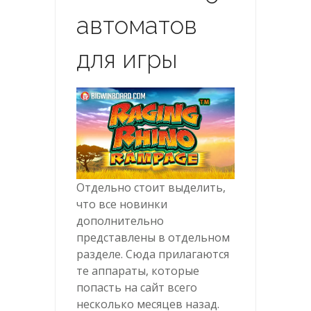
автоматов
для игры
Отдельно стоит выделить,
что все новинки
дополнительно
представлены в отдельном
разделе. Сюда прилагаются
те аппараты, которые
попасть на сайт всего
несколько месяцев назад.