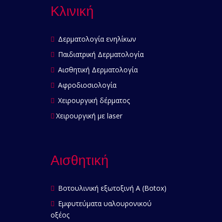
Κλινική
Δερματολογία ενηλίκων
Παιδιατρική Δερματολογία
Αισθητική Δερματολογία
Αφροδιοσιολογία
Χειρουργική δέρματος
Χειρουργική με laser
Αισθητική
Βοτουλινική εξωτοξινή Α (Botox)
Εμφυτεύματα υαλουρονικού
οξέος