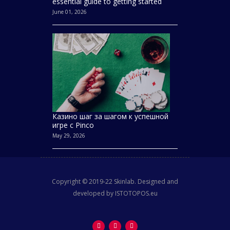
essential guide to getting started
June 01, 2026
Казино шаг за шагом к успешной
игре с Pinco
May 29, 2026
Copyright © 2019-22 Skinlab. Designed and
developed by ISTOTOPOS.eu