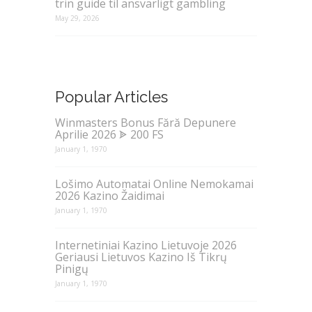
trin guide til ansvarligt gambling
May 29, 2026
Popular Articles
Winmasters Bonus Fără Depunere
Aprilie 2026 ᗎ 200 FS
January 1, 1970
Lošimo Automatai Online Nemokamai
2026 Kazino Žaidimai
January 1, 1970
Internetiniai Kazino Lietuvoje 2026
Geriausi Lietuvos Kazino Iš Tikrų
Pinigų
January 1, 1970