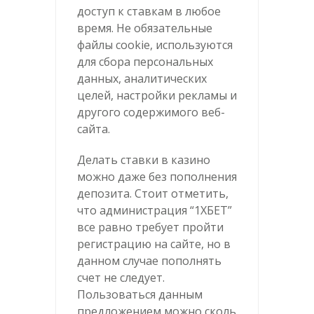
доступ к ставкам в любое
время. Не обязательные
файлы cookie, используются
для сбора персональных
данных, аналитических
целей, настройки рекламы и
другого содержимого веб-
сайта.
Делать ставки в казино
можно даже без пополнения
депозита. Стоит отметить,
что администрация “1ХБЕТ”
все равно требует пройти
регистрацию на сайте, но в
данном случае пополнять
счет не следует.
Пользоваться данным
предложением можно сколь