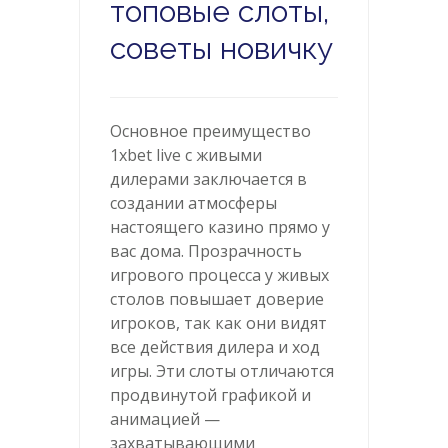
топовые слоты,
советы новичку
Основное преимущество
1xbet live с живыми
дилерами заключается в
создании атмосферы
настоящего казино прямо у
вас дома. Прозрачность
игрового процесса у живых
столов повышает доверие
игроков, так как они видят
все действия дилера и ход
игры. Эти слоты отличаются
продвинутой графикой и
анимацией —
захватывающими