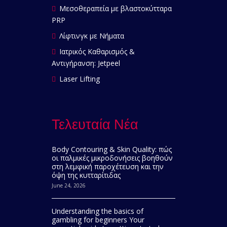
Μεσοθεραπεία με βλαστοκύτταρα
PRP
Λίφτινγκ με Νήματα
Ιατρικός Καθαρισμός &
Αντιγήρανση: Jetpeel
Laser Lifting
Τελευταία Νέα
Body Contouring & Skin Quality: πώς
οι παλμικές μικροδονήσεις βοηθούν
στη λεμφική παροχέτευση και την
όψη της κυτταρίτιδας
June 24, 2026
Understanding the basics of
gambling for beginners Your