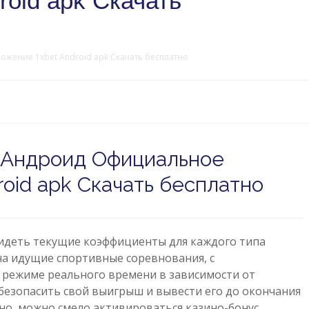
roid apk Скачать
ожение 1xbet Android apk Скачать бесплатно
а Андроид Официальное
oid apk Скачать бесплатно
идеть текущие коэффициенты для каждого типа
на идущие спортивные соревнования, с
 режиме реального времени в зависимости от
безопасить свой выигрыш и вывести его до окончания
но, можно смело активироваться казино-бонус.