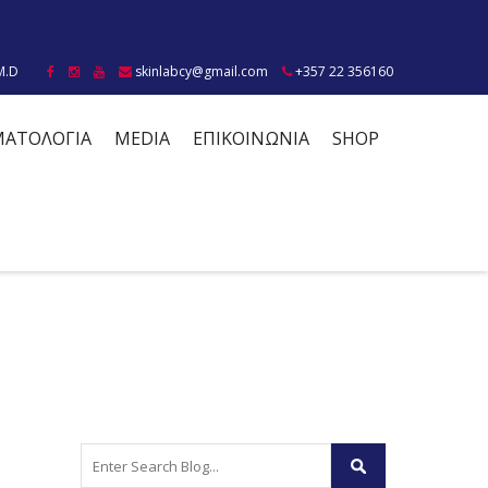
M.D
skinlabcy@gmail.com
+357 22 356160
ΜΑΤΟΛΟΓΙΑ
MEDIA
ΕΠΙΚΟΙΝΩΝΙΑ
SHOP