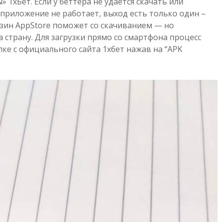
 1хБет. Если у беттера не удается скачать или
 приложение не работает, выход есть только один –
азин AppStore поможет со скачиванием — но
 страну. Для загрузки прямо со смартфона процесс
лке с официального сайта 1хбет нажав на “APK