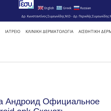
English
Greek
Russian
Δρ. Κωνσταντίνος Συμεωνίδης M.D - Δρ. Περικλής Συμεωνίδης 
ΙΑΤΡΕΙΟ
ΚΛΙΝΙΚΗ ΔΕΡΜΑΤΟΛΟΓΙΑ
ΑΙΣΘΗΤΙΚΗ ΔΕΡ
 на Андроид Официальное