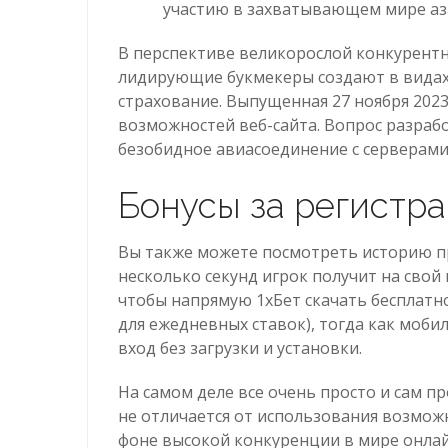
участию в захватывающем мире аз
В перспективе великорослой конкурентн
лидирующие букмекеры создают в вида
страхование. Выпущенная 27 ноября 2023
возможностей веб-сайта. Вопрос разраб
безобидное авиасоединение с серверам
Бонусы за регистра
Вы также можете посмотреть историю п
несколько секунд игрок получит на свой
чтобы напрямую 1хБет скачать бесплатн
для ежедневных ставок), тогда как мобил
вход без загрузки и установки.
На самом деле все очень просто и сам п
не отличается от использования возмож
фоне высокой конкуренции в мире онла