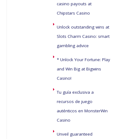
casino payouts at
Chipstars Casino
Unlock outstanding wins at
Slots Charm Casino: smart
gambling advice
* Unlock Your Fortune: Play
and Win Big at Bigwins
Casino!
Tu guía exclusiva a
recursos de juego
auténticos en MonsterWin
Casino
Unveil guaranteed