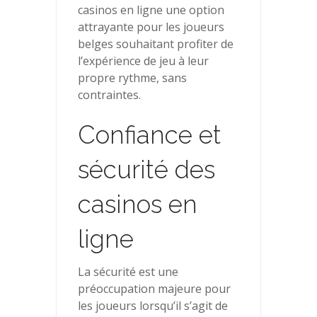
casinos en ligne une option
attrayante pour les joueurs
belges souhaitant profiter de
l’expérience de jeu à leur
propre rythme, sans
contraintes.
Confiance et
sécurité des
casinos en
ligne
La sécurité est une
préoccupation majeure pour
les joueurs lorsqu’il s’agit de