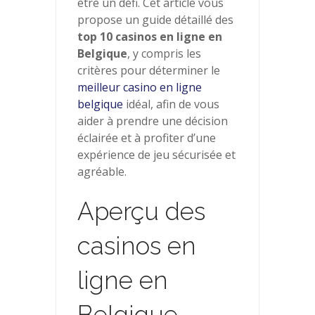
être un défi. Cet article vous
propose un guide détaillé des
top 10 casinos en ligne en
Belgique
, y compris les
critères pour déterminer le
meilleur casino en ligne
belgique
idéal, afin de vous
aider à prendre une décision
éclairée et à profiter d’une
expérience de jeu sécurisée et
agréable.
Aperçu des
casinos en
ligne en
Belgique