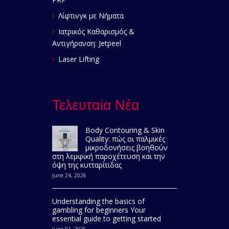
Λίφτινγκ με Νήματα
Ιατρικός Καθαρισμός &
Αντιγήρανση: Jetpeel
Laser Lifting
Τελευταία Νέα
Body Contouring & Skin
Quality: πώς οι παλμικές
μικροδονήσεις βοηθούν
στη λεμφική παροχέτευση και την
όψη της κυτταρίτιδας
June 24, 2026
Understanding the basics of
gambling for beginners Your
essential guide to getting started