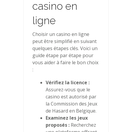
casino en
ligne
Choisir un casino en ligne
peut être simplifié en suivant
quelques étapes clés. Voici un
guide étape par étape pour
vous aider à faire le bon choix
:
Vérifiez la licence :
Assurez-vous que le
casino est autorisé par
la Commission des Jeux
de Hasard en Belgique.
Examinez les jeux
proposés :
Recherchez