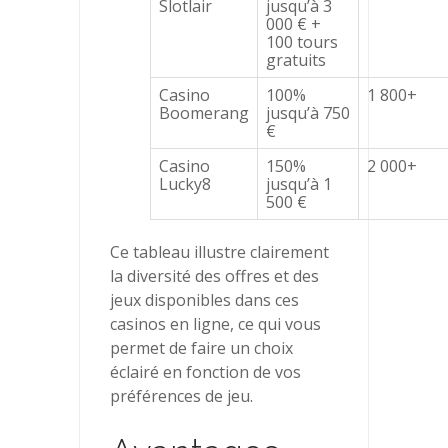
Slotlair
jusqu’à 3
000 € +
100 tours
gratuits
Casino
100%
1 800+
Boomerang
jusqu’à 750
€
Casino
150%
2 000+
Lucky8
jusqu’à 1
500 €
Ce tableau illustre clairement
la diversité des offres et des
jeux disponibles dans ces
casinos en ligne, ce qui vous
permet de faire un choix
éclairé en fonction de vos
préférences de jeu.