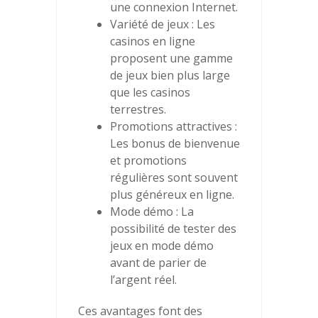
une connexion Internet.
Variété de jeux : Les
casinos en ligne
proposent une gamme
de jeux bien plus large
que les casinos
terrestres.
Promotions attractives :
Les bonus de bienvenue
et promotions
régulières sont souvent
plus généreux en ligne.
Mode démo : La
possibilité de tester des
jeux en mode démo
avant de parier de
l’argent réel.
Ces avantages font des