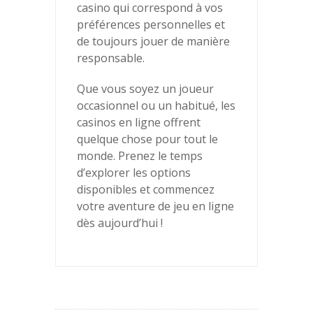
casino qui correspond à vos
préférences personnelles et
de toujours jouer de manière
responsable.
Que vous soyez un joueur
occasionnel ou un habitué, les
casinos en ligne offrent
quelque chose pour tout le
monde. Prenez le temps
d’explorer les options
disponibles et commencez
votre aventure de jeu en ligne
dès aujourd’hui !