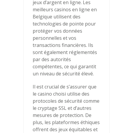
jeux d’argent en ligne. Les
meilleurs casinos en ligne en
Belgique utilisent des
technologies de pointe pour
protéger vos données
personnelles et vos
transactions financières. Ils
sont également réglementés
par des autorités
compétentes, ce qui garantit
un niveau de sécurité élevé.
Il est crucial de s’assurer que
le casino choisi utilise des
protocoles de sécurité comme
le cryptage SSL et d’autres
mesures de protection. De
plus, les plateformes éthiques
offrent des jeux équitables et