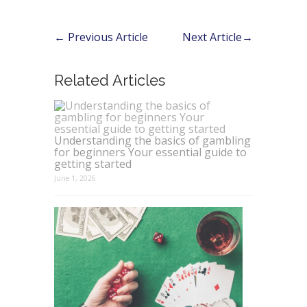
←
Previous Article
Next Article
→
Related Articles
Understanding the basics of gambling
for beginners Your essential guide to
getting started
June 1, 2026