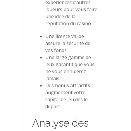
expériences d’autres
joueurs pour vous faire
une idée de la
réputation du casino.
Une licence valide
assure la sécurité de
vos fonds.
Une large gamme de
jeux garantit que vous
ne vous ennuierez
jamais.
Des bonus attractifs
augmentent votre
capital de jeu dès le
départ.
Analyse des