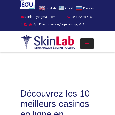
English
Greek
Russian
skinlabcy@gmail.com
+357 22 356160
Δρ. Κωνσταντίνος Συμεωνίδης M.D
Découvrez les 10
meilleurs casinos
en ligne en