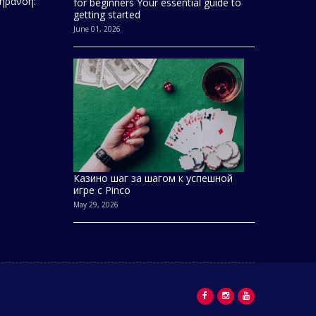
γήρανση:
for beginners Your essential guide to
getting started
June 01, 2026
Казино шаг за шагом к успешной
игре с Pinco
May 29, 2026