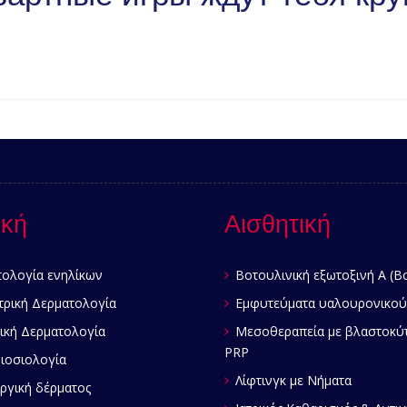
ική
Αισθητική
ολογία ενηλίκων
Βοτουλινική εξωτοξινή Α (B
τρική Δερματολογία
Εμφυτεύματα υαλουρονικού
ική Δερματολογία
Μεσοθεραπεία με βλαστοκύ
PRP
οσιολογία
Λίφτινγκ με Νήματα
ργική δέρματος