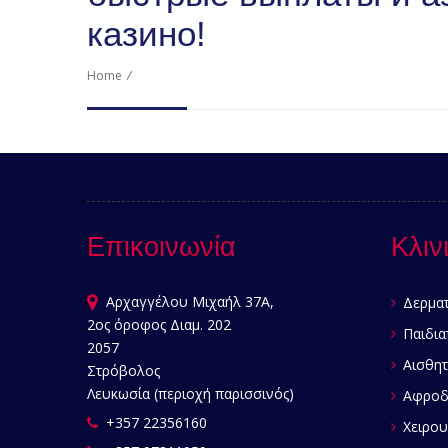
казино!
Home
/
Επικοινωνία
Κλιν
Αρχαγγέλου Μιχαήλ 37Α,
Δερματ
2ος όροφος Διαμ. 202
Παιδια
2057
Αισθητ
Στρόβολος
Λευκωσία (περιοχή παρισσινός)
Αφροδι
+357 22356160
Χειρου