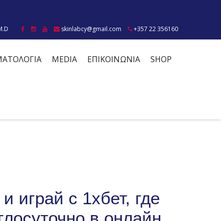
M.D
skinlabcy@gmail.com
+357 22 356160
ΜΑΤΟΛΟΓΙΑ
MEDIA
ΕΠΙΚΟΙΝΩΝΙΑ
SHOP
и играй с 1хбет, где
глосуточно в онлайн