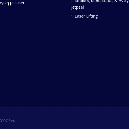
Ιατρικός Καθαρισμός & Αντι
γική με laser
Jetpeel
Laser Lifting
OTOPOS.eu