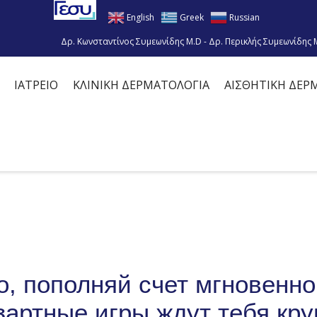
English
Greek
Russian
Δρ. Κωνσταντίνος Συμεωνίδης M.D - Δρ. Περικλής Συμεωνίδης 
ΙΑΤΡΕΙΟ
ΚΛΙΝΙΚΗ ΔΕΡΜΑΤΟΛΟΓΙΑ
ΑΙΣΘΗΤΙΚΗ ΔΕΡ
, пополняй счет мгновенно 
артные игры ждут тебя кру