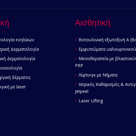
ική
Αισθητική
ολογία ενηλίκων
Βοτουλινική εξωτοξινή Α (B
τρική Δερματολογία
Εμφυτεύματα υαλουρονικού
ική Δερματολογία
Μεσοθεραπεία με βλαστοκύ
PRP
οσιολογία
Λίφτινγκ με Νήματα
ργική δέρματος
Ιατρικός Καθαρισμός & Αντι
γική με laser
Jetpeel
Laser Lifting