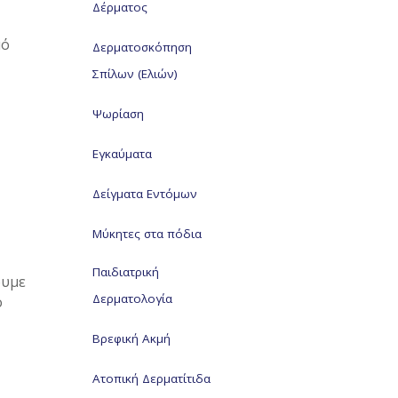
Δέρματος
μό
Δερματοσκόπηση
Σπίλων (Ελιών)
Ψωρίαση
Εγκαύματα
Δείγματα Εντόμων
Μύκητες στα πόδια
Παιδιατρική
ουμε
Δερματολογία
ο
Βρεφική Ακμή
Ατοπική Δερματίτιδα