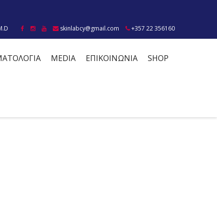
M.D
skinlabcy@gmail.com
+357 22 356160
ΜΑΤΟΛΟΓΙΑ
MEDIA
ΕΠΙΚΟΙΝΩΝΙΑ
SHOP