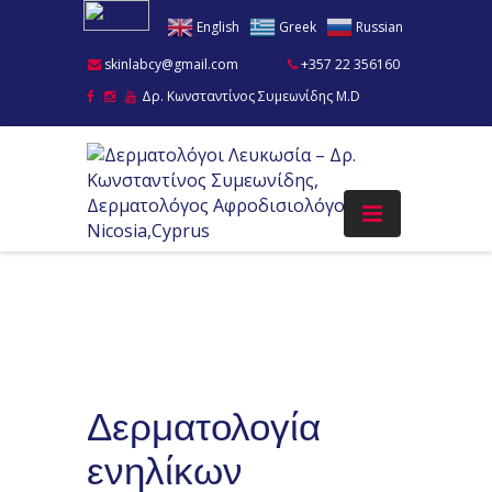
English
Greek
Russian
skinlabcy@gmail.com
+357 22 356160
Δρ. Κωνσταντίνος Συμεωνίδης M.D
Δερματολογία
ενηλίκων