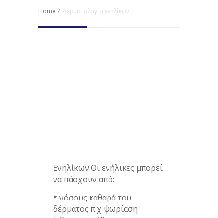
Home
/
Δερματολογία ενηλίκων
Ενηλίκων Οι ενήλικες μπορεί
να πάσχουν από:
* νόσους καθαρά του
δέρματος π.χ ψωρίαση