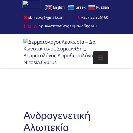
English
Greek
Russian
skinlabcy@gmail.com
+357 22 356160
Δρ. Κωνσταντίνος Συμεωνίδης M.D
Ανδρογενετική
Αλωπεκία