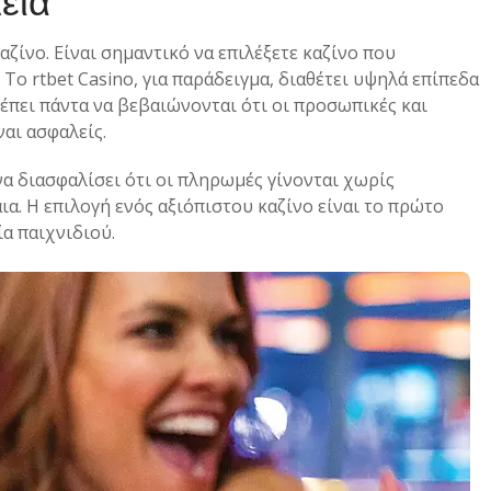
εια
αζίνο. Είναι σημαντικό να επιλέξετε καζίνο που
 Το rtbet Casino, για παράδειγμα, διαθέτει υψηλά επίπεδα
ρέπει πάντα να βεβαιώνονται ότι οι προσωπικές και
αι ασφαλείς.
να διασφαλίσει ότι οι πληρωμές γίνονται χωρίς
αια. Η επιλογή ενός αξιόπιστου καζίνο είναι το πρώτο
ία παιχνιδιού.