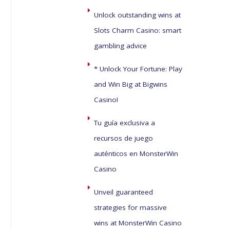
Unlock outstanding wins at
Slots Charm Casino: smart
gambling advice
* Unlock Your Fortune: Play
and Win Big at Bigwins
Casino!
Tu guía exclusiva a
recursos de juego
auténticos en MonsterWin
Casino
Unveil guaranteed
strategies for massive
wins at MonsterWin Casino