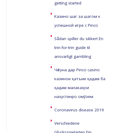
getting started
Казино шаг за шагом к
успешной игре с Pinco
Sådan spiller du sikkert En
trin-for-trin guide til
ansvarligt gambling
Чӣ гуна дар Pinco casino
казинои қатъии қадам ба
қадам малакаҳои
нахустинро омӯзем
Coronavirus disease 2019
Verschiedene
Glücksspielarten Ein