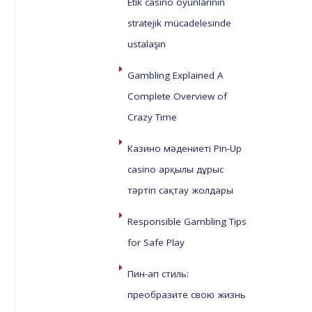
Etik casino oyunlarının
stratejik mücadelesinde
ustalaşın
Gambling Explained A
Complete Overview of
Crazy Time
Казино мәдениеті Pin-Up
casino арқылы дұрыс
тәртіп сақтау жолдары
Responsible Gambling Tips
for Safe Play
Пин-ап стиль:
преобразите свою жизнь