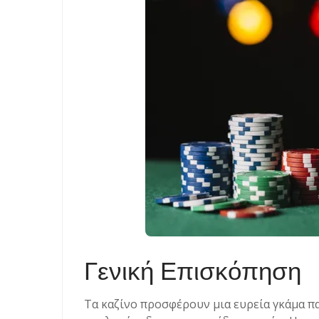
Γενική Επισκόπηση
Τα καζίνο προσφέρουν μια ευρεία γκάμα π