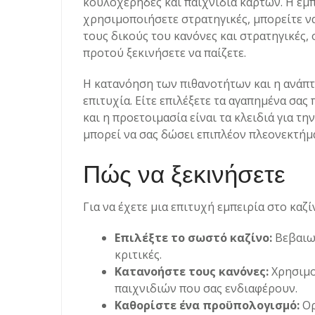
κουλοχέρηδες και παιχνίδια καρτών. Η εμπε
χρησιμοποιήσετε στρατηγικές, μπορείτε να
τους δικούς του κανόνες και στρατηγικές, 
προτού ξεκινήσετε να παίζετε.
Η κατανόηση των πιθανοτήτων και η ανάπτυ
επιτυχία. Είτε επιλέξετε τα αγαπημένα σας 
και η προετοιμασία είναι τα κλειδιά για τη
μπορεί να σας δώσει επιπλέον πλεονεκτήμ
Πώς να ξεκινήσετε
Για να έχετε μια επιτυχή εμπειρία στο καζ
Επιλέξτε το σωστό καζίνο:
Βεβαιωθ
κριτικές.
Κατανοήστε τους κανόνες:
Χρησιμο
παιχνιδιών που σας ενδιαφέρουν.
Καθορίστε ένα προϋπολογισμό:
Ορ