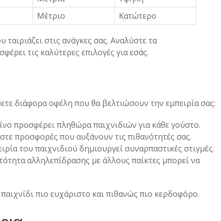
Μέτριο
Κατώτερο
υ ταιριάζει στις ανάγκες σας. Αναλύστε τα
φέρει τις καλύτερες επιλογές για εσάς.
ετε διάφορα οφέλη που θα βελτιώσουν την εμπειρία σας:
ίνο προσφέρει πληθώρα παιχνιδιών για κάθε γούστο.
τε προσφορές που αυξάνουν τις πιθανότητές σας.
ιρία του παιχνιδιού δημιουργεί συναρπαστικές στιγμές.
ότητα αλληλεπίδρασης με άλλους παίκτες μπορεί να
 παιχνίδι πιο ευχάριστο και πιθανώς πιο κερδοφόρο.