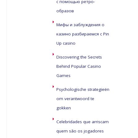
с помощью ретро-
образов
Мифы и заблуждения о
казино разбираемся с Pin
Up casino
Discovering the Secrets
Behind Popular Casino
Games
Psychologische strategieën
om verantwoord te
gokken
Celebridades que arriscam
quem são os jogadores