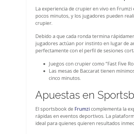
La experiencia de crupier en vivo en Frumzi
pocos minutos, y los jugadores pueden real
crupier.
Debido a que cada ronda termina rápidamen
jugadores actúan por instinto en lugar de a
perfectamente con el perfil de sesiones cort
Juegos con crupier como “Fast Five Ro
Las mesas de Baccarat tienen mínimo
cinco minutos.
Apuestas en Sports
El sportsbook de
Frumzi
complementa la exp
rápidas en eventos deportivos. La platafor
ideal para quienes quieren resultados inmed