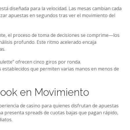
 está diseñada para la velocidad. Las mesas cambian cada
izar apuestas en segundos tras ver el movimiento del
te, el proceso de toma de decisiones se comprime—los
nálisis profundo. Este ritmo acelerado encaja
as.
ulette” ofrecen cinco giros por ronda.
s establecidos que permiten varias manos en menos de
book en Movimiento
eriencia de casino para quienes disfrutan de apuestas
ma presenta spreads de cuotas bajas que pagan rápido,
iatos.