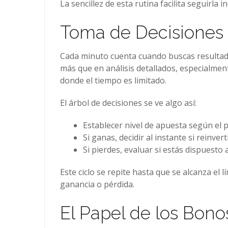
La sencillez de esta rutina facilita seguirla 
Toma de Decisiones 
Cada minuto cuenta cuando buscas resultados
más que en análisis detallados, especialmen
donde el tiempo es limitado.
El árbol de decisiones se ve algo así:
Establecer nivel de apuesta según el 
Si ganas, decidir al instante si reinvert
Si pierdes, evaluar si estás dispuesto
Este ciclo se repite hasta que se alcanza el
ganancia o pérdida.
El Papel de los Bono