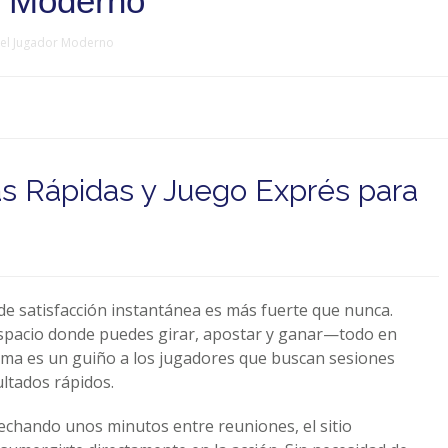
r Moderno
 el Jugador Moderno
as Rápidas y Juego Exprés para
de satisfacción instantánea es más fuerte que nunca.
espacio donde puedes girar, apostar y ganar—todo en
orma es un guiño a los jugadores que buscan sesiones
ultados rápidos.
chando unos minutos entre reuniones, el sitio