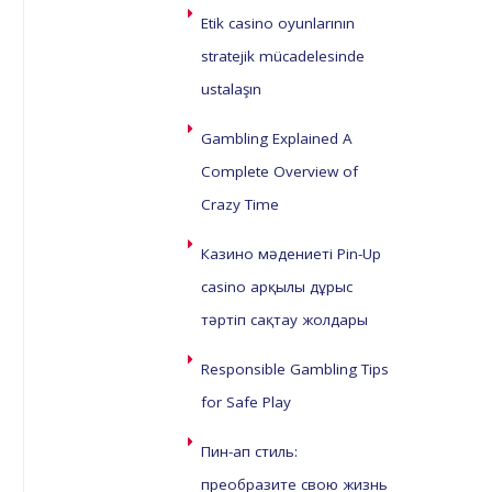
Etik casino oyunlarının
stratejik mücadelesinde
ustalaşın
Gambling Explained A
Complete Overview of
Crazy Time
Казино мәдениеті Pin-Up
casino арқылы дұрыс
тәртіп сақтау жолдары
Responsible Gambling Tips
for Safe Play
Пин-ап стиль:
преобразите свою жизнь