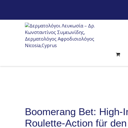
Boomerang Bet: High‑In
Roulette-Action für de