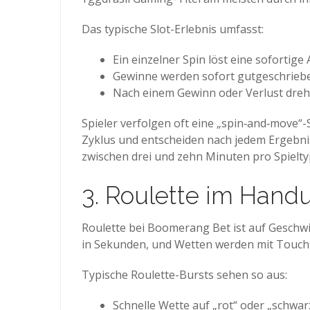
Das typische Slot-Erlebnis umfasst:
Ein einzelner Spin löst eine sofortige
Gewinne werden sofort gutgeschrieb
Nach einem Gewinn oder Verlust dreht
Spieler verfolgen oft eine „spin‑and‑move“-S
Zyklus und entscheiden nach jedem Ergebnis
zwischen drei und zehn Minuten pro Spielty
3. Roulette im Han
Roulette bei Boomerang Bet ist auf Geschwi
in Sekunden, und Wetten werden mit Touch-
Typische Roulette-Bursts sehen so aus:
Schnelle Wette auf „rot“ oder „schwarz