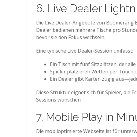
6. Live Dealer Light
Die Live Dealer-Angebote von Boomerang Bet
Dealer bedienen mehrere Tische pro Stunde
bevor sie den Fokus wechseln.
Eine typische Live Dealer‑Session umfasst:
Ein Tisch mit fünf Sitzplätzen, der all
Spieler platzieren Wetten per Touch
Ein Dealer gibt Karten zügig aus—jed
Diese Struktur eignet sich für Spieler, die
Sessions wünschen.
7. Mobile Play in Mi
Die mobiloptimierte Webseite ist für unter