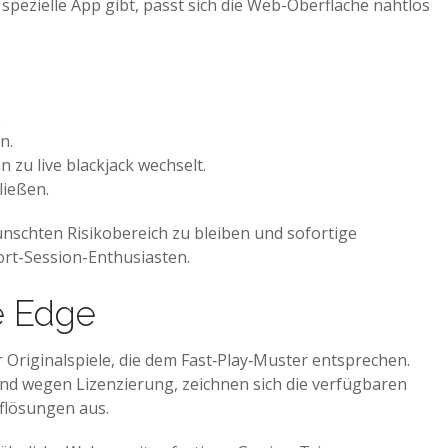
spezielle App gibt, passt sich die Web-Oberfläche nahtlos
.
n.
 zu live blackjack wechselt.
ließen.
ünschten Risikobereich zu bleiben und sofortige
rt-Session-Enthusiasten.
e Edge
Originalspiele, die dem Fast‑Play‑Muster entsprechen.
sind wegen Lizenzierung, zeichnen sich die verfügbaren
flösungen aus.