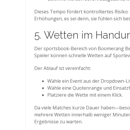
Dieses Tempo fördert kontrolliertes Risiko:
Erhöhungen, es sei denn, sie fühlen sich be
5. Wetten im Hand
Der sportsbook-Bereich von Boomerang Bet s
Spieler können schnelle Wetten auf Sporteven
Der Ablauf ist vereinfacht:
Wähle ein Event aus der Dropdown-Li
Wähle eine Quotenrange und Einsatz
Platziere die Wette mit einem Klick.
Da viele Matches kurze Dauer haben—beson
mehrere Wetten innerhalb weniger Minuten
Ergebnisse zu warten.