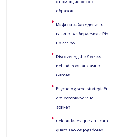
с помощью ретро-
образов
Мифы и заблуждения о
казино разбираемся с Pin
Up casino
Discovering the Secrets
Behind Popular Casino
Games
Psychologische strategieën
om verantwoord te
gokken
Celebridades que arriscam
quem são os jogadores