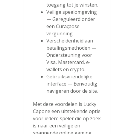
toegang tot je winsten.
Veilige speelomgeving
— Gereguleerd onder
een Curaçaose
vergunning.
Verscheidenheid aan
betalingsmethoden —
Ondersteuning voor
Visa, Mastercard, e-
wallets en crypto.
Gebruiksvriendelijke
interface — Eenvoudig
navigeren door de site.
Met deze voordelen is Lucky
Capone een uitstekende optie
voor iedere speler die op zoek
is naar een veilige en
spannende online gaming