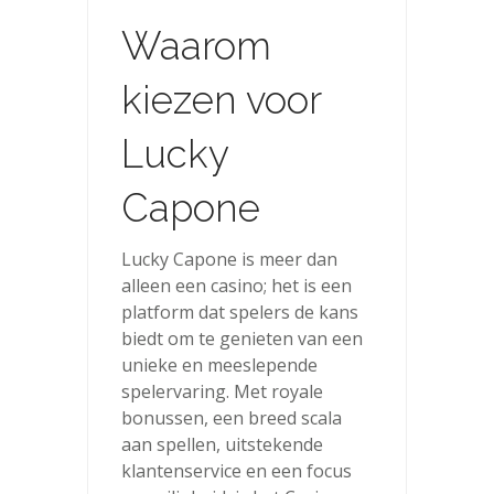
Waarom
kiezen voor
Lucky
Capone
Lucky Capone is meer dan
alleen een casino; het is een
platform dat spelers de kans
biedt om te genieten van een
unieke en meeslepende
spelervaring. Met royale
bonussen, een breed scala
aan spellen, uitstekende
klantenservice en een focus