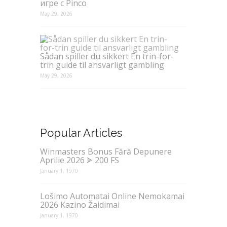
игре с Pinco
May 29, 2026
Sådan spiller du sikkert En trin-for-
trin guide til ansvarligt gambling
May 29, 2026
Popular Articles
Winmasters Bonus Fără Depunere
Aprilie 2026 ᗎ 200 FS
January 1, 1970
Lošimo Automatai Online Nemokamai
2026 Kazino Žaidimai
January 1, 1970