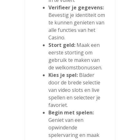
in te vullen.
Verifieer je gegevens:
Bevestig je identiteit om
te kunnen genieten van
alle functies van het
Casino.
Stort geld:
Maak een
eerste storting om
gebruik te maken van
de welkomstbonussen.
Kies je spel:
Blader
door de brede selectie
van video slots en live
spellen en selecteer je
favoriet.
Begin met spelen:
Geniet van een
opwindende
spelervaring en maak