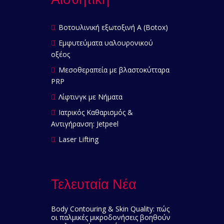
Βοτουλινική εξωτοξινή Α (Botox)
Εμφυτεύματα υαλουρονικού
οξέος
Μεσοθεραπεία με βλαστοκύτταρα
PRP
Λίφτινγκ με Νήματα
Ιατρικός Καθαρισμός &
Αντιγήρανση: Jetpeel
Laser Lifting
Τελευταία Νέα
Body Contouring & Skin Quality: πώς
οι παλμικές μικροδονήσεις βοηθούν