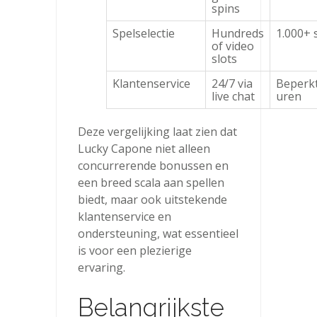
spins
Spelselectie
Hundreds
1.000+ 
of video
slots
Klantenservice
24/7 via
Beperk
live chat
uren
Deze vergelijking laat zien dat
Lucky Capone niet alleen
concurrerende bonussen en
een breed scala aan spellen
biedt, maar ook uitstekende
klantenservice en
ondersteuning, wat essentieel
is voor een plezierige
ervaring.
Belangrijkste