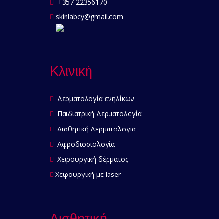
+357 22356170
skinlabcy@gmail.com
Κλινική
Δερματολογία ενηλίκων
Παιδιατρική Δερματολογία
Αισθητική Δερματολογία
Αφροδιοσιολογία
Χειρουργική δέρματος
Χειρουργική με laser
Αισθητική