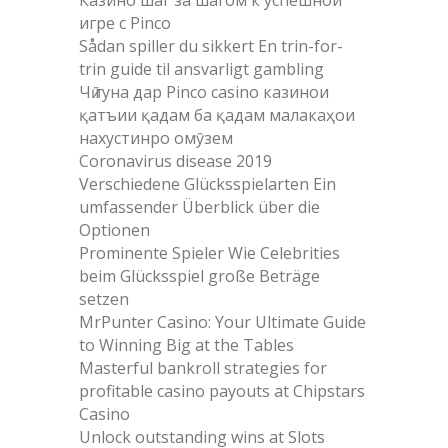
Казино шаг за шагом к успешной
игре с Pinco
Sådan spiller du sikkert En trin-for-
trin guide til ansvarligt gambling
Чӣ гуна дар Pinco casino казинои
қатъии қадам ба қадам малакаҳои
нахустинро омӯзем
Coronavirus disease 2019
Verschiedene Glücksspielarten Ein
umfassender Überblick über die
Optionen
Prominente Spieler Wie Celebrities
beim Glücksspiel große Beträge
setzen
MrPunter Casino: Your Ultimate Guide
to Winning Big at the Tables
Masterful bankroll strategies for
profitable casino payouts at Chipstars
Casino
Unlock outstanding wins at Slots