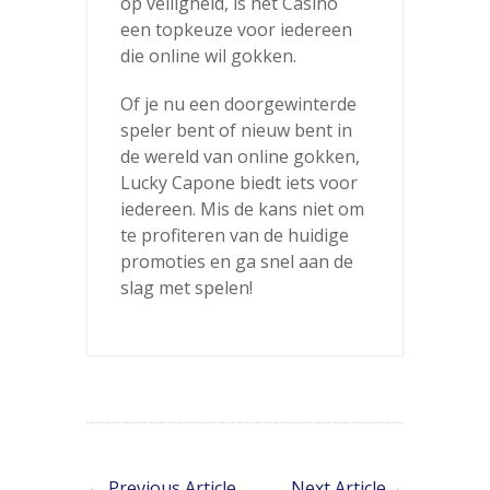
op veiligheid, is het Casino
een topkeuze voor iedereen
die online wil gokken.
Of je nu een doorgewinterde
speler bent of nieuw bent in
de wereld van online gokken,
Lucky Capone biedt iets voor
iedereen. Mis de kans niet om
te profiteren van de huidige
promoties en ga snel aan de
slag met spelen!
←
Previous Article
Next Article
→