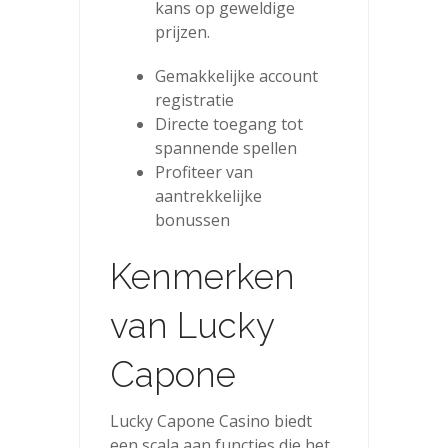
kans op geweldige
prijzen.
Gemakkelijke account
registratie
Directe toegang tot
spannende spellen
Profiteer van
aantrekkelijke
bonussen
Kenmerken
van Lucky
Capone
Lucky Capone Casino biedt
een scala aan functies die het