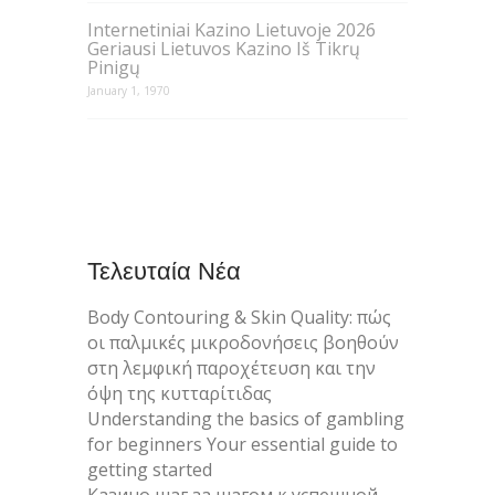
Internetiniai Kazino Lietuvoje 2026
Geriausi Lietuvos Kazino Iš Tikrų
Pinigų
January 1, 1970
Τελευταία Νέα
Body Contouring & Skin Quality: πώς
οι παλμικές μικροδονήσεις βοηθούν
στη λεμφική παροχέτευση και την
όψη της κυτταρίτιδας
Understanding the basics of gambling
for beginners Your essential guide to
getting started