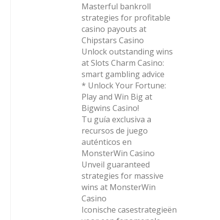
Masterful bankroll
strategies for profitable
casino payouts at
Chipstars Casino
Unlock outstanding wins
at Slots Charm Casino:
smart gambling advice
* Unlock Your Fortune:
Play and Win Big at
Bigwins Casino!
Tu guía exclusiva a
recursos de juego
auténticos en
MonsterWin Casino
Unveil guaranteed
strategies for massive
wins at MonsterWin
Casino
Iconische casestrategieën