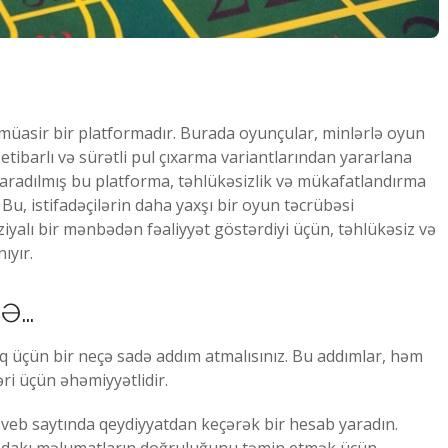
müasir bir platformadır. Burada oyunçular, minlərlə oyun
etibarlı və sürətli pul çıxarma variantlarından yararlana
yaradılmış bu platforma, təhlükəsizlik və mükafatlandırma
Bu, istifadəçilərin daha yaxşı bir oyun təcrübəsi
iyalı bir mənbədən fəaliyyət göstərdiyi üçün, təhlükəsiz və
ıyır.
ə…
üçün bir neçə sadə addım atmalısınız. Bu addımlar, həm
i üçün əhəmiyyətlidir.
eb saytında qeydiyyatdan keçərək bir hesab yaradın.