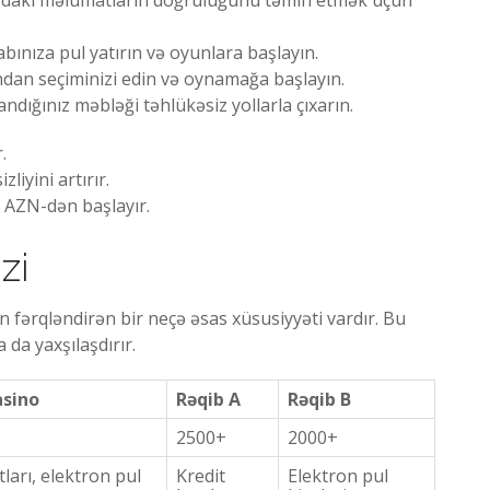
dakı məlumatların doğruluğunu təmin etmək üçün
ınıza pul yatırın və oyunlara başlayın.
dan seçiminizi edin və oynamağa başlayın.
ndığınız məbləği təhlükəsiz yollarla çıxarın.
.
liyini artırır.
5 AZN-dən başlayır.
zi
fərqləndirən bir neçə əsas xüsusiyyəti vardır. Bu
 da yaxşılaşdırır.
sino
Rəqib A
Rəqib B
2500+
2000+
tları, elektron pul
Kredit
Elektron pul