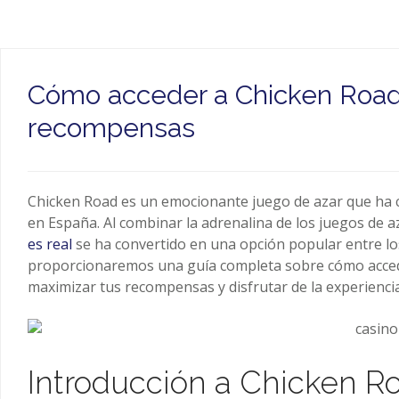
Cómo acceder a Chicken Road:
recompensas
Chicken Road es un emocionante juego de azar que ha c
en España. Al combinar la adrenalina de los juegos de az
es real
se ha convertido en una opción popular entre los 
proporcionaremos una guía completa sobre cómo accede
maximizar tus recompensas y disfrutar de la experienci
Introducción a Chicken R