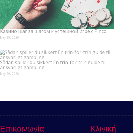
Казино шаг за шагом к успешной игре с Pinco
May 29, 2026
Sådan spiller du sikkert En trin-for-trin guide til
ansvarligt gambling
May 29, 2026
Επικοινωνία
Κλινική