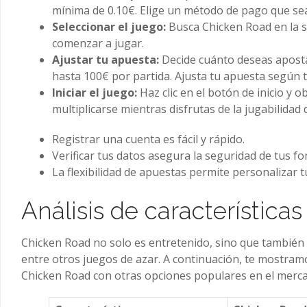
mínima de 0.10€. Elige un método de pago que sea
Seleccionar el juego:
Busca Chicken Road en la se
comenzar a jugar.
Ajustar tu apuesta:
Decide cuánto deseas aposta
hasta 100€ por partida. Ajusta tu apuesta según 
Iniciar el juego:
Haz clic en el botón de inicio 
multiplicarse mientras disfrutas de la jugabilidad 
Registrar una cuenta es fácil y rápido.
Verificar tus datos asegura la seguridad de tus fo
La flexibilidad de apuestas permite personalizar t
Análisis de característic
Chicken Road no solo es entretenido, sino que también 
entre otros juegos de azar. A continuación, te mostram
Chicken Road con otras opciones populares en el merc