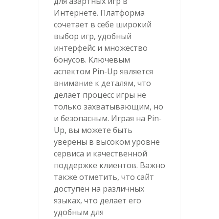
для азартных игр в
Интернете. Платформа
сочетает в себе широкий
выбор игр, удобный
интерфейс и множество
бонусов. Ключевым
аспектом Pin-Up является
внимание к деталям, что
делает процесс игры не
только захватывающим, но
и безопасным. Играя на Pin-
Up, вы можете быть
уверены в высоком уровне
сервиса и качественной
поддержке клиентов. Важно
также отметить, что сайт
доступен на различных
языках, что делает его
удобным для