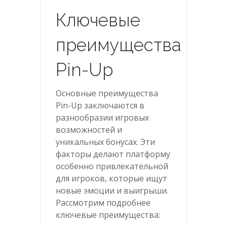
Ключевые
преимущества
Pin-Up
Основные преимущества
Pin-Up заключаются в
разнообразии игровых
возможностей и
уникальных бонусах. Эти
факторы делают платформу
особенно привлекательной
для игроков, которые ищут
новые эмоции и выигрыши.
Рассмотрим подробнее
ключевые преимущества: