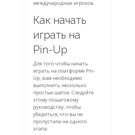
международных игроков.
Как начать
играть на
Pin-Up
Для того чтобы начать
играть на платформе Pin-
Up, вам необходимо
выполнить несколько
простых шагов. Следуйте
этому пошаговому
руководству, чтобы
убедиться, что вы не
пропустили ни одного
этапа: