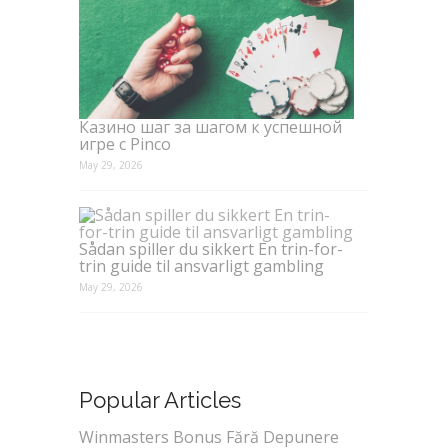
Казино шаг за шагом к успешной
игре с Pinco
May 29, 2026
Sådan spiller du sikkert En trin-for-
trin guide til ansvarligt gambling
May 29, 2026
Popular Articles
Winmasters Bonus Fără Depunere