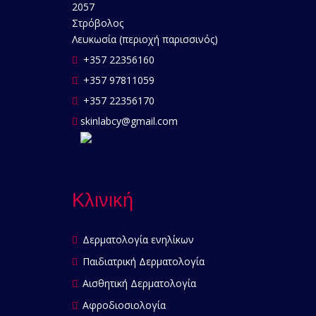
2057
Στρόβολος
Λευκωσία (περιοχή παρισσινός)
+357 22356160
+357 97811059
+357 22356170
skinlabcy@gmail.com
Κλινική
Δερματολογία ενηλίκων
Παιδιατρική Δερματολογία
Αισθητική Δερματολογία
Αφροδιοσιολογία