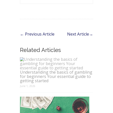
←
Previous Article
Next Article
→
Related Articles
Understanding the basics of gambling
for beginners Your essential guide to
getting started
June 1, 2026