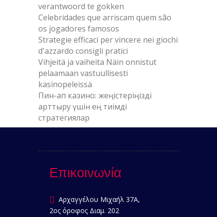
verantwoord te gokken
Celebridades que arriscam quem são
os jogadores famosos
Strategie efficaci per vincere nei giochi
d'azzardo consigli pratici
Vihjeitä ja vaiheita Näin onnistut
pelaamaan vastuullisesti
kasinopeleissä
Пин-ап казино: жеңістеріңізді
арттыру үшін ең тиімді
стратегиялар
Επικοινωνία
Αρχαγγέλου Μιχαήλ 37Α,
2ος όροφος Διαμ. 202