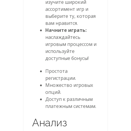
изучите широкий
ассортимент игр и
выберите ту, которая
вам нравится.
Начните играть:
наслаждайтесь
игровым процессом и
используйте
доступные бонусы!
Простота
регистрации.
Множество игровых
опций.
Доступ к различным
платежным системам.
Анализ