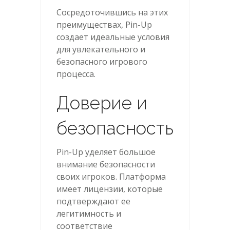
Сосредоточившись на этих
преимуществах, Pin-Up
создает идеальные условия
для увлекательного и
безопасного игрового
процесса.
Доверие и
безопасность
Pin-Up уделяет большое
внимание безопасности
своих игроков. Платформа
имеет лицензии, которые
подтверждают ее
легитимность и
соответствие