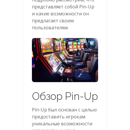
представляет собой Pin-Up
и какие возможности он
предлагает своим
пользователям.
Обзор Pin-Up
Pin-Up был основан с целью
предоставить игрокам
уникальные возможности