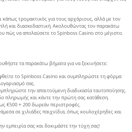
ι κάπως τρομακτικός για τους αρχάριους, αλλά με τον
 απλή και διασκεδαστική. Ακολουθώντας τον παρακάτω
ου πώς να απολαύσετε το Spinboss Casino στο μέγιστο.
λουθήστε τα παρακάτω βήματα για να ξεκινήσετε:
θείτε το Spinboss Casino και συμπληρώστε τη φόρμα
λογαριασμό σας.
μπληρώστε την απαιτούμενη διαδικασία ταυτοποίησης.
δο πληρωμής και κάντε την πρώτη σας κατάθεση.
ως €500 + 200 δωρεάν περιστροφές.
άμεσα σε χιλιάδες παιχνίδια, όπως κουλοχέρηδες και
ν εμπειρία σας και δοκιμάστε την τύχη σας!