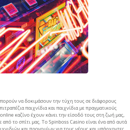
 μπορούν να δοκιμάσουν την τύχη τους σε διάφορους
ιτραπέζια παιχνίδια και παιχνίδια με πραγματικούς
 online καζίνο έχουν κάνει την είσοδό τους στη ζωή μας,
από το σπίτι μας. Το Spinboss Casino είναι ένα από αυτά
αιχνιδιών και προνομίων για τους νέους και υπάρχοντες