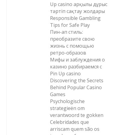
Up casino арқылы дұрыс
тәртіп сақтау жолдары
Responsible Gambling
Tips for Safe Play
Пин-ап стиль:
преобразите свою
жизнь с помощью
ретро-образов
Мифы и заблуждения о
казино разбираемся с
Pin Up casino
Discovering the Secrets
Behind Popular Casino
Games
Psychologische
strategieën om
verantwoord te gokken
Celebridades que
arriscam quem são os