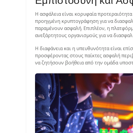
Εμπιστοσύνη και Ασ
Η ασφάλεια είναι κορυφαία προτεραιότητα 
προηγμένη κρυπτογράφηση για να διασφαλί
παραμένουν ασφαλή. Επιπλέον, η πλατφόρμα
ανεξάρτητους οργανισμούς για να διασφαλί
Η διαφάνεια και η υπευθυνότητα είναι επίσ
προσφέροντας στους παίκτες ασφαλή περιβ
να ζητήσουν βοήθεια από την ομάδα υποστή