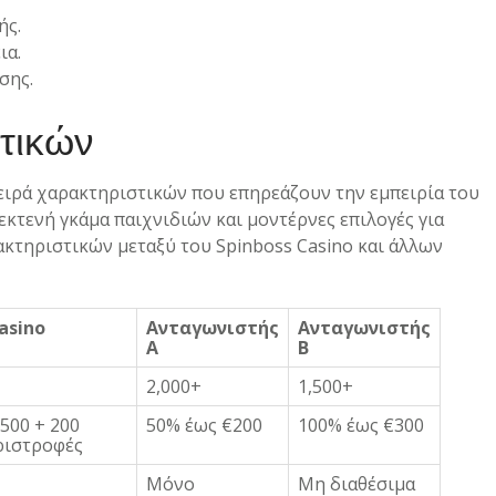
ής.
ια.
σης.
τικών
σειρά χαρακτηριστικών που επηρεάζουν την εμπειρία του
εκτενή γκάμα παιχνιδιών και μοντέρνες επιλογές για
ακτηριστικών μεταξύ του Spinboss Casino και άλλων
asino
Ανταγωνιστής
Ανταγωνιστής
A
B
2,000+
1,500+
500 + 200
50% έως €200
100% έως €300
ριστροφές
Μόνο
Μη διαθέσιμα